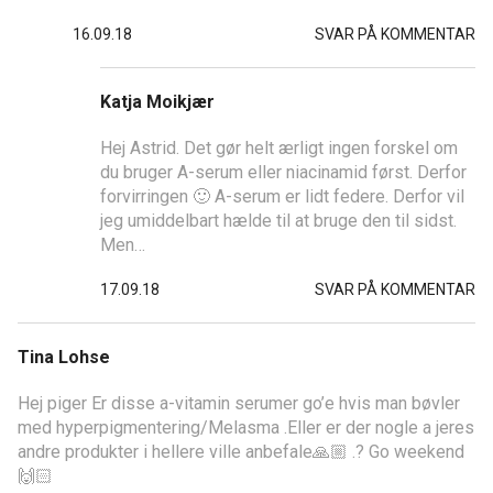
16.09.18
SVAR PÅ KOMMENTAR
Katja Moikjær
Hej Astrid. Det gør helt ærligt ingen forskel om
du bruger A-serum eller niacinamid først. Derfor
forvirringen 🙂 A-serum er lidt federe. Derfor vil
jeg umiddelbart hælde til at bruge den til sidst.
Men…
17.09.18
SVAR PÅ KOMMENTAR
Tina Lohse
Hej piger Er disse a-vitamin serumer go’e hvis man bøvler
med hyperpigmentering/Melasma .Eller er der nogle a jeres
andre produkter i hellere ville anbefale🙏🏼 .? Go weekend
🙌🏻