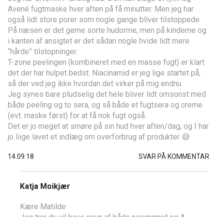
Avené fugtmaske hver aften på få minutter. Men jeg har
også lidt store porer som nogle gange bliver tilstoppede.
På næsen er det gerne sorte hudorme, men på kinderne og
i kanten af ansigtet er det sådan nogle hvide lidt mere
“hårde” tilstopninger.
T-zone peelingen (kombineret med en masse fugt) er klart
det der har hulpet bedst. Niacinamid er jeg lige startet på,
så der ved jeg ikke hvordan det virker på mig endnu.
Jeg synes bare pludselig det hele bliver lidt omsonst med
både peeling og to sera, og så både et fugtsera og creme
(evt. maske først) for at få nok fugt også.
Det er jo meget at smøre på sin hud hver aften/dag, og I har
jo liige lavet et indlæg om overforbrug af produkter 😅
14.09.18
SVAR PÅ KOMMENTAR
Katja Moikjær
Kære Matilde