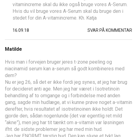
vitamincreme skal du ikke også bruge vores A-Serum.
Hvis du vil bruge vores A-Serum skal du bruge den i
stedet for din A-vitamincreme. Kh. Katja
16.09.18
SVAR PÅ KOMMENTAR
Matilde
Hvis man i forvejen bruger jeres t-zone peeling og
niacinamid serum kan a-serum så godt kombineres med
dem?
Nu er jeg 26, så det er ikke fordi jeg synes, at jeg har brug
for decideret anti age. Men jeg har været i Isotretinoin
behandling af to omgange og i forbindelse med anden
gang, sagde min hudlæge, at vi kunne prøve noget a-vitamin
derefter, hvis resultatet af isotretinoinen ikke holdt. Det
gjorde den, sådan nogenlunde (det var egentlig ret mild
“akne”), men jeg har tit tænkt om a-vitamin var løsningen
ifht. de sidste problemer jeg har med min hud.
Jeg har ENORMT tørstig hud. Den kan sluge et tykt lag