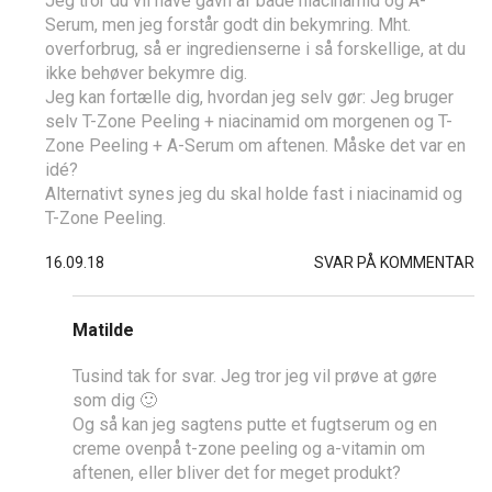
Jeg tror du vil have gavn af både niacinamid og A-
Serum, men jeg forstår godt din bekymring. Mht.
overforbrug, så er ingredienserne i så forskellige, at du
ikke behøver bekymre dig.
Jeg kan fortælle dig, hvordan jeg selv gør: Jeg bruger
selv T-Zone Peeling + niacinamid om morgenen og T-
Zone Peeling + A-Serum om aftenen. Måske det var en
idé?
Alternativt synes jeg du skal holde fast i niacinamid og
T-Zone Peeling.
16.09.18
SVAR PÅ KOMMENTAR
Matilde
Tusind tak for svar. Jeg tror jeg vil prøve at gøre
som dig 🙂
Og så kan jeg sagtens putte et fugtserum og en
creme ovenpå t-zone peeling og a-vitamin om
aftenen, eller bliver det for meget produkt?