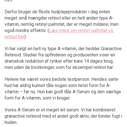
Derfor bruger de fleste hudplejeprodukter i dag enten
meget små mængder retinol eller en helt anden type A-
vitamin, nemlig retinyl palmitat, der er meget mildere, men
også mindre effektiv. (
Læs mere om retinyl palmitat vs.
retinol her
)
Vi har valgt en helt ny type A-vitamin, der hedder Granactive
Retinoid. Studier fra opfinderen og producenten viser en
dramatisk reduktion af rynker efter bare 14 dages brug,
men uden de bivirkninger, som for eksempel retinol har.
Helene har været vores bedste testperson. Hendes sarte
hud har aldrig kunnet tåle nogen som helst form for A-
vitamin – før nu. Hun kan godt tåle A-Serum og den særlige
form for A-vitamin, som vi bruger.
Vores A-Serum er et meget let serum. Vi har kombineret
granactive retinoid med et andet godt aktiv, der binder fugt i
huden.