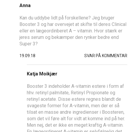
Anna
Kan du uddybe lidt på forskellene? Jeg bruger
Booster 3 og har overvejet at skifte til deres Clinical
eller en lægeordinberet A – vitamin. Hvor stærk er
jeres serum og bekæmper den rynker bedre end
Super 3?
19.09.18
SVAR PÅ KOMMENTAR
Katja Moikjær
Booster 3 indeholder A-vitamin estere i form af
hhv. retinyl palmitate, Retinyl Propionate og
retinyl acetate. Disse estere regnes blandt de
svageste former for A-vitamin, men der er så
tilsat en masse andre ingredienser i Boosteren,
som det vil føre alt for vidt at komme ind på her.
Men nej, det er ikke en meget kraftig A-vitamin.
En lægeordineret A-vitamin er selvfølgelig det