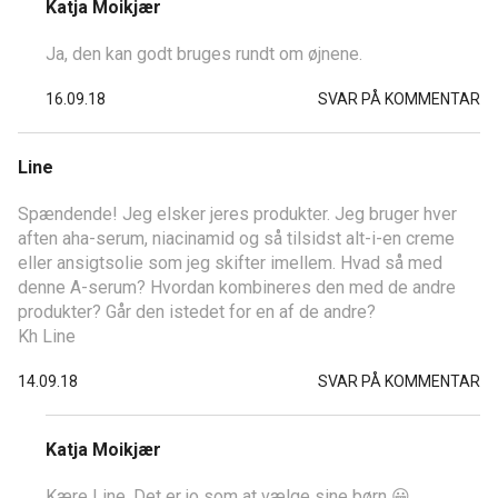
Katja Moikjær
Ja, den kan godt bruges rundt om øjnene.
16.09.18
SVAR PÅ KOMMENTAR
Line
Spændende! Jeg elsker jeres produkter. Jeg bruger hver
aften aha-serum, niacinamid og så tilsidst alt-i-en creme
eller ansigtsolie som jeg skifter imellem. Hvad så med
denne A-serum? Hvordan kombineres den med de andre
produkter? Går den istedet for en af de andre?
Kh Line
14.09.18
SVAR PÅ KOMMENTAR
Katja Moikjær
Kære Line. Det er jo som at vælge sine børn 😀