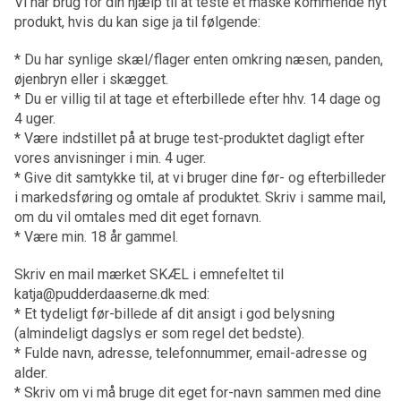
Vi har brug for din hjælp til at teste et måske kommende nyt
produkt, hvis du kan sige ja til følgende:
* Du har synlige skæl/flager enten omkring næsen, panden,
øjenbryn eller i skægget.
* Du er villig til at tage et efterbillede efter hhv. 14 dage og
4 uger.
* Være indstillet på at bruge test-produktet dagligt efter
vores anvisninger i min. 4 uger.
* Give dit samtykke til, at vi bruger dine før- og efterbilleder
i markedsføring og omtale af produktet. Skriv i samme mail,
om du vil omtales med dit eget fornavn.
* Være min. 18 år gammel.
Skriv en mail mærket SKÆL i emnefeltet til
katja@pudderdaaserne.dk med:
* Et tydeligt før-billede af dit ansigt i god belysning
(almindeligt dagslys er som regel det bedste).
* Fulde navn, adresse, telefonnummer, email-adresse og
alder.
* Skriv om vi må bruge dit eget for-navn sammen med dine