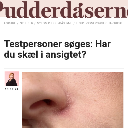
FORSIDE
/
NYHEDER
/
NYT OM PUDDERDÅSERNE
/
TESTPERSONER SØGES: HAR DU SKÆL I ANSIGTET?
Testpersoner søges: Har
du skæl i ansigtet?
13.08.24