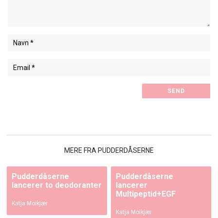
MERE FRA PUDDERDÅSERNE
Pudderdåserne
Pudderdåserne
lancerer to deodoranter
lancerer
Multipeptid+EGF
Katja Moikjær
Katja Moikjær