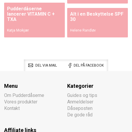
Pudderdåserne
lancerer VITAMIN C +
Alt i en Beskyttelse SPF
TXA
30
Katja Moikjær
Helene Randløv
DEL VIA MAIL
DEL PÅ FACEBOOK
Menu
Kategorier
Om Pudderdåserne
Guides og tips
Vores produkter
Anmeldelser
Kontakt
Dåseposten
De gode råd
Affiliate links