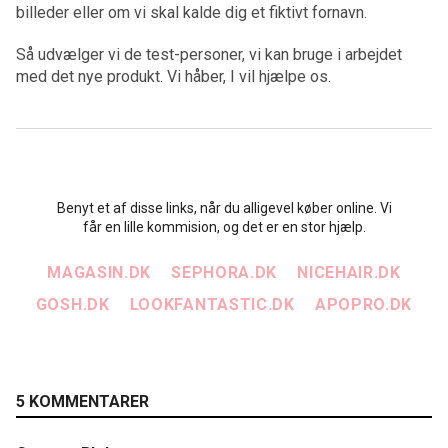
billeder eller om vi skal kalde dig et fiktivt fornavn.
Så udvælger vi de test-personer, vi kan bruge i arbejdet
med det nye produkt. Vi håber, I vil hjælpe os.
Benyt et af disse links, når du alligevel køber online. Vi
får en lille kommision, og det er en stor hjælp.
MAGASIN.DK
SEPHORA.DK
NICEHAIR.DK
GOSH.DK
LOOKFANTASTIC.DK
APOPRO.DK
5 KOMMENTARER