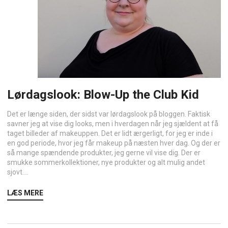
Lørdagslook: Blow-Up the Club Kid
Det er længe siden, der sidst var lørdagslook på bloggen. Faktisk
savner jeg at vise dig looks, men i hverdagen når jeg sjældent at få
taget billeder af makeuppen. Det er lidt ærgerligt, for jeg er inde i
en god periode, hvor jeg får makeup på næsten hver dag. Og der er
så mange spændende produkter, jeg gerne vil vise dig. Der er
smukke sommerkollektioner, nye produkter og alt mulig andet
sjovt....
LÆS MERE