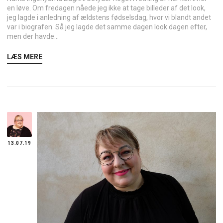
en løve. Om fredagen nåede jeg ikke at tage billeder af det look,
jeg lagde i anledning af ældstens fødselsdag, hvor vi blandt andet
var i biografen. Så jeg lagde det samme dagen look dagen efter,
men der havde...
LÆS MERE
13.07.19