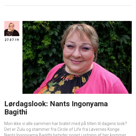
27.07.19
Lørdagslook: Nants Ingonyama
Bagithi
Mon ikke vi alle sammen har brølet med på titlen til dagens look?
Det er Zulu og stammer fra Circle of Life fra Løvernes Konge.
Nants Ingonyama Bagithi betyder noget i retning af her kommer