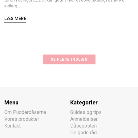
turen yderligere… Det kan godt virke ret uoverskueligt at skrive
indlæg...
LÆS MERE
SE FLERE INDLÆG
Menu
Kategorier
Om Pudderdåserne
Guides og tips
Vores produkter
Anmeldelser
Kontakt
Dåseposten
De gode råd