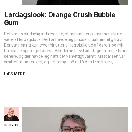
Lørdagslook: Orange Crush Bubble
Gum
Det var en pludselig indskydelse, at min makeup i tirsdags skulle
være et lørdagslook. Derfor havde jeg pludselig ualmindelig travlt.
Der var nemlig kun tyve minutter til, jeg skulle ud af døren, og mit
hår skulle også lige tørres… Billederne blev først taget mange timer
senere, og der havde jeg haft det vanvittigt varmt. Mascaraen var
smittet af under øjet, og i et forsøg på at få den tørret væk,...
LÆS MERE
06.07.19