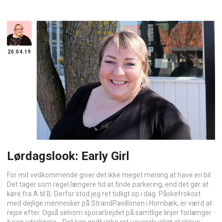
20.04.19
Lørdagslook: Early Girl
For mit vedkommende giver det ikke meget mening at have en bil.
Det tager som regel længere tid at finde parkering, end det gør at
køre fra A til B. Derfor stod jeg ret tidligt op i dag. Påskefrokost
med dejlige mennesker på StrandPavillonen i Hornbæk, er værd at
rejse efter. Også selvom sporarbejdet på samtlige linjer forlænger