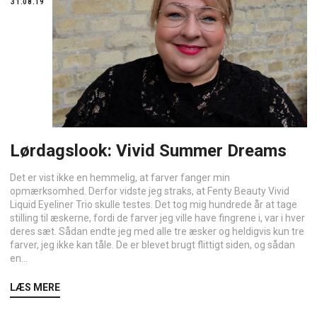
31.08.19
Lørdagslook: Vivid Summer Dreams
Det er vist ikke en hemmelig, at farver fanger min
opmærksomhed. Derfor vidste jeg straks, at Fenty Beauty Vivid
Liquid Eyeliner Trio skulle testes. Det tog mig hundrede år at tage
stilling til æskerne, fordi de farver jeg ville have fingrene i, var i hver
deres sæt. Sådan endte jeg med alle tre æsker og heldigvis kun tre
farver, jeg ikke kan tåle. De er blevet brugt flittigt siden, og sådan
en...
LÆS MERE