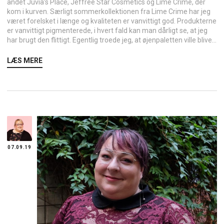
andet Juvia’s Place, Jeffree Star Cosmetics og Lime Crime, der
kom i kurven. Særligt sommerkollektionen fra Lime Crime har jeg
været forelsket i længe og kvaliteten er vanvittigt god. Produkterne
er vanvittigt pigmenterede, i hvert fald kan man dårligt se, at jeg
har brugt den flittigt. Egentlig troede jeg, at øjenpaletten ville blive...
LÆS MERE
07.09.19