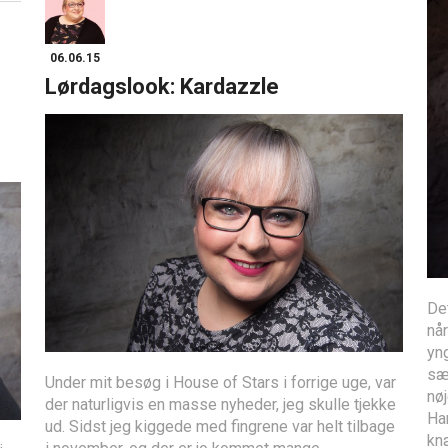
06.06.15
Lørdagslook: Kardazzle
De
nå
yng
sæt
Under mit besøg i House of Stars i forrige uge, var
nøj
der naturligvis en masse nyheder, jeg skulle tjekke
Han
ud. Sidst jeg kiggede med fingrene var helt tilbage
kn