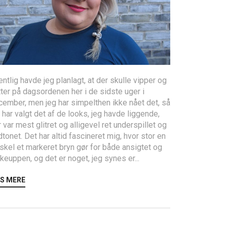
ntlig havde jeg planlagt, at der skulle vipper og
tter på dagsordenen her i de sidste uger i
cember, men jeg har simpelthen ikke nået det, så
 har valgt det af de looks, jeg havde liggende,
 var mest glitret og alligevel ret underspillet og
tonet. Det har altid fascineret mig, hvor stor en
skel et markeret bryn gør for både ansigtet og
euppen, og det er noget, jeg synes er...
S MERE