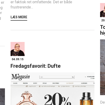
er faktisk ret omfattende. Det er både
 er
frustrerende...
eg
er
LÆS MERE
g
20
To
hi
04.09.15
Fredagsfavorit: Dufte
Der