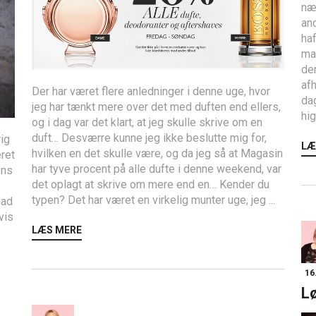
næs
and
haf
ma
der
afh
Der har været flere anledninger i denne uge, hvor
dag
jeg har tænkt mere over det med duften end ellers,
hig
og i dag var det klart, at jeg skulle skrive om en
duft… Desværre kunne jeg ikke beslutte mig for,
rig
LÆ
hvilken en det skulle være, og da jeg så at Magasin
ret
har tyve procent på alle dufte i denne weekend, var
ens
det oplagt at skrive om mere end en… Kender du
typen? Det har været en virkelig munter uge, jeg ...
gad
vis
LÆS MERE
16
Lø