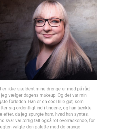
t er ikke sjældent mine drenge er med på råd,
r jeg vælger dagens makeup. Og det var min
ste forleden. Han er en cool lille gut, som
ter sig ordentligt ind i tingene, og han tænkte
e efter, da jeg spurgte ham, hvad han syntes.
s svar var ærlig talt også ret overraskende, for
ægten valgte den palette med de orange