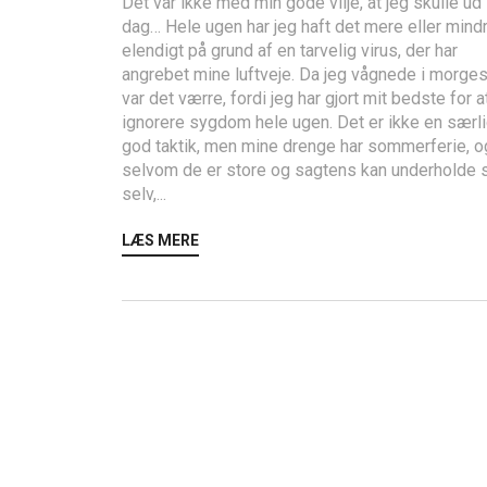
Det var ikke med min gode vilje, at jeg skulle ud 
dag… Hele ugen har jeg haft det mere eller mind
elendigt på grund af en tarvelig virus, der har
angrebet mine luftveje. Da jeg vågnede i morges
var det værre, fordi jeg har gjort mit bedste for a
ignorere sygdom hele ugen. Det er ikke en særl
god taktik, men mine drenge har sommerferie, o
selvom de er store og sagtens kan underholde 
selv,...
LÆS MERE