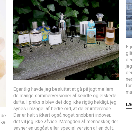
Ege
gli
de
jeg
der
ned
for
Egentlig havde jeg besluttet at gå på jagt mellem
mak
de mange sommerversioner af kendte og elskede
dufte. I praksis blev det dog ikke rigtig heldigt, jeg
LÆ
synes i mangel af bedre ord, at de er irriterende.
Der er helt sikkert også noget snobberi indover,
vde
det vil jeg ikke afvise. Mængden af mennesker, der
ske
savner en udgået eller speciel version af en duft,