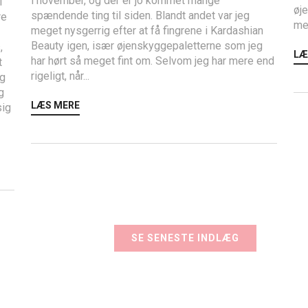
i november, og der er jo kommet mange
i
øje
spændende ting til siden. Blandt andet var jeg
re
mes
meget nysgerrig efter at få fingrene i Kardashian
Beauty igen, især øjenskyggepaletterne som jeg
,
LÆ
har hørt så meget fint om. Selvom jeg har mere end
t
rigeligt, når...
ig
g
LÆS MERE
sig
SE SENESTE INDLÆG