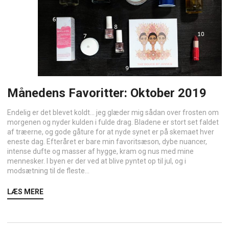
Månedens Favoritter: Oktober 2019
Endelig er det blevet koldt… jeg glæder mig sådan over frosten om
morgenen og nyder kulden i fulde drag. Bladene er stort set faldet
af træerne, og gode gåture for at nyde synet er på skemaet hver
eneste dag. Efteråret er bare min favoritsæson, dybe nuancer,
intense dufte og masser af hygge, kram og nus med mine
mennesker. I byen er der ved at blive pyntet op til jul, og i
modsætning til de fleste...
LÆS MERE