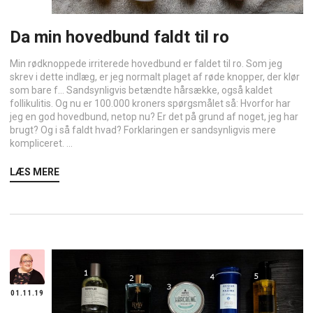
Da min hovedbund faldt til ro
Min rødknoppede irriterede hovedbund er faldet til ro. Som jeg
skrev i dette indlæg, er jeg normalt plaget af røde knopper, der klør
som bare f... Sandsynligvis betændte hårsække, også kaldet
follikulitis. Og nu er 100.000 kroners spørgsmålet så: Hvorfor har
jeg en god hovedbund, netop nu? Er det på grund af noget, jeg har
brugt? Og i så faldt hvad? Forklaringen er sandsynligvis mere
kompliceret. ...
LÆS MERE
01.11.19