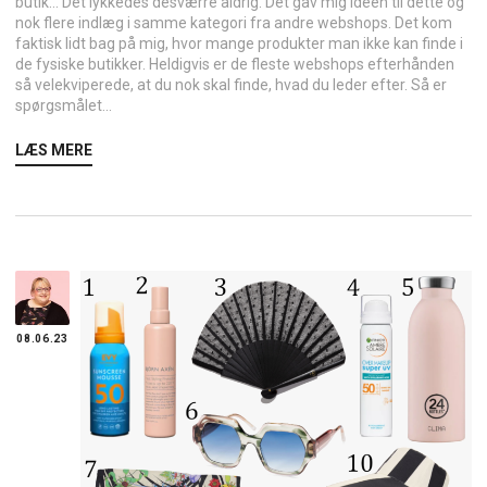
butik… Det lykkedes desværre aldrig. Det gav mig ideen til dette og
nok flere indlæg i samme kategori fra andre webshops. Det kom
faktisk lidt bag på mig, hvor mange produkter man ikke kan finde i
de fysiske butikker. Heldigvis er de fleste webshops efterhånden
så velekviperede, at du nok skal finde, hvad du leder efter. Så er
spørgsmålet...
LÆS MERE
08.06.23