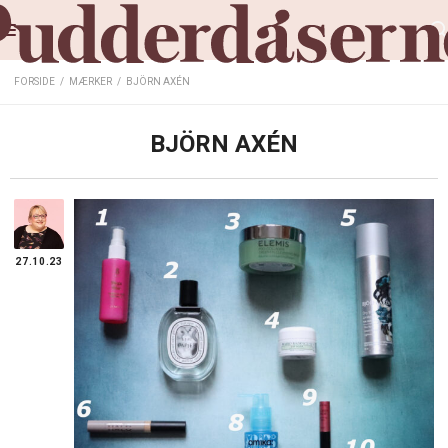
FORSIDE
/
MÆRKER
/
BJÖRN AXÉN
BJÖRN AXÉN
27.10.23