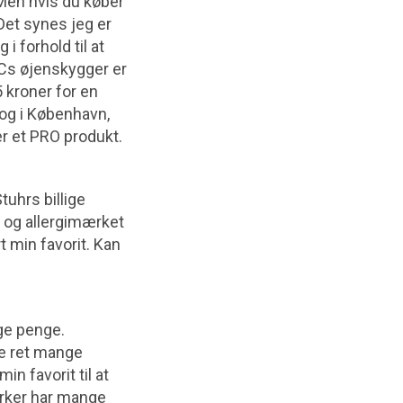
 Men hvis du køber
Det synes jeg er
i forhold til at
Cs øjenskygger er
 kroner for en
s og i København,
r et PRO produkt.
tuhrs billige
- og allergimærket
 min favorit. Kan
nge penge.
ke ret mange
n favorit til at
ærker har mange