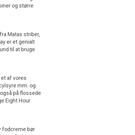
iner og større
ra Matas striber,
y er et genialt
rund til at bruge
et af vores
licylsyre mm. og
n også på flossede
ge Eight Hour
iv fodcreme bør