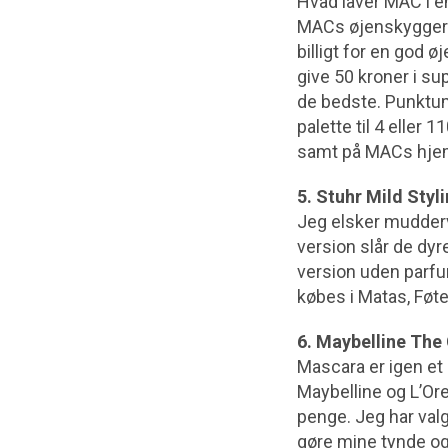
Hvad laver MAC i en
MACs øjenskygger so
billigt for en god ø
give 50 kroner i s
de bedste. Punktum.
palette til 4 eller 
samt på MACs hjemm
5. Stuhr Mild Sty
Jeg elsker muddervok
version slår de dyr
version uden parfu
købes i Matas, Føtex
6. Maybelline The
Mascara er igen et 
Maybelline og L’Ore
penge. Jeg har valg
gøre mine tynde og