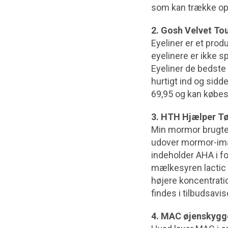
som kan trække op l
2. Gosh Velvet To
Eyeliner er et prod
eyelinere er ikke s
Eyeliner de bedste
hurtigt ind og sidd
69,95 og kan købes
3. HTH Hjælper Tø
Min mormor brugte 
udover mormor-imag
indeholder AHA i fo
mælkesyren lactic a
højere koncentrati
findes i tilbudsavise
4. MAC øjenskygg