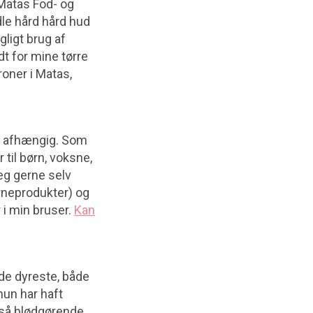
 Matas Fod- og
dle hård hård hud
ligt brug af
dt for mine tørre
oner i Matas,
bt afhængig. Som
 til børn, voksne,
eg gerne selv
rneprodukter) og
r i min bruser.
Kan
de dyreste, både
hun har haft
gså blødgørende