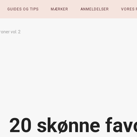
GUIDES OG TIPS
MÆRKER
ANMELDELSER
VORES 
roner vol. 2
20 skønne favor