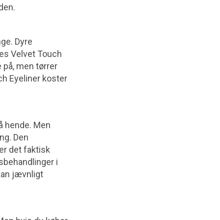
 den.
nge. Dyre
eres Velvet Touch
 på, men tørrer
ch Eyeliner koster
på hende. Men
ing. Den
er det faktisk
tsbehandlinger i
kan jævnligt