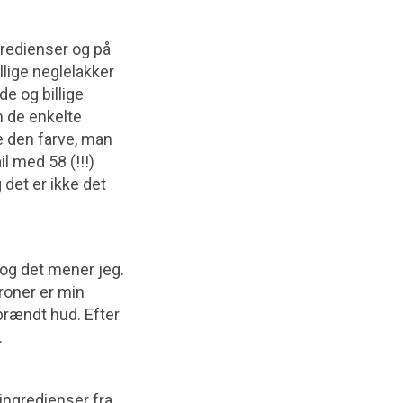
redienser og på
llige neglelakker
de og billige
em de enkelte
e den farve, man
il med 58 (!!!)
 det er ikke det
 og det mener jeg.
roner er min
lbrændt hud. Efter
.
ingredienser fra