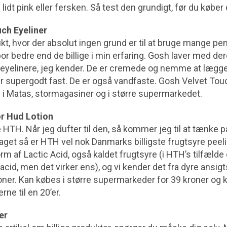
idt pink eller fersken. Så test den grundigt, før du køber
uch Eyeliner
ukt, hvor der absolut ingen grund er til at bruge mange pe
por bedre end de billige i min erfaring. Gosh laver med d
 eyelinere, jeg kender. De er cremede og nemme at lægge
er supergodt fast. De er også vandfaste. Gosh Velvet Tou
 i Matas, stormagasiner og i større supermarkedet.
r Hud Lotion
HTH. Når jeg dufter til den, så kommer jeg til at tænke 
et så er HTH vel nok Danmarks billigste frugtsyre peel
rm af Lactic Acid, også kaldet frugtsyre (i HTH’s tilfælde 
cid, men det virker ens), og vi kender det fra dyre ansig
oner. Kan købes i større supermarkeder for 39 kroner og 
rne til en 20’er.
er