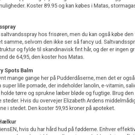
 muligheder. Koster 89.95 og kan købes i Matas, stormagas
sspray
 saltvandsspray hos frisøren, men du kan også købe den f
t samme, selvom den ikke ser så fancy ud. Saltvandsspra
struktur og fylde til skandinavisk fint hår, og der er ingen g
 end de 64,95, den koster hos Matas.
Dry Spots Balm
nt mange gange her på Pudderdåserne, men det er også 
n super lille pomade, der indeholder lanolin, e-vitamin, sa
at holde tørre og sprukne læber bløde og fugtige. Brug de
 steder. Hvis du overvejer Elizabeth Ardens middelmådi
ne i stedet. Den koster 59,95 kroner på apoteket.
 Hælkur
iensEN, hvis du har hård hud på fødderne. Enhver effekt