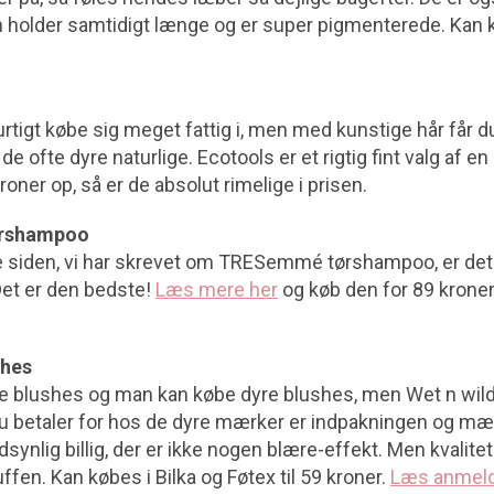
 holder samtidigt længe og er super pigmenterede. Kan k
rtigt købe sig meget fattig i, men med kunstige hår får 
e ofte dyre naturlige. Ecotools er et rigtig fint valg af en
kroner op, så er de absolut rimelige i prisen.
ørshampoo
 siden, vi har skrevet om TRESemmé tørshampoo, er det 
Det er den bedste!
Læs mere her
og køb den for 89 kroner 
shes
ge blushes og man kan købe dyre blushes, men Wet n wild
 du betaler for hos de dyre mærker er indpakningen og mæ
ynlig billig, der er ikke nogen blære-effekt. Men kvalite
ffen. Kan købes i Bilka og Føtex til 59 kroner.
Læs anmeld