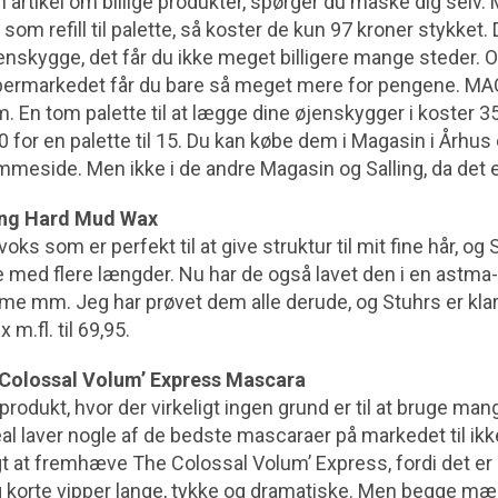
 artikel om billige produkter, spørger du måske dig selv.
m refill til palette, så koster de kun 97 kroner stykket. 
jenskygge, det får du ikke meget billigere mange steder. Og 
upermarkedet får du bare så meget mere for pengene. MA
 En tom palette til at lægge dine øjenskygger i koster 35
110 for en palette til 15. Du kan købe dem i Magasin i Århu
eside. Men ikke i de andre Magasin og Salling, da det e
ling Hard Mud Wax
s som er perfekt til at give struktur til mit fine hår, og S
e med flere længder. Nu har de også lavet den i en astma
me mm. Jeg har prøvet dem alle derude, og Stuhrs er klart
 m.fl. til 69,95.
 Colossal Volum’ Express Mascara
produkt, hvor der virkeligt ingen grund er til at bruge ma
al laver nogle af de bedste mascaraer på markedet til ik
t at fremhæve The Colossal Volum’ Express, fordi det er mi
 korte vipper lange, tykke og dramatiske. Men begge m