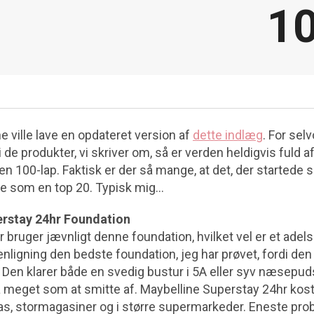
10
 ville lave en opdateret version af
dette indlæg
. For sel
i de produkter, vi skriver om, så er verden heldigvis fuld a
 en 100-lap. Faktisk er der så mange, at det, der startede
te som en top 20. Typisk mig…
erstay 24hr Foundation
ruger jævnligt denne foundation, hvilket vel er et adels
ligning den bedste foundation, jeg har prøvet, fordi den
. Den klarer både en svedig bustur i 5A eller syv næsepu
 meget som at smitte af. Maybelline Superstay 24hr kost
as, stormagasiner og i større supermarkeder. Eneste prob