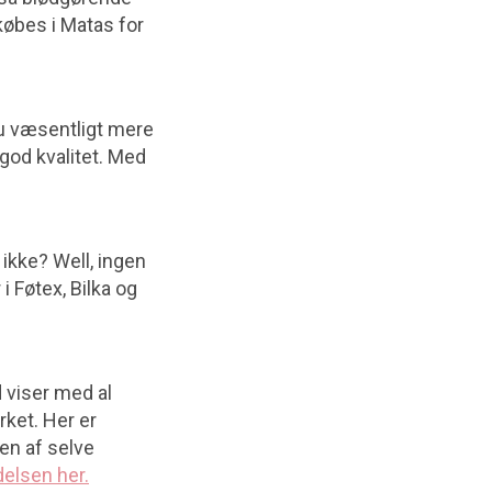
øbes i Matas for
du væsentligt mere
 god kvalitet. Med
ikke? Well, ingen
i Føtex, Bilka og
 viser med al
rket. Her er
ten af selve
elsen her.