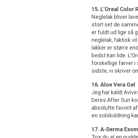
15. L’Oreal Color 
Neglelak bliver la
stort set de samme 
er fuldt ud lige så
neglelak, faktisk v
lakker er større e
bedst kan lide. L’Or
forskellige farver i
sidste, vi skriver 
16. Aloe Vera Gel
Jeg har kaldt Avivi
Deres After Sun kos
absolutte favorit a
en solskoldning kan
17. A-Derma Exo
Tror du at en pudd