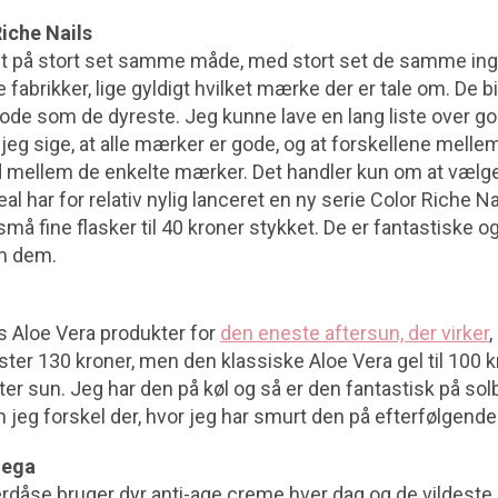
Riche Nails
vet på stort set samme måde, med stort set de samme ing
fabrikker, lige gyldigt hvilket mærke der er tale om. De bi
 gode som de dyreste. Jeg kunne lave en lang liste over go
il jeg sige, at alle mærker er gode, og at forskellene mell
nd mellem de enkelte mærker. Det handler kun om at vælg
eal har for relativ nylig lanceret en ny serie Color Riche Na
 små fine flasker til 40 kroner stykket. De er fantastiske og
om dem.
rs Aloe Vera produkter for
den eneste aftersun, der virker
,
ter 130 kroner, men den klassiske Aloe Vera gel til 100 k
fter sun. Jeg har den på køl og så er den fantastisk på so
 jeg forskel der, hvor jeg har smurt den på efterfølgende
mega
erdåse bruger dyr anti-age creme hver dag og de vildeste 