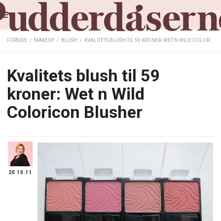
FORSIDE
/
MAKEUP
/
BLUSH
/
KVALITETS BLUSH TIL 59 KRONER: WET N WILD COLORICON BLUSHER
Kvalitets blush til 59
kroner: Wet n Wild
Coloricon Blusher
20.10.11