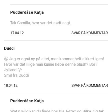
Pudderdåse Katja
Tak Camilla, hvor var det sødt sagt.
17.04.12
SVAR PÅ KOMMENTAR
Duddi
🙂 Jeg er også ny på sitet, men kommer helt sikkert igen!
Hvor var det liiige man kunne købe denne blush? Bor i
Jylland 🙂
Smil fra Duddi
18.04.12
SVAR PÅ KOMMENTAR
Pudderdåse Katja
Wet n wild kan du finde hos bla. Føtex og Bilka. Og tak