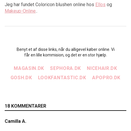
Jeg har fundet Coloricon blushen online hos
Ellos
og
Makeup-Online
..
Benyt et af disse links, når du alligevel køber online. Vi
får en lille kommision, og det er en stor hjælp.
MAGASIN.DK
SEPHORA.DK
NICEHAIR.DK
GOSH.DK
LOOKFANTASTIC.DK
APOPRO.DK
18 KOMMENTARER
Camilla A.