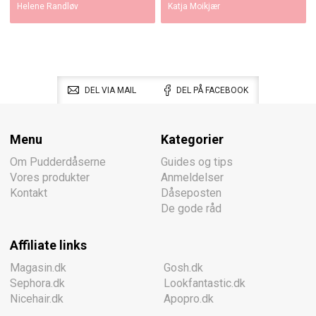
Helene Randløv
Katja Moikjær
DEL VIA MAIL
DEL PÅ FACEBOOK
Menu
Kategorier
Om Pudderdåserne
Guides og tips
Vores produkter
Anmeldelser
Kontakt
Dåseposten
De gode råd
Affiliate links
Magasin.dk
Gosh.dk
Sephora.dk
Lookfantastic.dk
Nicehair.dk
Apopro.dk