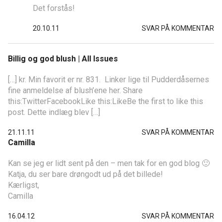
Det forstås!
20.10.11
SVAR PÅ KOMMENTAR
Billig og god blush | All Issues
[…] kr. Min favorit er nr. 831. Linker lige til Pudderdåsernes
fine anmeldelse af blush’ene her. Share
this:TwitterFacebookLike this:LikeBe the first to like this
post. Dette indlæg blev […]
21.11.11
SVAR PÅ KOMMENTAR
Camilla
Kan se jeg er lidt sent på den – men tak for en god blog 🙂
Katja, du ser bare drøngodt ud på det billede!
Kærligst,
Camilla
16.04.12
SVAR PÅ KOMMENTAR