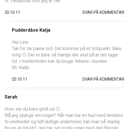
fx. Facebook hvor jeg er fan
20.10.11
SVAR PÅ KOMMENTAR
Pudderdåse Katja
Hej Line.
Tak for de pæne ord. Det kommer på et tidspunkt. Bare
rolig 🙂 Der er bare så mange der skal på at det tager
tid. I mellemtiden kan du bruge linkene i bunden.
Kh. Katja
20.10.11
SVAR PÅ KOMMENTAR
Sarah
Hvor ser du bare godt ud 🙂
Må jeg spørge om noget? Når man har en hud med tendens
til urenheder og lidt rødlige undertoner, kan man så stadig
bruge en blush? Jeg har set nogle piger med den fineste