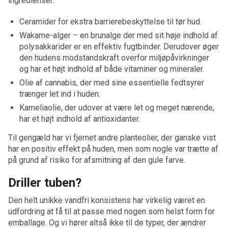
ingredienser:
Ceramider for ekstra barrierebeskyttelse til tør hud.
Wakame-alger – en brunalge der med sit høje indhold af
polysakkarider er en effektiv fugtbinder. Derudover øger
den hudens modstandskraft overfor miljøpåvirkninger
og har et højt indhold af både vitaminer og mineraler.
Olie af cannabis, der med sine essentielle fedtsyrer
trænger let ind i huden.
Kameliaolie, der udover at være let og meget nærende,
har et højt indhold af antioxidanter.
Til gengæld har vi fjernet andre planteolier, der ganske vist
har en positiv effekt på huden, men som nogle var trætte af
på grund af risiko for afsmitning af den gule farve.
Driller tuben?
Den helt unikke vandfri konsistens har virkelig været en
udfordring at få til at passe med nogen som helst form for
emballage. Og vi hører altså ikke til de typer, der ændrer