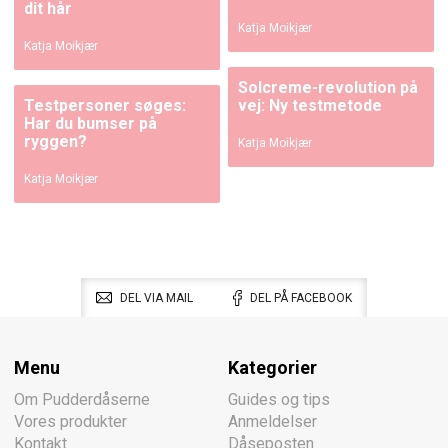
dit hår
Katja Moikjær
Katja Moikjær
Solcreme-revolution på
Testpersoner søges:
vej: Ny testmetode
Har du bumser på
ryggen?
Katja Moikjær
Katja Moikjær
DEL VIA MAIL
DEL PÅ FACEBOOK
Menu
Kategorier
Om Pudderdåserne
Guides og tips
Vores produkter
Anmeldelser
Kontakt
Dåseposten