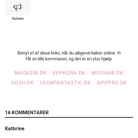
Nyheder
Benyt et af disse links, når du alligevel køber online. Vi
får en lille kommision, og det er en stor hjælp.
MAGASIN.DK
SEPHORA.DK
NICEHAIR.DK
GOSH.DK
LOOKFANTASTIC.DK
APOPRO.DK
16 KOMMENTARER
Kathrine