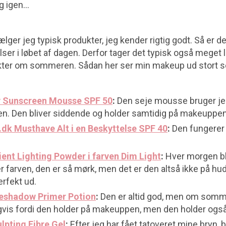
og igen…
vælger jeg typisk produkter, jeg kender rigtig godt. Så er d
ser i løbet af dagen. Derfor tager det typisk også meget 
kter om sommeren. Sådan her ser min makeup ud stort set
y Sunscreen Mousse SPF 50
:
Den seje mousse bruger je
. Den bliver siddende og holder samtidig på makeuppen
dk Musthave Alt i en Beskyttelse SPF 40
:
Den fungerer
ent Lighting Powder i farven Dim Light
:
Hver morgen bli
 farven, den er så mørk, men det er den altså ikke på hud
erfekt ud.
eshadow Primer Potion
:
Den er altid god, men om somm
ligvis fordi den holder på makeuppen, men den holder ogs
pting Fibre Gel
:
Efter jeg har fået tatoveret mine bryn, b