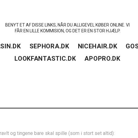
BENYT ET AF DISSE LINKS, NÅR DU ALLIGEVEL KØBER ONLINE. VI
FÅR EN LILLE KOMMISION, OG DET ER EN STOR HJÆLP.
SIN.DK
SEPHORA.DK
NICEHAIR.DK
GOS
LOOKFANTASTIC.DK
APOPRO.DK
ravlt og tingene bare skal spille (som i stort set altid):