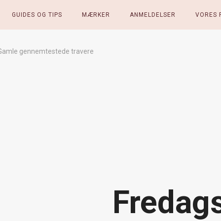
GUIDES OG TIPS
MÆRKER
ANMELDELSER
VORES 
 Gamle gennemtestede travere
Fredags