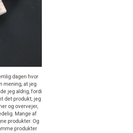
nemlig dagen hvor
n mening, at jeg
e jeg aldrig, fordi
mt det produkt, jeg
 her og overvejer,
kedelig. Mange af
gne produkter. Og
 samme produkter