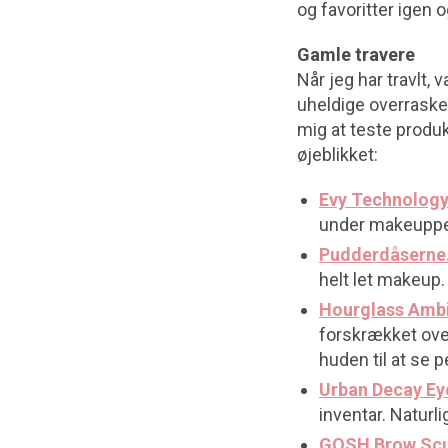
og favoritter igen 
Gamle travere
Når jeg har travlt, 
uheldige overraskel
mig at teste produ
øjeblikket:
Evy Technolog
under makeuppen
Pudderdåserne.
helt let makeup.
Hourglass Ambi
forskrækket over
huden til at se p
Urban Decay Ey
inventar. Natur
GOSH Brow Scul