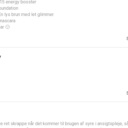
 15 energy booster
oundation
n lys brun med let glimmer.
 mascara
lar 🙂
v
ære ret skrappe når det kommer til brugen af syre i ansigtspleje, så