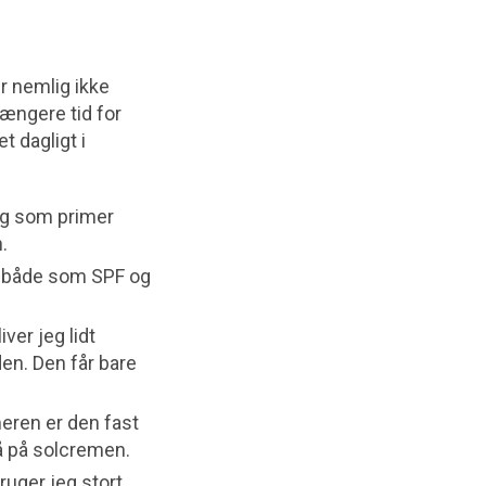
er nemlig ikke
længere tid for
 dagligt i
g som primer
.
 både som SPF og
ver jeg lidt
en. Den får bare
eren er den fast
å på solcremen.
ruger jeg stort