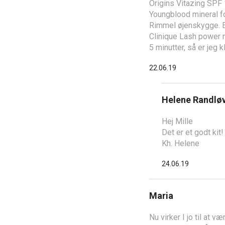
Origins Vitazing SPF
Youngblood mineral f
Rimmel øjenskygge. E
Clinique Lash power
5 minutter, så er jeg k
22.06.19
Helene Randlø
Hej Mille
Det er et godt kit!
Kh. Helene
24.06.19
Maria
Nu virker I jo til at v