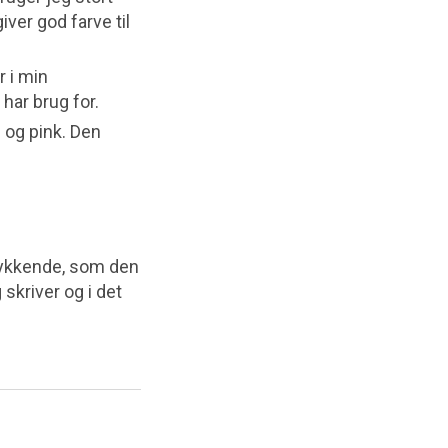
ver god farve til
r i min
har brug for.
 og pink. Den
trykkende, som den
 skriver og i det