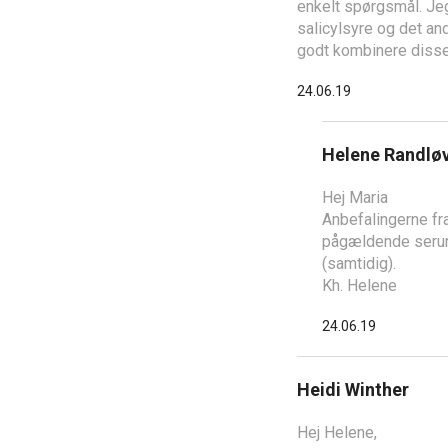
enkelt spørgsmål. Jeg
salicylsyre og det a
godt kombinere disse,
24.06.19
Helene Randlø
Hej Maria
Anbefalingerne fr
pågældende serum.
(samtidig).
Kh. Helene
24.06.19
Heidi Winther
Hej Helene,