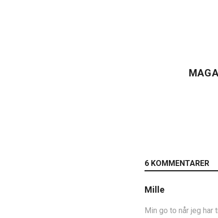
MAGA
6 KOMMENTARER
Mille
Min go to når jeg har t