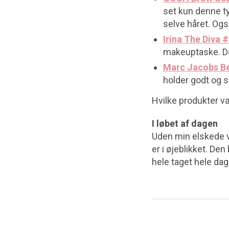
set kun denne ty
selve håret. Også
Irina The Diva
makeuptaske. Den
Marc Jacobs Be
holder godt og 
Hvilke produkter væ
I løbet af dagen
Uden min elskede vi
er i øjeblikket. Den
hele taget hele dag