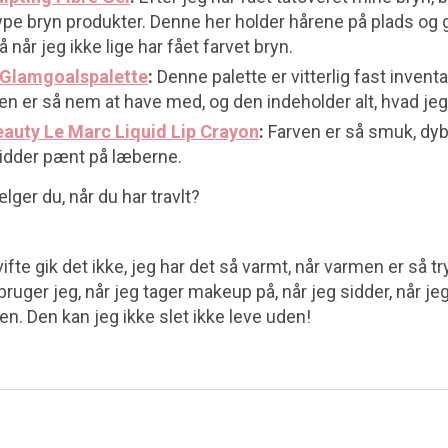
pe bryn produkter. Denne her holder hårene på plads og gi
 når jeg ikke lige har fået farvet bryn.
 #Glamgoalspalette
:
Denne palette er vitterlig fast inventa
 er så nem at have med, og den indeholder alt, hvad jeg 
auty Le Marc Liquid Lip Crayon
:
Farven er så smuk, dyb
sidder pænt på læberne.
lger du, når du har travlt?
fte gik det ikke, jeg har det så varmt, når varmen er så 
 bruger jeg, når jeg tager makeup på, når jeg sidder, når jeg
en. Den kan jeg ikke slet ikke leve uden!