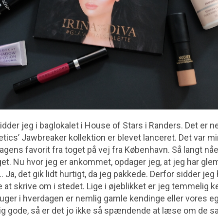
idder jeg i baglokalet i House of Stars i Randers. Det er 
ics’ Jawbreaker kollektion er blevet lanceret. Det var mi
dagens favorit fra toget på vej fra København. Så langt nåed
toget. Nu hvor jeg er ankommet, opdager jeg, at jeg har gle
f… Ja, det gik lidt hurtigt, da jeg pakkede. Derfor sidder jeg
 at skrive om i stedet. Lige i øjeblikket er jeg temmelig 
ruger i hverdagen er nemlig gamle kendinge eller vores e
lig gode, så er det jo ikke så spændende at læse om de