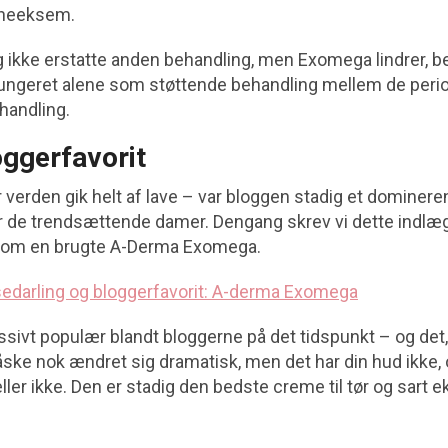
rneeksem.
g ikke erstatte anden behandling, men Exomega lindrer, be
ngeret alene som støttende behandling mellem de perio
handling.
ggerfavorit
r verden gik helt af lave – var bloggen stadig et dominer
de trendsættende damer. Dengang skrev vi dette indlæg,
som en brugte A-Derma Exomega.
edarling og bloggerfavorit: A-derma Exomega
ssivt populær blandt bloggerne på det tidspunkt – og det,
åske nok ændret sig dramatisk, men det har din hud ikke, 
er ikke. Den er stadig den bedste creme til tør og sart 