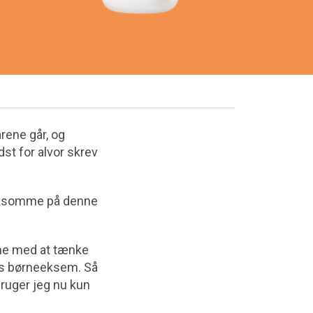
årene går, og
dst for alvor skrev
mærksomme på denne
ane med at tænke
res børneeksem. Så
ruger jeg nu kun