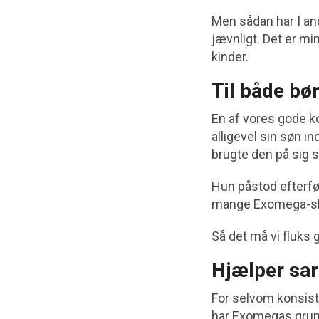
Men sådan har I and
jævnligt. Det er min
kinder.
Til både b
En af vores gode k
alligevel sin søn i
brugte den på sig 
Hun påstod efterføl
mange Exomega-skri
Så det må vi fluks 
Hjælper sar
For selvom konsist
har Exomegas grun