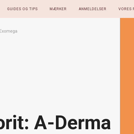
GUIDES OG TIPS
MÆRKER
ANMELDELSER
VORES 
a Exomega
orit: A-Derma