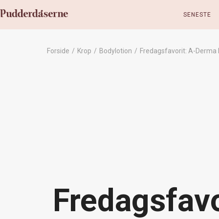
SENESTE
Forside
/
Krop
/
Bodylotion
/
Fredagsfavorit: A-Derm
Fredagsfav