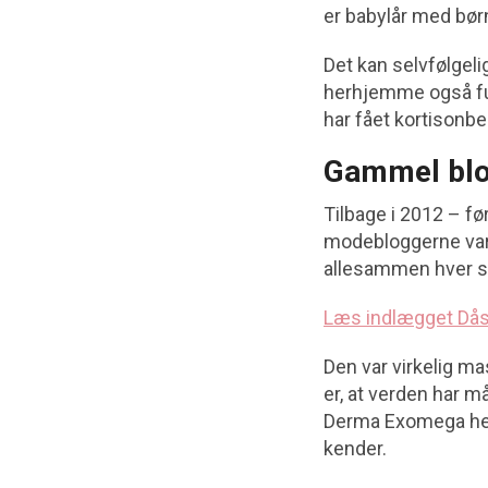
er babylår med bø
Det kan selvfølgeli
herhjemme også fu
har fået kortisonbe
Gammel blo
Tilbage i 2012 – fø
modebloggerne var 
allesammen hver 
Læs indlægget Dås
Den var virkelig ma
er, at verden har m
Derma Exomega hell
kender.