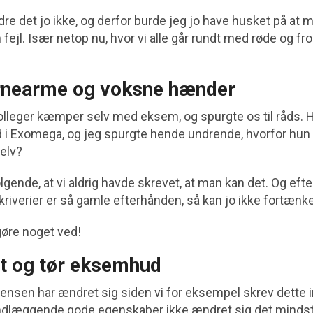
re det jo ikke, og derfor burde jeg jo have husket på at 
 fejl. Især netop nu, hvor vi alle går rundt med røde og fro
ørnearme og voksne hænder
olleger kæmper selv med eksem, og spurgte os til råds.
nd i Exomega, og jeg spurgte hende undrende, hvorfor hun
selv?
gende, at vi aldrig havde skrevet, at man kan det. Og ef
verier er så gamle efterhånden, så kan jo ikke fortænke
gøre noget ved!
t og tør eksemhud
ensen har ændret sig siden vi for eksempel skrev dette i
dlæggende gode egenskaber ikke ændret sig det mindste