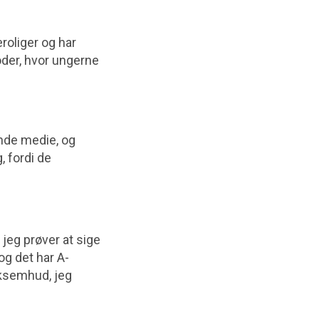
roliger og har
der, hvor ungerne
ende medie, og
 fordi de
 jeg prøver at sige
og det har A-
eksemhud, jeg