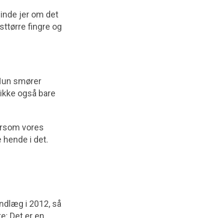
minde jer om det
sttørre fingre og
 Hun smører
 ikke også bare
tersom vores
 hende i det.
ndlæg i 2012, så
: Det er en