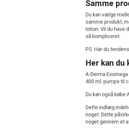
Samme produ
Du kan vælge mell
samme produkt, men 
lotion. Vil du have
så kompliceret.
PS. Har du tendens 
Her kan du 
A-Derma Exomega ko
400 ml. pumpe til cir
Du kan også købe 
Dette indlæg indehol
noget. Dette påvirk
noget gennem et affi