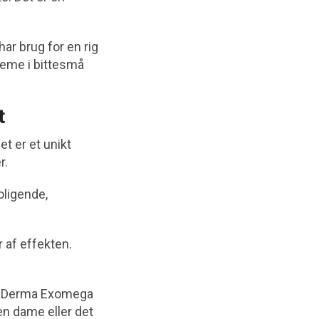
ar brug for en rig
creme i bittesmå
t
t er et unikt
r.
oligende,
 af effekten.
 A-Derma Exomega
en dame eller det