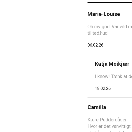
Marie-Louise
Oh my god. Var vild m
til tød.hud.
06.02.26
Katja Moikjær
I know! Tænk at d
18.02.26
Camilla
Kære Pudderdåser.
Hvor er det vanvittigt 