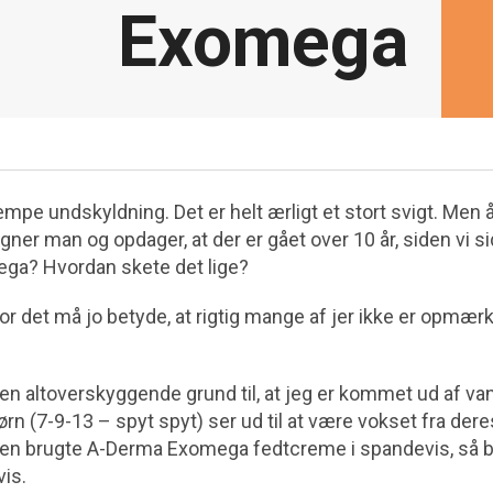
Exomega
æmpe undskyldning. Det er helt ærligt et stort svigt. Men 
gner man og opdager, at der er gået over 10 år, siden vi si
a? Hvordan skete det lige?
 for det må jo betyde, at rigtig mange af jer ikke er op
n altoverskyggende grund til, at jeg er kommet ud af v
ørn (7-9-13 – spyt spyt) ser ud til at være vokset fra de
siden brugte A-Derma Exomega fedtcreme i spandevis, så b
vis.