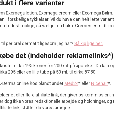
kt i flere varianter
em Exomega lotion, Exomega cream eller Exomega Balm. 
i forskellige tykkelser. Vil du have den helt lette variant
 den fedest mulige, så vælger du halm. Cremen er midt i m
til perioral dermatit ligesom jeg har?
Så kig lige her.
købe det (indeholder reklamelinks*)
ster cirka 195 kroner for 200 ml. på apoteket. Du kan o
ka 295 eller en lille tube på 50 ml. til cirka 87,50.
A-Derma online hos blandt andet
Med24
* eller
Nicehair
*.
der et eller flere affiliate link, der giver os kommission, 
er dog ikke vores redaktionelle arbejde og holdninger, og
liate link, støtter du vores arbejde.