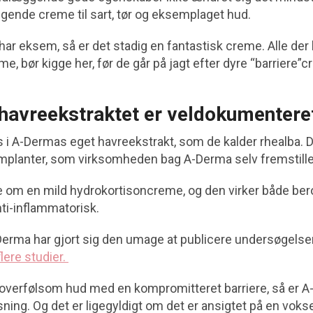
gende creme til sart, tør og eksemplaget hud.
ar eksem, så er det stadig en fantastisk creme. Alle der h
e, bør kigge her, før de går på jagt efter dyre “barriere”
 havreekstraktet er veldokumentere
 i A-Dermas eget havreekstrakt, som de kalder rhealba. De
implanter, som virksomheden bag A-Derma selv fremstille
 om en mild hydrokortisoncreme, og den virker både ber
ti-inflammatorisk.
-Derma har gjort sig den umage at publicere undersøgelser
flere studier.
, overfølsom hud med en kompromitteret barriere, så er
ing. Og det er ligegyldigt om det er ansigtet på en voks