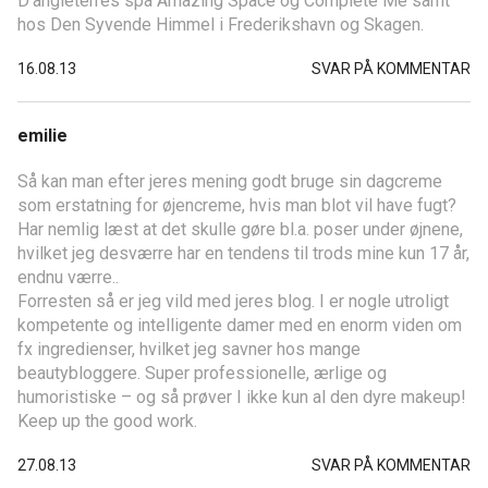
D’angleterres spa Amazing Space og Complete Me samt
hos Den Syvende Himmel i Frederikshavn og Skagen.
16.08.13
SVAR PÅ KOMMENTAR
emilie
Så kan man efter jeres mening godt bruge sin dagcreme
som erstatning for øjencreme, hvis man blot vil have fugt?
Har nemlig læst at det skulle gøre bl.a. poser under øjnene,
hvilket jeg desværre har en tendens til trods mine kun 17 år,
endnu værre..
Forresten så er jeg vild med jeres blog. I er nogle utroligt
kompetente og intelligente damer med en enorm viden om
fx ingredienser, hvilket jeg savner hos mange
beautybloggere. Super professionelle, ærlige og
humoristiske – og så prøver I ikke kun al den dyre makeup!
Keep up the good work.
27.08.13
SVAR PÅ KOMMENTAR