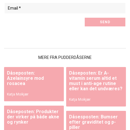
MERE FRA PUDDERDÅSERNE
Dåseposten:
Dåseposten: Er A-
Azelainsyre mod
vitamin serum altid et
rosacea
must i anti-age rutine
eller kan det undværes?
Katja Moikjær
Katja Moikjær
Dåseposten: Produkter
der virker på både akne
Dåsesposten: Bumser
og rynker
efter graviditet og p-
piller