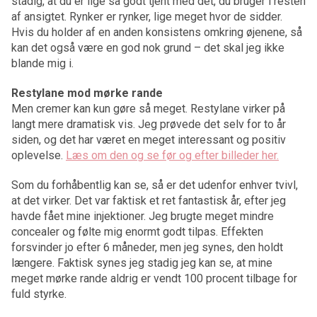
stadig, at du er lige så godt tjent med det, du bruger i resten
af ansigtet. Rynker er rynker, lige meget hvor de sidder.
Hvis du holder af en anden konsistens omkring øjenene, så
kan det også være en god nok grund – det skal jeg ikke
blande mig i.
Restylane mod mørke rande
Men cremer kan kun gøre så meget. Restylane virker på
langt mere dramatisk vis. Jeg prøvede det selv for to år
siden, og det har været en meget interessant og positiv
oplevelse.
Læs om den og se før og efter billeder her.
Som du forhåbentlig kan se, så er det udenfor enhver tvivl,
at det virker. Det var faktisk et ret fantastisk år, efter jeg
havde fået mine injektioner. Jeg brugte meget mindre
concealer og følte mig enormt godt tilpas. Effekten
forsvinder jo efter 6 måneder, men jeg synes, den holdt
længere. Faktisk synes jeg stadig jeg kan se, at mine
meget mørke rande aldrig er vendt 100 procent tilbage for
fuld styrke.