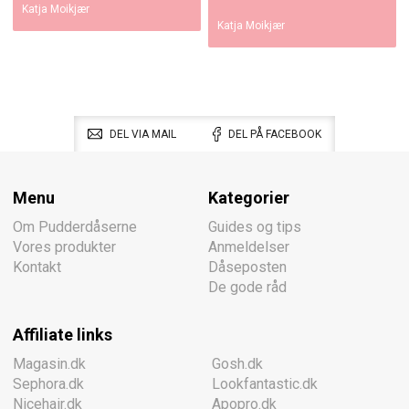
Katja Moikjær
Katja Moikjær
DEL VIA MAIL
DEL PÅ FACEBOOK
Menu
Kategorier
Om Pudderdåserne
Guides og tips
Vores produkter
Anmeldelser
Kontakt
Dåseposten
De gode råd
Affiliate links
Magasin.dk
Gosh.dk
Sephora.dk
Lookfantastic.dk
Nicehair.dk
Apopro.dk