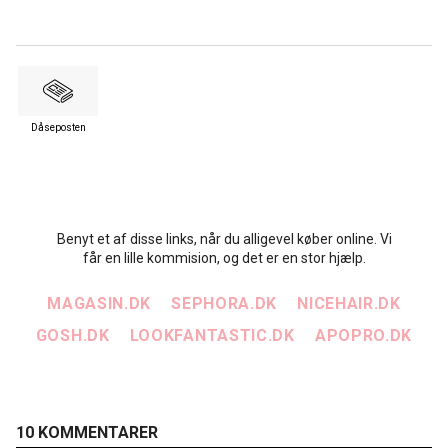
Dåseposten
Benyt et af disse links, når du alligevel køber online. Vi
får en lille kommision, og det er en stor hjælp.
MAGASIN.DK
SEPHORA.DK
NICEHAIR.DK
GOSH.DK
LOOKFANTASTIC.DK
APOPRO.DK
10 KOMMENTARER