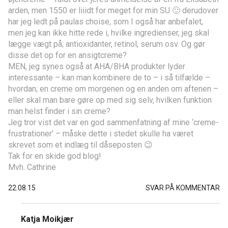
arden, men 1550 er liiidt for meget for min SU 🙂 derudover
har jeg ledt på paulas choise, som I også har anbefalet,
men jeg kan ikke hitte rede i, hvilke ingredienser, jeg skal
lægge vægt på; antioxidanter, retinol, serum osv. Og gør
disse det op for en ansigtcreme?
MEN, jeg synes også at AHA/BHA produkter lyder
interessante – kan man kombinere de to – i så tilfælde –
hvordan; en creme om morgenen og en anden om aftenen –
eller skal man bare gøre op med sig selv, hvilken funktion
man helst finder i sin creme?
Jeg tror vist det var en god sammenfatning af mine ‘creme-
frustrationer’ – måske dette i stedet skulle ha været
skrevet som et indlæg til dåseposten 😉
Tak for en skide god blog!
Mvh. Cathrine
22.08.15
SVAR PÅ KOMMENTAR
Katja Moikjær