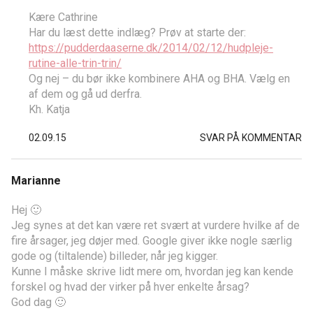
Kære Cathrine
Har du læst dette indlæg? Prøv at starte der:
https://pudderdaaserne.dk/2014/02/12/hudpleje-
rutine-alle-trin-trin/
Og nej – du bør ikke kombinere AHA og BHA. Vælg en
af dem og gå ud derfra.
Kh. Katja
02.09.15
SVAR PÅ KOMMENTAR
Marianne
Hej 🙂
Jeg synes at det kan være ret svært at vurdere hvilke af de
fire årsager, jeg døjer med. Google giver ikke nogle særlig
gode og (tiltalende) billeder, når jeg kigger.
Kunne I måske skrive lidt mere om, hvordan jeg kan kende
forskel og hvad der virker på hver enkelte årsag?
God dag 🙂