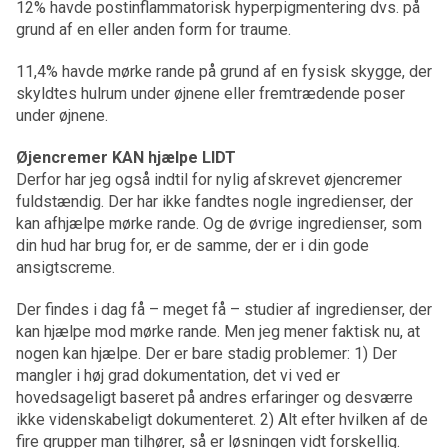
12% havde postinflammatorisk hyperpigmentering dvs. på
grund af en eller anden form for traume.
11,4% havde mørke rande på grund af en fysisk skygge, der
skyldtes hulrum under øjnene eller fremtrædende poser
under øjnene.
Øjencremer KAN hjælpe LIDT
Derfor har jeg også indtil for nylig afskrevet øjencremer
fuldstændig. Der har ikke fandtes nogle ingredienser, der
kan afhjælpe mørke rande. Og de øvrige ingredienser, som
din hud har brug for, er de samme, der er i din gode
ansigtscreme.
Der findes i dag få – meget få – studier af ingredienser, der
kan hjælpe mod mørke rande. Men jeg mener faktisk nu, at
nogen kan hjælpe. Der er bare stadig problemer: 1) Der
mangler i høj grad dokumentation, det vi ved er
hovedsageligt baseret på andres erfaringer og desværre
ikke videnskabeligt dokumenteret. 2) Alt efter hvilken af de
fire grupper man tilhører, så er løsningen vidt forskellig.