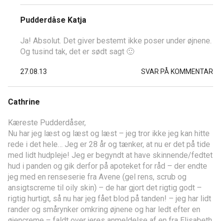
Pudderdåse Katja
Ja! Absolut. Det giver bestemt ikke poser under øjnene.
Og tusind tak, det er sødt sagt 🙂
27.08.13
SVAR PÅ KOMMENTAR
Cathrine
Kæreste Pudderdåser,
Nu har jeg læst og læst og læst – jeg tror ikke jeg kan hitte
rede i det hele… Jeg er 28 år og tænker, at nu er det på tide
med lidt hudpleje! Jeg er begyndt at have skinnende/fedtet
hud i panden og gik derfor på apoteket for råd – der endte
jeg med en renseserie fra Avene (gel rens, scrub og
ansigtscreme til oily skin) – de har gjort det rigtig godt –
rigtig hurtigt, så nu har jeg fået blod på tanden! – jeg har lidt
rander og smårynker omkring øjnene og har ledt efter en
øjencreme – faldt over jeres anmeldelse af en fra Elisabeth