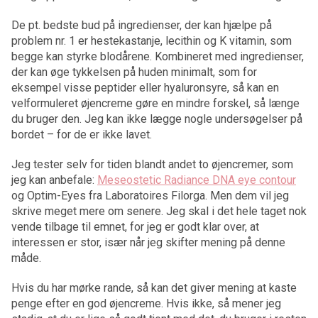
De pt. bedste bud på ingredienser, der kan hjælpe på
problem nr. 1 er hestekastanje, lecithin og K vitamin, som
begge kan styrke blodårene. Kombineret med ingredienser,
der kan øge tykkelsen på huden minimalt, som for
eksempel visse peptider eller hyaluronsyre, så kan en
velformuleret øjencreme gøre en mindre forskel, så længe
du bruger den. Jeg kan ikke lægge nogle undersøgelser på
bordet – for de er ikke lavet.
Jeg tester selv for tiden blandt andet to øjencremer, som
jeg kan anbefale:
Meseostetic Radiance DNA eye contour
og Optim-Eyes fra Laboratoires Filorga. Men dem vil jeg
skrive meget mere om senere. Jeg skal i det hele taget nok
vende tilbage til emnet, for jeg er godt klar over, at
interessen er stor, især når jeg skifter mening på denne
måde.
Hvis du har mørke rande, så kan det giver mening at kaste
penge efter en god øjencreme. Hvis ikke, så mener jeg