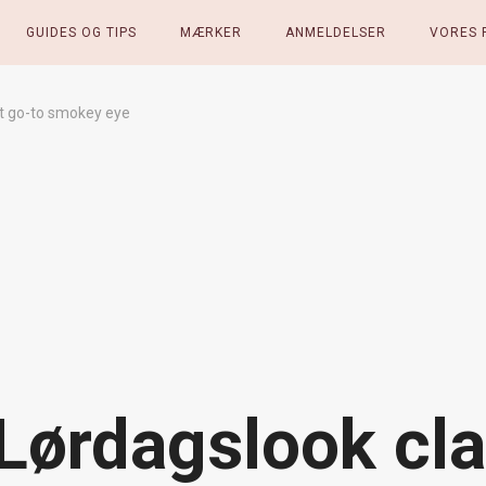
GUIDES OG TIPS
MÆRKER
ANMELDELSER
VORES 
it go-to smokey eye
Lørdagslook cla