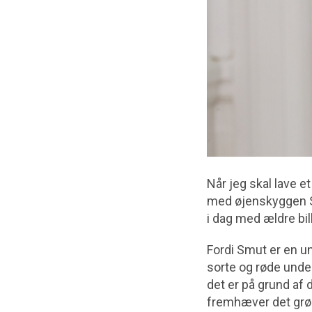
Når jeg skal lave e
med øjenskyggen S
i dag med ældre bil
Fordi Smut er en u
sorte og røde unde
det er på grund af 
fremhæver det grøn