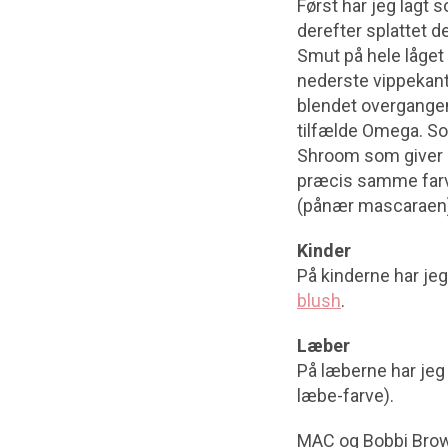
Først har jeg lagt s
derefter splattet 
Smut på hele låget 
nederste vippekant
blendet overgangen
tilfælde Omega. Som
Shroom som giver li
præcis samme farve
(pånær mascaraen
Kinder
På kinderne har je
blush
.
Læber
På læberne har jeg
læbe-farve).
MAC og Bobbi Brow