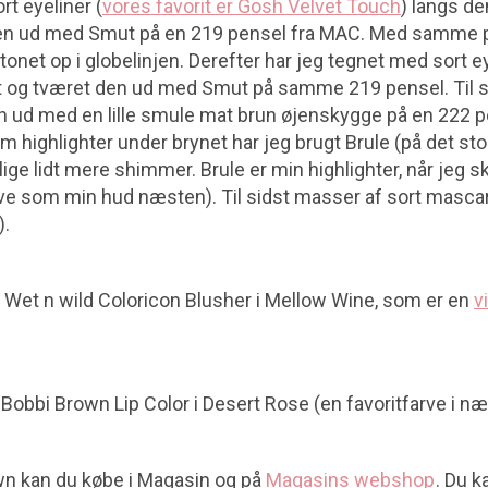
ort eyeliner (
vores favorit er Gosh Velvet Touch
) langs de
den ud med Smut på en 219 pensel fra MAC. Med samme pe
tonet op i globelinjen. Derefter har jeg tegnet med sort e
 og tværet den ud med Smut på samme 219 pensel. Til si
 ud med en lille smule mat brun øjenskygge på en 222 pe
 highlighter under brynet har jeg brugt Brule (på det stor
ge lidt mere shimmer. Brule er min highlighter, når jeg 
 som min hud næsten). Til sidst masser af sort mascara
).
g Wet n wild Coloricon Blusher i Mellow Wine, som er en
v
 Bobbi Brown Lip Color i Desert Rose (en favoritfarve i 
n kan du købe i Magasin og på
Magasins webshop
. Du 