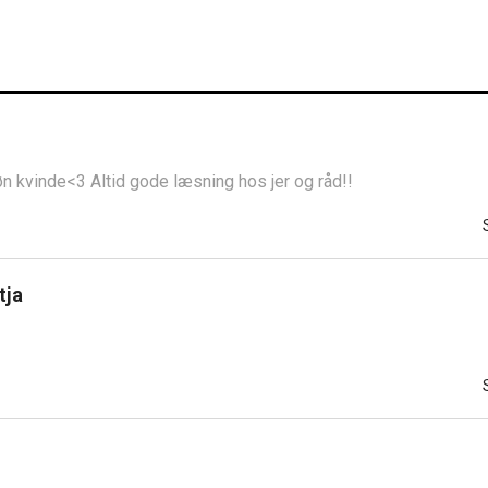
øn kvinde<3 Altid gode læsning hos jer og råd!!
tja