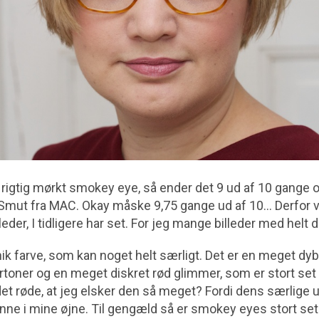
t rigtig mørkt smokey eye, så ender det 9 ud af 10 gange 
mut fra MAC. Okay måske 9,75 gange ud af 10… Derfor v
leder, I tidligere har set. For jeg mange billeder med helt
nik farve, som kan noget helt særligt. Det er en meget d
rtoner og en meget diskret rød glimmer, som er stort set
det røde, at jeg elsker den så meget? Fordi dens særlige
ne i mine øjne. Til gengæld så er smokey eyes stort set 