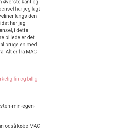
n øverste kant og
nsel har jeg lagt
yeliner langs den
dst har jeg
nsel, i dette
e billede er det
skal bruge en med
. Alt er fra MAC
irkelig fin og billig
næsten-min-egen-
kan også købe MAC