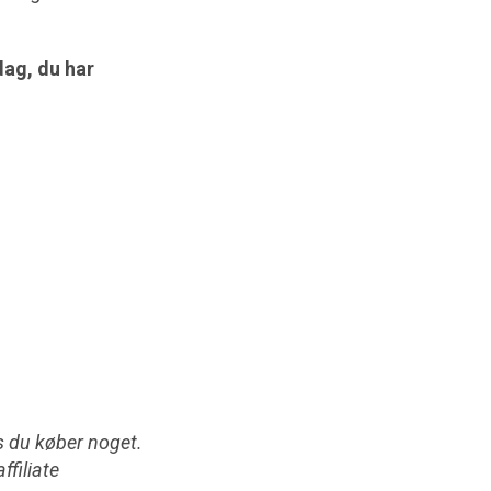
dag, du har
is du køber noget.
ffiliate