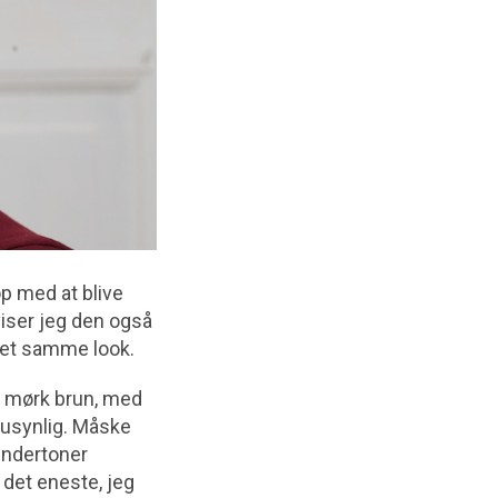
op med at blive
iser jeg den også
 det samme look.
yb mørk brun, med
 usynlig. Måske
 undertoner
det eneste, jeg