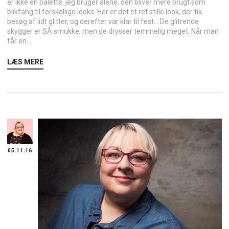
er ikke en palette, jeg bruger alene, den bliver mere brugt som
blikfang til forskellige looks. Her er det et ret stille look, der fik
besøg af lidt glitter, og derefter var klar til fest… De glitrende
skygger er SÅ smukke, men de drysser temmelig meget. Når man
får en...
LÆS MERE
05.11.16