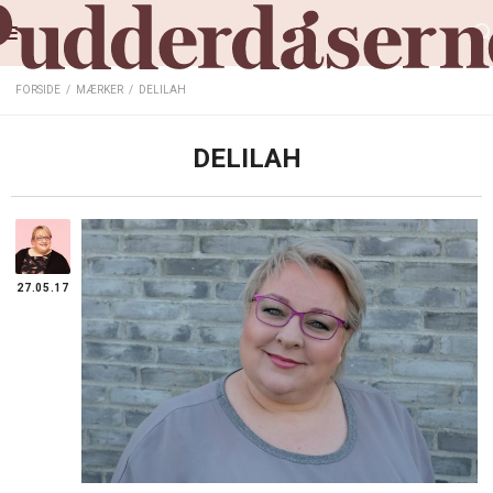
FORSIDE
/
MÆRKER
/
DELILAH
DELILAH
27.05.17