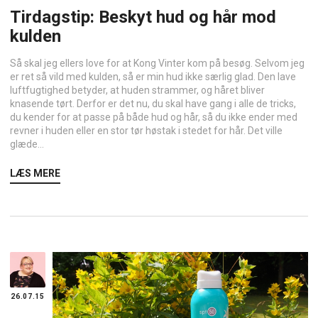
Tirdagstip: Beskyt hud og hår mod
kulden
Så skal jeg ellers love for at Kong Vinter kom på besøg. Selvom jeg
er ret så vild med kulden, så er min hud ikke særlig glad. Den lave
luftfugtighed betyder, at huden strammer, og håret bliver
knasende tørt. Derfor er det nu, du skal have gang i alle de tricks,
du kender for at passe på både hud og hår, så du ikke ender med
revner i huden eller en stor tør høstak i stedet for hår. Det ville
glæde...
LÆS MERE
26.07.15