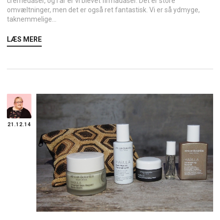
cremedåser, og i år er vi blevet firmadåser. Det er store
omvæltninger, men det er også ret fantastisk. Vi er så ydmyge,
taknemmelige...
LÆS MERE
21.12.14