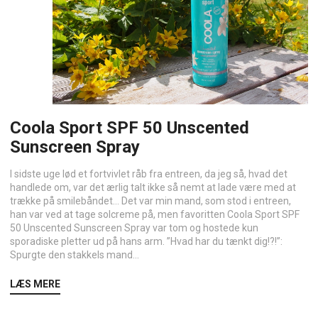
Coola Sport SPF 50 Unscented
Sunscreen Spray
I sidste uge lød et fortvivlet råb fra entreen, da jeg så, hvad det
handlede om, var det ærlig talt ikke så nemt at lade være med at
trække på smilebåndet… Det var min mand, som stod i entreen,
han var ved at tage solcreme på, men favoritten Coola Sport SPF
50 Unscented Sunscreen Spray var tom og hostede kun
sporadiske pletter ud på hans arm. ”Hvad har du tænkt dig!?!”:
Spurgte den stakkels mand...
LÆS MERE