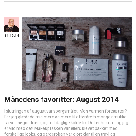
11.10.14
Månedens favoritter: August 2014
I slutningen af august var spørgsmålet: Mon varmen fortsætter?
For jeg glædede mig mere og mere til efterårets mange smukke
farver, nøgne træer, og mit daglige kolde fix. Det er her nu… og jeg
er vild med det! Makeuptasken var ellers blevet pakket med
forskellige looks, og garderoben var gjort klar til en travl og