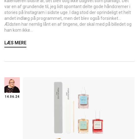
kalenderen sidste år, det blev dog ikke udgivet som planlagt. Det
var en af grundende til, jeg lidt spontant delte gode håndcremer i
stories på Instagram i sidste uge. I dag stod der oprindeligt et helt
andet indlæg på programmet, men det blev også forsinket…
Ældsten har nemlig lånt en af tingene, der skal med på billedet og
han kom ikke...
LÆS MERE
14.06.24