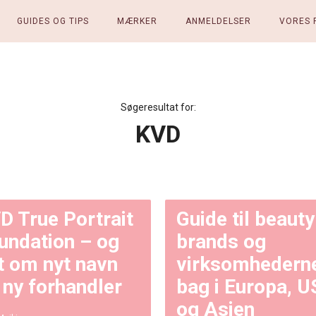
GUIDES OG TIPS
MÆRKER
ANMELDELSER
VORES 
Søgeresultat for:
KVD
D True Portrait
Guide til beauty
undation – og
brands og
dt om nyt navn
virksomhedern
 ny forhandler
bag i Europa, 
og Asien