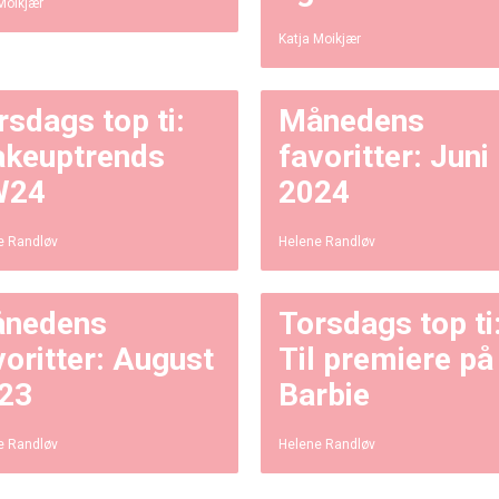
Moikjær
Katja Moikjær
rsdags top ti:
Månedens
keuptrends
favoritter: Juni
W24
2024
e Randløv
Helene Randløv
nedens
Torsdags top ti
voritter: August
Til premiere på
23
Barbie
e Randløv
Helene Randløv