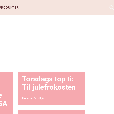
PRODUKTER
Torsdags top ti:
Til julefrokosten
e
Helene Randløv
USA