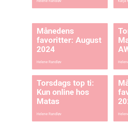
Helene Randløv
Katja 
Månedens
To
favoritter: August
Ma
2024
A
Helene Randløv
Helen
Torsdags top ti:
Må
Kun online hos
fa
Matas
20
Helene Randløv
Helen