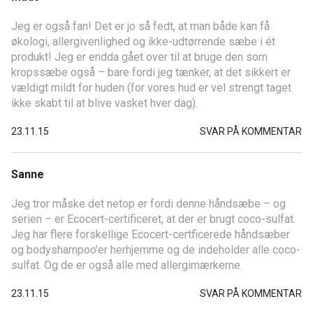
Jeg er også fan! Det er jo så fedt, at man både kan få
økologi, allergivenlighed og ikke-udtørrende sæbe i ét
produkt! Jeg er endda gået over til at bruge den som
kropssæbe også – bare fordi jeg tænker, at det sikkert er
vældigt mildt for huden (for vores hud er vel strengt taget
ikke skabt til at blive vasket hver dag).
23.11.15
SVAR PÅ KOMMENTAR
Sanne
Jeg tror måske det netop er fordi denne håndsæbe – og
serien – er Ecocert-certificeret, at der er brugt coco-sulfat.
Jeg har flere forskellige Ecocert-certficerede håndsæber
og bodyshampoo’er herhjemme og de indeholder alle coco-
sulfat. Og de er også alle med allergimærkerne.
23.11.15
SVAR PÅ KOMMENTAR