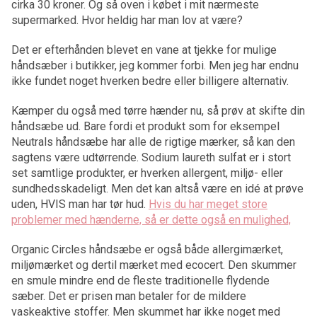
cirka 30 kroner. Og så oven i købet i mit nærmeste
supermarked. Hvor heldig har man lov at være?
Det er efterhånden blevet en vane at tjekke for mulige
håndsæber i butikker, jeg kommer forbi. Men jeg har endnu
ikke fundet noget hverken bedre eller billigere alternativ.
Kæmper du også med tørre hænder nu, så prøv at skifte din
håndsæbe ud. Bare fordi et produkt som for eksempel
Neutrals håndsæbe har alle de rigtige mærker, så kan den
sagtens være udtørrende. Sodium laureth sulfat er i stort
set samtlige produkter, er hverken allergent, miljø- eller
sundhedsskadeligt. Men det kan altså være en idé at prøve
uden, HVIS man har tør hud.
Hvis du har meget store
problemer med hænderne, så er dette også en mulighed,
Organic Circles håndsæbe er også både allergimærket,
miljømærket og dertil mærket med ecocert. Den skummer
en smule mindre end de fleste traditionelle flydende
sæber. Det er prisen man betaler for de mildere
vaskeaktive stoffer. Men skummet har ikke noget med