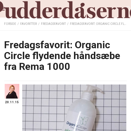
FORSIDE
/
FAVORITTER
/
FREDAGSFAVORIT
/
FREDAGSFAVORIT: ORGANIC CIRCLE FLYDENDE HÅNDSÆBE FRA REMA 1000
Fredagsfavorit: Organic
Circle flydende håndsæbe
fra Rema 1000
20.11.15