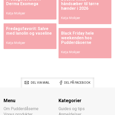
Derma Exomega
håndsæber til tørre
hænder i 2026
Katja Moikjær
Katja Moikjær
Fredagsfavorit: Salve
med lanolin og vaseline
Black Friday hele
weekenden hos
Pudderdåserne
Katja Moikjær
Katja Moikjær
DEL VIA MAIL
DEL PÅ FACEBOOK
Menu
Kategorier
Om Pudderdåserne
Guides og tips
Vores produkter
Anmeldelser