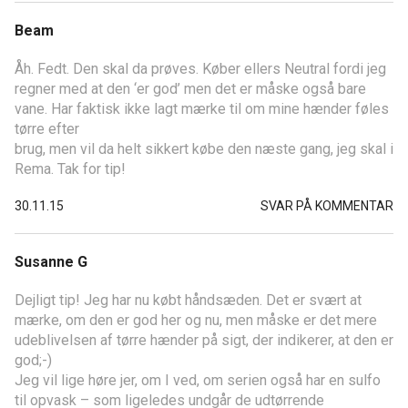
Beam
Åh. Fedt. Den skal da prøves. Køber ellers Neutral fordi jeg
regner med at den ‘er god’ men det er måske også bare
vane. Har faktisk ikke lagt mærke til om mine hænder føles
tørre efter
brug, men vil da helt sikkert købe den næste gang, jeg skal i
Rema. Tak for tip!
30.11.15
SVAR PÅ KOMMENTAR
Susanne G
Dejligt tip! Jeg har nu købt håndsæden. Det er svært at
mærke, om den er god her og nu, men måske er det mere
udeblivelsen af tørre hænder på sigt, der indikerer, at den er
god;-)
Jeg vil lige høre jer, om I ved, om serien også har en sulfo
til opvask – som ligeledes undgår de udtørrende