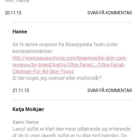
Mvh. Hanne
20.11.15
SVAR PÅ KOMMENTAR
Hanne
Se fx denne respons fra Beautypedia Team under
kundeanmeldelser:
http://www.paulaschoice.com/beautypedia-skin-care-
reviews/by-brand/kiehls/Ultra-Facial/_/Ultra-Facial-
Cleanser-For-All-Skin-Types
Er der noget, jeg overser eller misforstår?
21.11.15
SVAR PÅ KOMMENTAR
Katja Moikjær
Kære Hanne
Lauryl sulfat er klart den mest udtørrende og irriterende
af de to, men laureth sulfat er nu ikke helt harmløs. Og