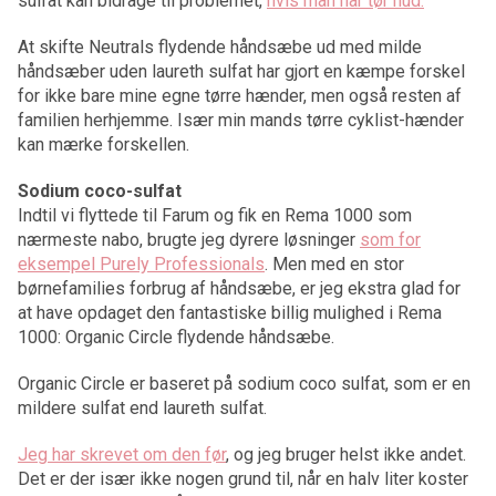
sulfat kan bidrage til problemet,
hvis man har tør hud.
At skifte Neutrals flydende håndsæbe ud med milde
håndsæber uden laureth sulfat har gjort en kæmpe forskel
for ikke bare mine egne tørre hænder, men også resten af
familien herhjemme. Især min mands tørre cyklist-hænder
kan mærke forskellen.
Sodium coco-sulfat
Indtil vi flyttede til Farum og fik en Rema 1000 som
nærmeste nabo, brugte jeg dyrere løsninger
som for
eksempel Purely Professionals
. Men med en stor
børnefamilies forbrug af håndsæbe, er jeg ekstra glad for
at have opdaget den fantastiske billig mulighed i Rema
1000: Organic Circle flydende håndsæbe.
Organic Circle er baseret på sodium coco sulfat, som er en
mildere sulfat end laureth sulfat.
Jeg har skrevet om den før
, og jeg bruger helst ikke andet.
Det er der især ikke nogen grund til, når en halv liter koster