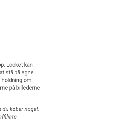
op. Looket kan
 at stå på egne
in holdning om
rne på billederne
is du køber noget.
ffiliate