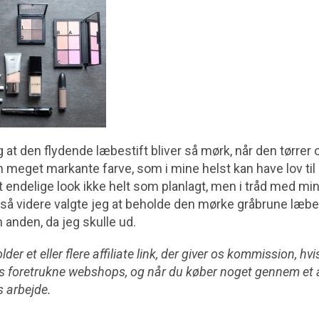
at den flydende læbestift bliver så mørk, når den tørrer 
n meget markante farve, som i mine helst kan have lov til
t endelige look ikke helt som planlagt, men i tråd med m
og så videre valgte jeg at beholde den mørke gråbrune læbe
n anden, da jeg skulle ud.
der et eller flere affiliate link, der giver os kommission, hv
ores foretrukne webshops, og når du køber noget gennem et a
es arbejde.