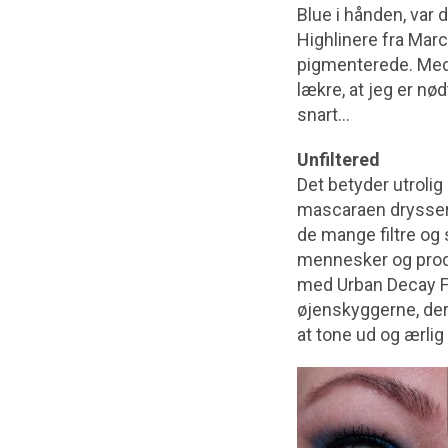
Blue i hånden, var 
Highlinere fra Mar
pigmenterede. Med a
lækre, at jeg er nø
snart…
Unfiltered
Det betyder utrolig
mascaraen drysser 
de mange filtre og 
mennesker og produk
med Urban Decay Fu
øjenskyggerne, der 
at tone ud og ærlig