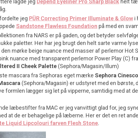
tættere lagde jeg
Depend Eyeliner Pro Sharp Black
helt tæ
åg.
ordelte jeg
PÜR Correcting Primer Illuminate & Glow
i 
duppede
Sandstone Flawless Foundation
på med en svam
llektionen fra NARS er på gaden, og det betyder selvfølg
kke paletter. Her har jeg brugt den helt sarte varme ly
 den mørke beige nuance med masser af perlemor Hot S
ink nuance med transparent perlemor Power Play (C) fra
ltered II Cheek Palette
(Sephora/Magasin/Illum)
ste mascara fra Sephoras eget mærke
Sephora Cinesc
 Mascara
(Sephora/Magasin) er udstyret med en børste, d
ve formlen lægger sig let på vipperne, samtidig med at d
nde læbestifter fra MAC er jeg vanvittigt glad for, jeg syne
med at de er behagelige på læberne. Her er det en ret an
 Liquid Lipcolouri farven Flesh Stone
.