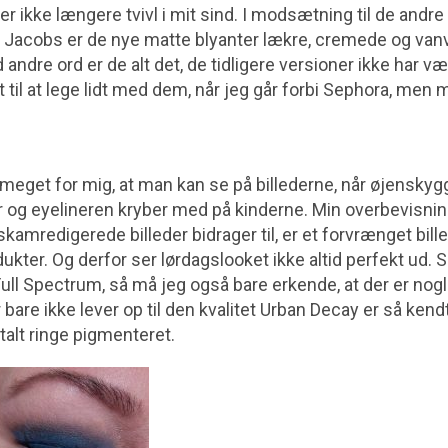
der ikke længere tvivl i mit sind. I modsætning til de andr
c Jacobs er de nye matte blyanter lækre, cremede og vanv
ndre ord er de alt det, de tidligere versioner ikke har væ
dt til at lege lidt med dem, når jeg går forbi Sephora, men
 meget for mig, at man kan se på billederne, når øjenskygge
og eyelineren kryber med på kinderne. Min overbevisning
skamredigerede billeder bidrager til, er et forvrænget bill
ter. Og derfor ser lørdagslooket ikke altid perfekt ud. S
ll Spectrum, så må jeg også bare erkende, at der er nogl
bare ikke lever op til den kvalitet Urban Decay er så kend
 talt ringe pigmenteret.