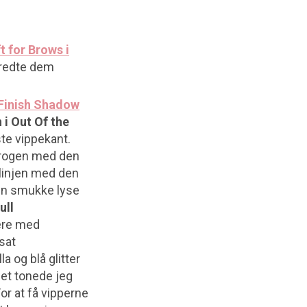
ft for Brows i
 redte dem
Finish Shadow
i Out Of the
te vippekant.
krogen med den
elinjen med den
den smukke lyse
ull
lere med
sat
 og blå glitter
jet tonede jeg
or at få vipperne