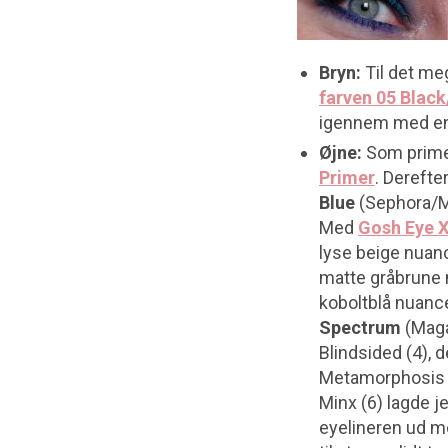
Bryn:
Til det me
farven 05 Blac
igennem med en
Øjne:
Som primer
Primer
. Derefte
Blue
(Sephora/Ma
Med
Gosh Eye X
lyse beige nuanc
matte gråbrune 
koboltblå nuanc
Spectrum
(Maga
Blindsided (4), 
Metamorphosis er
Minx (6) lagde j
eyelineren ud me