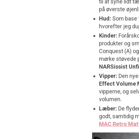
til at syne lidt 
på øverste øjenl
Hud:
Som base f
hvorefter jeg 
Kinder:
Forårsko
produkter og smu
Conquest (A) og
mørke støvede p
NARSissist Unfi
Vipper:
Den nye
Effect Volume
vipperne, og sel
volumen.
Læber:
De flyde
godt, samtidig 
MAC Retro Matte