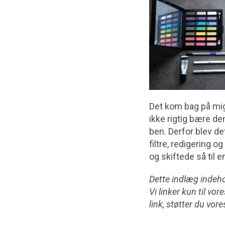
Det kom bag på mig 
ikke rigtig bære de
ben. Derfor blev de
filtre, redigering 
og skiftede så til e
Dette indlæg indehol
Vi linker kun til v
link, støtter du vor