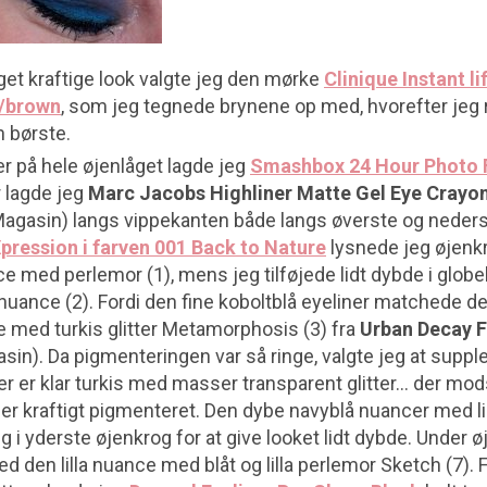
get kraftige look valgte jeg den mørke
Clinique Instant li
k/brown
, som jeg tegnede brynene op med, hvorefter jeg
 børste.
 på hele øjenlåget lagde jeg
Smashbox 24 Hour Photo 
r lagde jeg
Marc Jacobs Highliner Matte Gel Eye Crayon 
gasin) langs vippekanten både langs øverste og neders
pression i farven 001 Back to Nature
lysnede jeg øjen
e med perlemor (1), mens jeg tilføjede lidt dybde i glob
nuance (2). Fordi den fine koboltblå eyeliner matchede 
e med turkis glitter Metamorphosis (3) fra
Urban Decay F
sin). Da pigmenteringen var så ringe, valgte jeg at supp
der er klar turkis med masser transparent glitter… der mod
 kraftigt pigmenteret. Den dybe navyblå nuancer med lilla
eg i yderste øjenkrog for at give looket lidt dybde. Under ø
d den lilla nuance med blåt og lilla perlemor Sketch (7). F