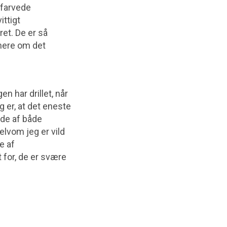
e farvede
ittigt
ret. De er så
 mere om det
n har drillet, når
 er, at det eneste
ede af både
elvom jeg er vild
e af
t for, de er svære