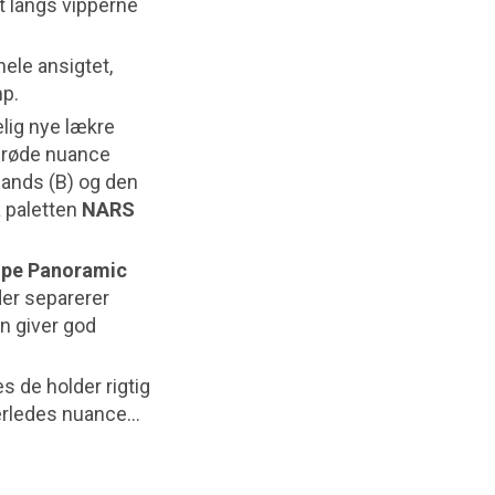
t langs vipperne
hele ansigtet,
p.
elig nye lækre
serøde nuance
ands (B) og den
 paletten
NARS
ope Panoramic
er separerer
en giver god
s de holder rigtig
derledes nuance…