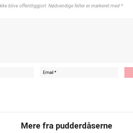
ikke blive offentliggjort. Nødvendige felter er markeret med *
Mere fra pudderdåserne