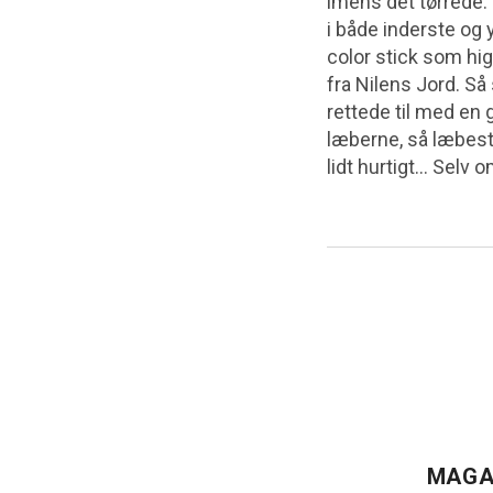
imens det tørrede.
i både inderste og
color stick som hi
fra Nilens Jord. S
rettede til med en
læberne, så læbest
lidt hurtigt… Selv o
MAGA