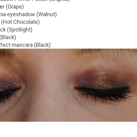
r (Grape)
ania eyeshadow (Walnut)
 (Hot Chocolate)
ick (Spotlight)
(Black)
fect mascara (Black)