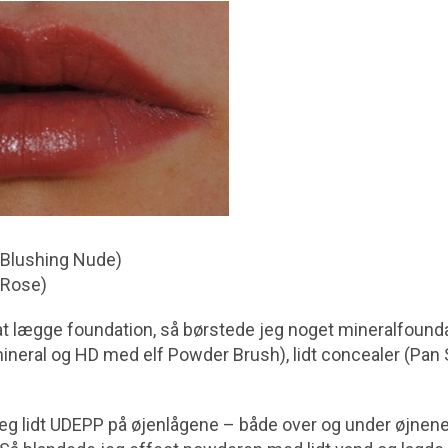
 (Blushing Nude)
(Rose)
t lægge foundation, så børstede jeg noget mineralfounda
eral og HD med elf Powder Brush), lidt concealer (Pan St
eg lidt UDEPP på øjenlågene – både over og under øjnene