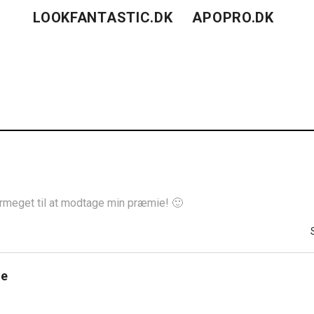
LOOKFANTASTIC.DK
APOPRO.DK
meget til at modtage min præmie! 🙂
ne