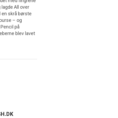
 det med fingrene
lagde All over
d en skrå børste
course – og
 Pencil på
æberne blev lavet
H.DK