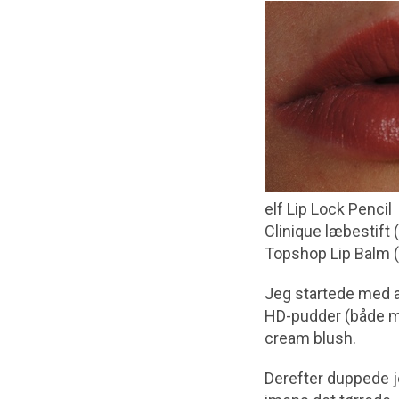
elf Lip Lock Pencil
Clinique læbestift
Topshop Lip Balm 
Jeg startede med a
HD-pudder (både min
cream blush.
Derefter duppede j