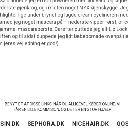
 Så blandede jeg effect powderen med lidt vand og lagde
 yderste øjenkrog, og i midten noget NYX-øjenskygge. Jeg 
ghlighter lige under brynet og lagde cream eyelineren me
å smed jeg noget mascara på – nederste vipper først, of 
 gammel mascarabørste. Derefter puttede jeg elf Lip Lock
iften og til sidst duppede jeg lidt læbepomade ovenpå (l
m jeres vejledning er god!).
BENYT ET AF DISSE LINKS, NÅR DU ALLIGEVEL KØBER ONLINE. VI
FÅR EN LILLE KOMMISION, OG DET ER EN STOR HJÆLP.
SIN.DK
SEPHORA.DK
NICEHAIR.DK
GOS