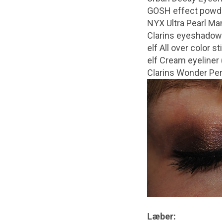
GOSH effect powde
NYX Ultra Pearl M
Clarins eyeshadow
elf All over color st
elf Cream eyeliner 
Clarins Wonder Per
Læber: