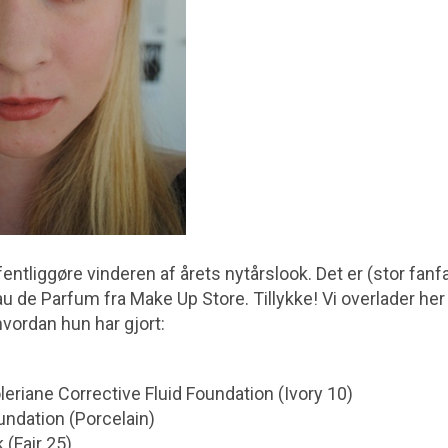
 offentliggøre vinderen af årets nytårslook. Det er (stor fan
au de Parfum fra Make Up Store. Tillykke! Vi overlader her 
 hvordan hun har gjort:
eriane Corrective Fluid Foundation (Ivory 10)
oundation (Porcelain)
 (Fair 25)