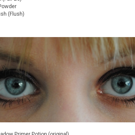
 Powder
sh (Flush)
dow Primer Potion (original)