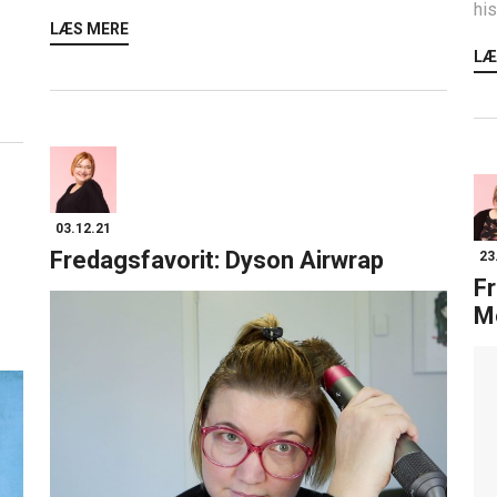
his
LÆS MERE
LÆ
03.12.21
Fredagsfavorit: Dyson Airwrap
23
Fr
M