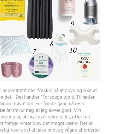
 er ekstremt stor forskel på at sove og ikke at
e det… Det handler ”Torsdags top ti: Til natten
bedre søvn” om. For første gang i årevis
tæller mit ur mig, at jeg sover godt. Min
ordring er, at jeg sover virkelig let, efter mit
rt forrige vinter blev det meget værre. Det er
kelig ikke sjovt at have ondt og vågne af smerter