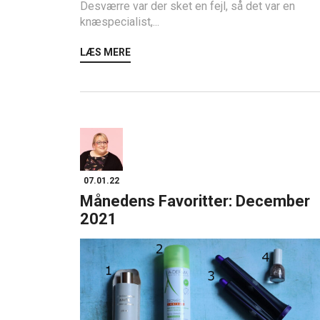
Desværre var der sket en fejl, så det var en
knæspecialist,...
LÆS MERE
07.01.22
Månedens Favoritter: December
2021