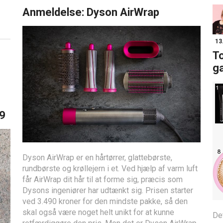
Anmeldelse: Dyson AirWrap
13
To
g
19
Dyson AirWrap er en hårtørrer, glattebørste,
rundbørste og krøllejern i et. Ved hjælp af varm luft
får AirWrap dit hår til at forme sig, præcis som
Dysons ingeniører har udtænkt sig. Prisen starter
ved 3.490 kroner for den mindste pakke, så den
skal også være noget helt unikt for at kunne
De