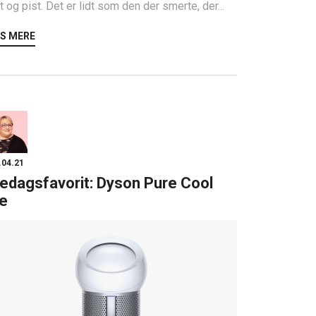
t og pist. Det er lidt som den der smerte, der...
S MERE
.04.21
edagsfavorit: Dyson Pure Cool
e