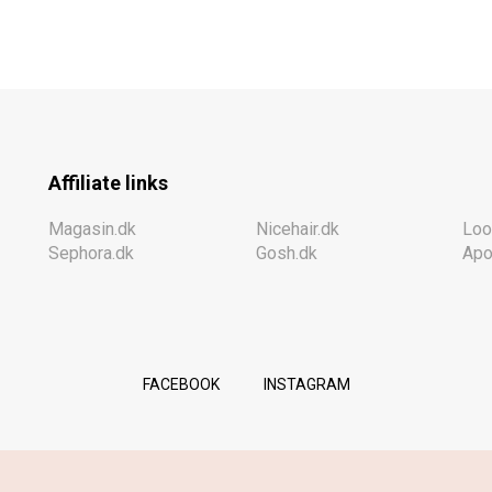
Affiliate links
Magasin.dk
Nicehair.dk
Loo
Sephora.dk
Gosh.dk
Apo
FACEBOOK
INSTAGRAM