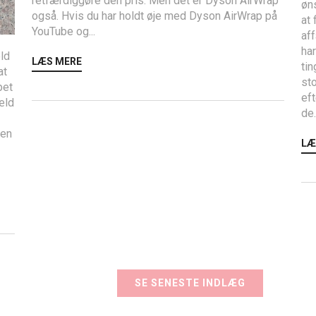
retfærdiggøre den pris. Men det er Dyson AirWrap
øn
også. Hvis du har holdt øje med Dyson AirWrap på
at 
YouTube og...
aff
har
ld
LÆS MERE
tin
at
sto
bet
eft
æld
de.
den
LÆ
SE SENESTE INDLÆG