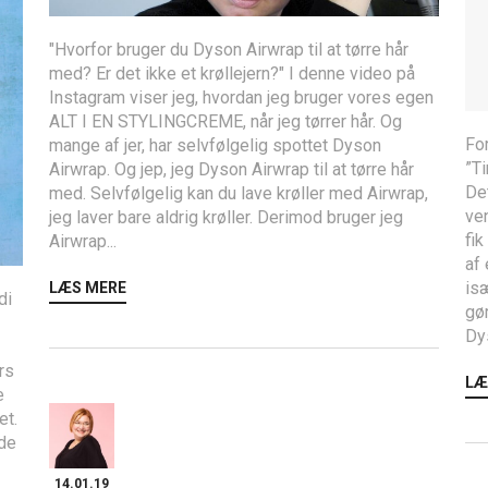
"Hvorfor bruger du Dyson Airwrap til at tørre hår
med? Er det ikke et krøllejern?" I denne video på
Instagram viser jeg, hvordan jeg bruger vores egen
ALT I EN STYLINGCREME, når jeg tørrer hår. Og
For
mange af jer, har selvfølgelig spottet Dyson
”T
Airwrap. Og jep, jeg Dyson Airwrap til at tørre hår
Det
med. Selvfølgelig kan du lave krøller med Airwrap,
ven
jeg laver bare aldrig krøller. Derimod bruger jeg
fik
Airwrap...
af 
isæ
LÆS MERE
di
gør
Dys
rs
LÆ
e
et.
ede
14.01.19