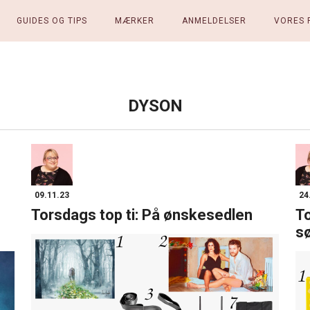
GUIDES OG TIPS
MÆRKER
ANMELDELSER
VORES 
DYSON
09.11.23
24
Torsdags top ti: På ønskesedlen
To
s