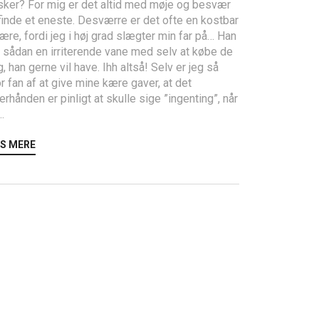
sker? For mig er det altid med møje og besvær
finde et eneste. Desværre er det ofte en kostbar
ære, fordi jeg i høj grad slægter min far på… Han
 sådan en irriterende vane med selv at købe de
g, han gerne vil have. Ihh altså! Selv er jeg så
r fan af at give mine kære gaver, at det
erhånden er pinligt at skulle sige ”ingenting”, når
..
S MERE