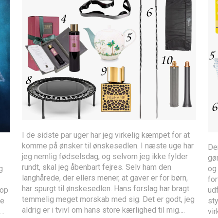
I de sidste par uger har jeg virkelig kæmpet for at
komme på ønsker til ønskesedlen. I næste uge har
Der
jeg nemlig fødselsdag, og selvom jeg ikke fylder
gør
rundt, skal jeg åbenbart fejres. Selv ham den
g
og 
langhårede, der ellers mener, at gaver er for børn,
for
har spurgt til ønskesedlen. Hans forslag har bragt
 op
udf
temmelig meget morskab med sig. Det er godt, jeg
de
sty
aldrig er i tvivl om hans store kærlighed til mig....
t…
vir