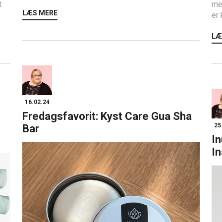
t
me
LÆS MERE
er 
LÆ
16.02.24
Fredagsfavorit: Kyst Care Gua Sha
25
Bar
In
I