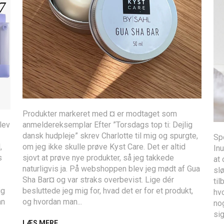
Produkter markeret med ¤ er modtaget som
lev
anmeldereksemplar Efter ”Torsdags top ti: Dejlig
dansk hudpleje” skrev Charlotte til mig og spurgte,
Sp
,
om jeg ikke skulle prøve Kyst Care. Det er altid
Inu
s
sjovt at prøve nye produkter, så jeg takkede
at 
naturligvis ja. På webshoppen blev jeg mødt af Gua
slø
Sha Bar¤ og var straks overbevist. Lige dér
til
ig
besluttede jeg mig for, hvad det er for et produkt,
hvo
an
og hvordan man...
nog
sig
LÆS MERE