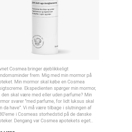
vnet Cosmea bringer øjeblikkeligt
rndomsminder frem. Mig med min mormor på
oteket. Min mormor skal købe en Cosmea
sigtscreme. Ekspedienten spørger min mormor,
 den skal være med eller uden parfume? Min
mor svarer "med parfume, for lidt luksus skal
 da have". Vi må være tilbage i slutningen af
80'erne i Cosmeas storhedstid på de danske
oteker. Dengang var Cosmea apotekets eget...