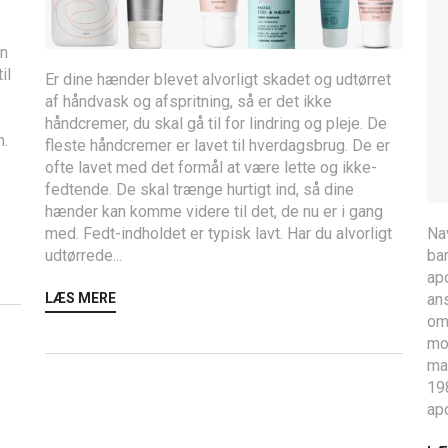
en
il
Er dine hænder blevet alvorligt skadet og udtørret
af håndvask og afspritning, så er det ikke
håndcremer, du skal gå til for lindring og pleje. De
n.
fleste håndcremer er lavet til hverdagsbrug. De er
ofte lavet med det formål at være lette og ikke-
fedtende. De skal trænge hurtigt ind, så dine
hænder kan komme videre til det, de nu er i gang
Na
med. Fedt-indholdet er typisk lavt. Har du alvorligt
ba
udtørrede...
ap
an
LÆS MERE
om
mor
man
19
ap