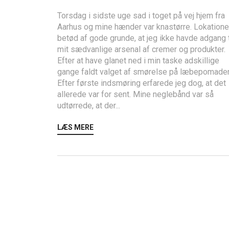
Torsdag i sidste uge sad i toget på vej hjem fra
Aarhus og mine hænder var knastørre. Lokation
betød af gode grunde, at jeg ikke havde adgang t
mit sædvanlige arsenal af cremer og produkter.
Efter at have glanet ned i min taske adskillige
gange faldt valget af smørelse på læbepomade
Efter første indsmøring erfarede jeg dog, at det
allerede var for sent. Mine neglebånd var så
udtørrede, at der...
LÆS MERE