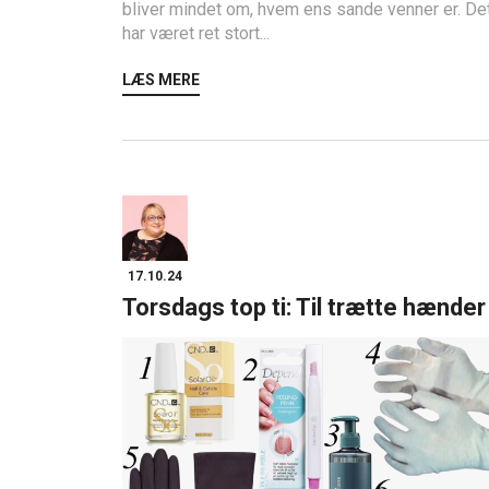
bliver mindet om, hvem ens sande venner er. De
har været ret stort...
LÆS MERE
17.10.24
Torsdags top ti: Til trætte hænder