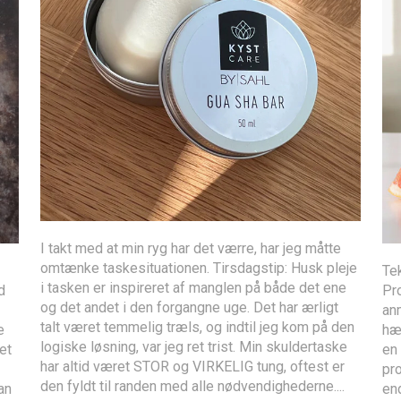
I takt med at min ryg har det værre, har jeg måtte
omtænke taskesituationen. Tirsdagstip: Husk pleje
Te
i tasken er inspireret af manglen på både det ene
d
Pr
og det andet i den forgangne uge. Det har ærligt
an
talt været temmelig træls, og indtil jeg kom på den
e
hæ
logiske løsning, var jeg ret trist. Min skuldertaske
et
en 
har altid været STOR og VIRKELIG tung, oftest er
pro
den fyldt til randen med alle nødvendighederne....
an
end