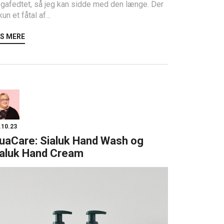
gafedtet, så jeg kan sidde med den længe. Der
kun et fåtal af...
S MERE
.10.23
uaCare: Sialuk Hand Wash og
naluk Hand Cream