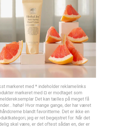
kst markeret med * indeholder reklamelinks
odukter markeret med ¤ er modtaget som
meldereksemplar Det kan tælles på meget få
nder… høhø! Hvor mange gange, der har været
håndcreme blandt favoritterne. Det er ikke en
duktkategori, jeg er ret begejstret for. Når det
elig skal være, er det oftest sådan en, der er