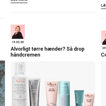
LÆ
19.03.20
Alvorligt tørre hænder? Så drop
29
håndcremen
C