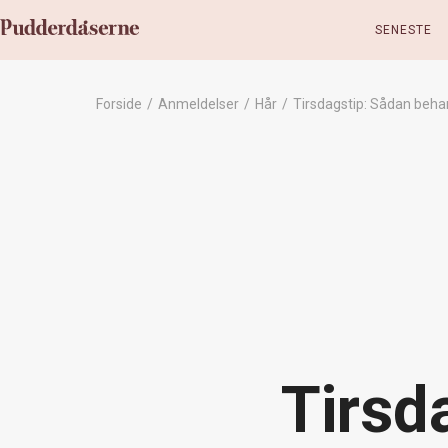
SENESTE
Forside
/
Anmeldelser
/
Hår
/
Tirsdagstip: Sådan behan
Tirsd