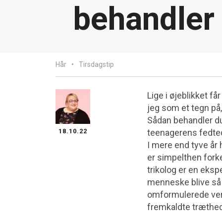
behandler 
Hår
Tirsdagstip
Lige i øjeblikket f
jeg som et tegn på,
Sådan behandler du 
18.10.22
teenagerens fedted
I mere end tyve år 
er simpelthen forker
trikolog er en eksp
menneske blive så t
omformulerede versi
fremkaldte træthed