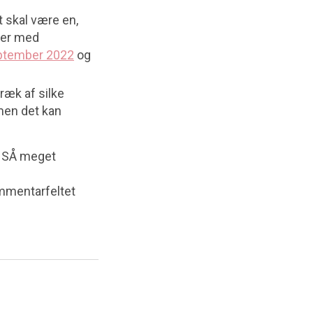
t skal være en,
ster med
eptember 2022
og
ræk af silke
 men det kan
t SÅ meget
ommentarfeltet