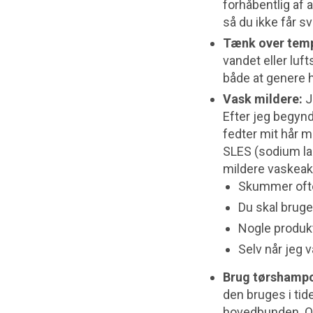
forhåbentlig af 
så du ikke får 
Tænk over temp
vandet eller luf
både at genere 
Vask mildere:
J
Efter jeg begyn
fedter mit hår 
SLES (sodium lau
mildere vaskeakt
Skummer oft
Du skal bruge
Nogle produkte
Selv når jeg 
Brug tørshampo
den bruges i tide.
hovedbunden. Og