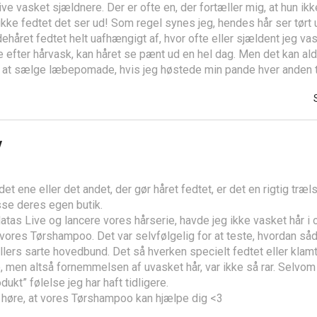
live vasket sjældnere. Der er ofte en, der fortæller mig, at hun ikk
r ikke fedtet det ser ud! Som regel synes jeg, hendes hår ser tør
håret fedtet helt uafhængigt af, hvor ofte eller sjældent jeg vas
 efter hårvask, kan håret se pænt ud en hel dag. Men det kan aldr
af at sælge læbepomade, hvis jeg høstede min pande hver anden 
v
t ene eller det andet, der gør håret fedtet, er det en rigtig træls 
sse deres egen butik.
Matas Live og lancere vores hårserie, havde jeg ikke vasket hår i
 vores Tørshampoo. Det var selvfølgelig for at teste, hvordan så
ellers sarte hovedbund. Det så hverken specielt fedtet eller klamt
 men altså fornemmelsen af uvasket hår, var ikke så rar. Selvom 
dukt” følelse jeg har haft tidligere.
t høre, at vores Tørshampoo kan hjælpe dig <3