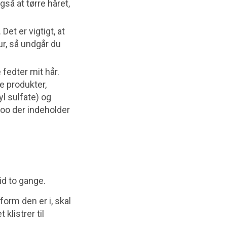
så at tørre håret,
Det er vigtigt, at
ur, så undgår du
fedter mit hår.
e produkter,
l sulfate) og
poo der indeholder
id to gange.
form den er i, skal
 klistrer til