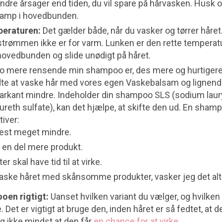
andre årsager end tiden, du vil spare på hårvasken. Husk og
svamp i hovedbunden.
eraturen:
Det gælder både, når du vasker og tørrer håret. 
tstrømmen ikke er for varm. Lunken er den rette temperat
hovedbunden og slide unødigt på håret.
o mere rensende min shampoo er, des mere og hurtigere 
dte at vaske hår med vores egen Vaskebalsam og lignend
markant mindre. Indeholder din shampoo SLS (sodium laury
reth sulfate), kan det hjælpe, at skifte den ud. En sham
iver:
est meget mindre.
 en del mere produkt.
r skal have tid til at virke.
vaske håret med skånsomme produkter, vasker jeg det alt
oen rigtigt:
Uanset hvilken variant du vælger, og hvilken 
 Det er vigtigt at bruge den, inden håret er så fedtet, at det
 ikke mindst at den får
en chance for at virke
.