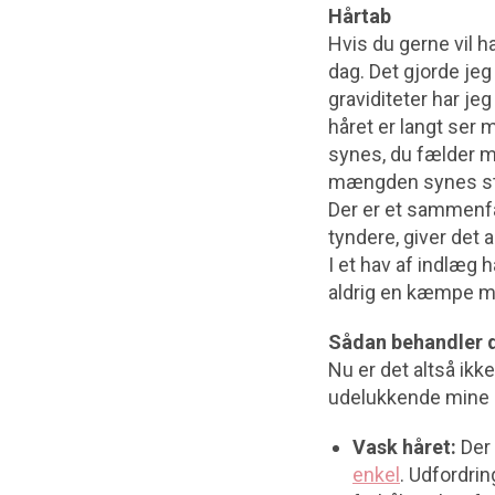
Hårtab
Hvis du gerne vil 
dag. Det gjorde jeg
graviditeter har je
håret er langt ser 
synes, du fælder me
mængden synes st
Der er et sammenfa
tyndere, giver det 
I et hav af indlæg 
aldrig en kæmpe ma
Sådan behandler d
Nu er det altså ikk
udelukkende mine e
Vask håret:
Der 
enkel
. Udfordrin