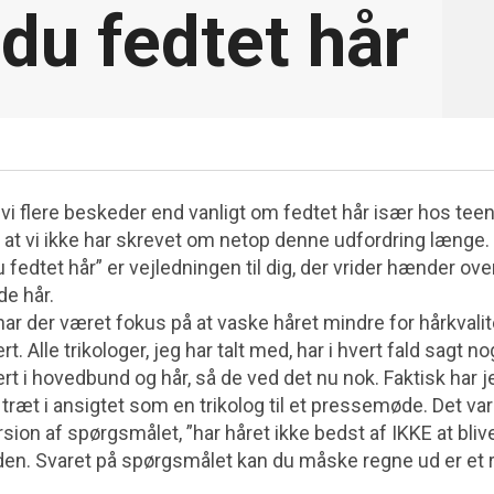
du fedtet hår
år vi flere beskeder end vanligt om fedtet hår især hos te
 at vi ikke har skrevet om netop denne udfordring længe. 
fedtet hår” er vejledningen til dig, der vrider hænder over 
e hår.
har der været fokus på at vaske håret mindre for hårkvali
t. Alle trikologer, jeg har talt med, har i hvert fald sagt n
ert i hovedbund og hår, så de ved det nu nok. Faktisk har je
ræt i ansigtet som en trikolog til et pressemøde. Det va
on af spørgsmålet, ”har håret ikke bedst af IKKE at blive
en. Svaret på spørgsmålet kan du måske regne ud er et