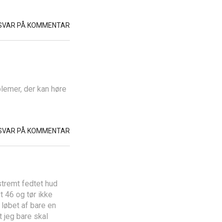
SVAR PÅ KOMMENTAR
lemer, der kan høre
SVAR PÅ KOMMENTAR
stremt fedtet hud
t 46 og tør ikke
 løbet af bare en
t jeg bare skal