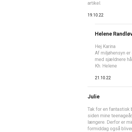
artikel.
19.10.22
Helene Randlø
Hej Karina
Af miljøhensyn er
med sjældnere hår
Kh. Helene
21.10.22
Julie
Tak for en fantastisk
siden mine teenageår,
længere. Derfor er mi
formiddag også bliver 