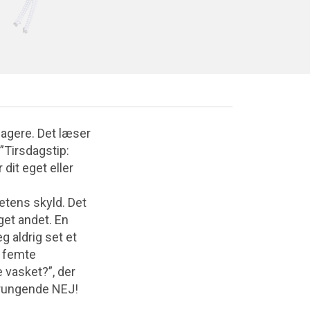
enagere. Det læser
”Tirsdagstip:
dit eget eller
tetens skyld. Det
oget andet. En
g aldrig set et
r femte
 vasket?”, der
 rungende NEJ!