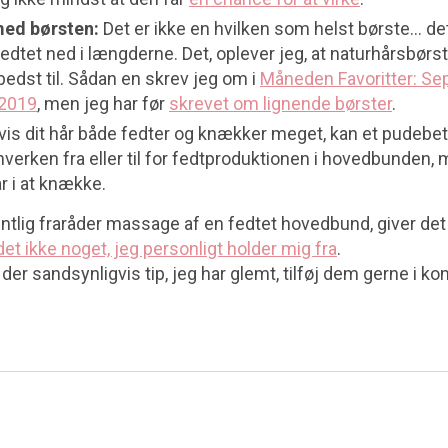
ed børsten:
Det er ikke en hvilken som helst børste… de
edtet ned i længderne. Det, oplever jeg, at naturhårsbør
edst til. Sådan en skrev jeg om i
Måneden Favoritter: S
 2019
, men jeg har før
skrevet om lignende børster
.
vis dit hår både fedter og knækker meget, kan et pudebet
hverken fra eller til for fedtproduktionen i hovedbunden,
r i at knække.
tlig fraråder massage af en fedtet hovedbund, giver de
det ikke noget, jeg personligt holder mig fra
.
er sandsynligvis tip, jeg har glemt, tilføj dem gerne i k