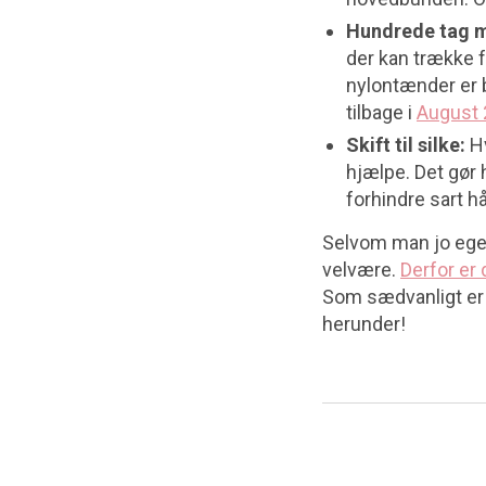
Hundrede tag m
der kan trække f
nylontænder er b
tilbage i
August
Skift til silke:
H
hjælpe. Det gør 
forhindre sart hå
Selvom man jo egen
velvære.
Derfor er 
Som sædvanligt er d
herunder!