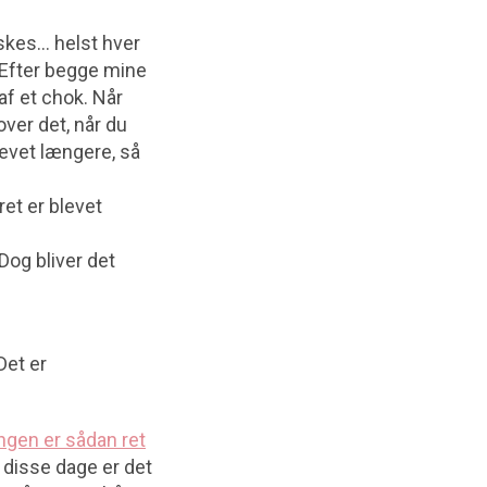
skes… helst hver
. Efter begge mine
af et chok. Når
over det, når du
levet længere, så
et er blevet
 Dog bliver det
Det er
ngen er sådan ret
I disse dage er det