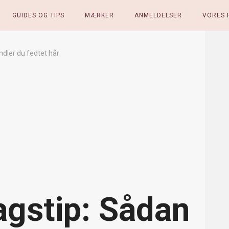
GUIDES OG TIPS
MÆRKER
ANMELDELSER
VORES 
dler du fedtet hår
agstip: Sådan