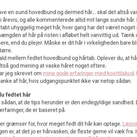
have en sund hovedbund og dermed hår… skal det altså va
 i årevis, og alle kommenterede altid mit lange sunde hår
g tabt uhyggelig meget hår, hver gang har det været noget 
mængden af hår på risten i afløbet helt vanvittig ud. Tænk 
re, end du plejer. Måske er dit hår i virkeligheden bare b
ørre.
ld mellem fedtet hovedbund og hårtab. Oplever du, at hår
altså god mening at vaske håret noget oftere.
har jeg skrevet om
mine gode erfaringer med kosttilskud
.
nke af hår, hvis udgangspunktet ikke var netop sådan.
u fedtet hår
e sådan, at de tips herunder er den endegyldige sandhed. 
rfaringer, de er baseret på.
er grænser for, hvor meget fedt dit hår kan optage.
Løsni
gen er, at det jo er hårvasken, de fleste gerne vil væk fra. 