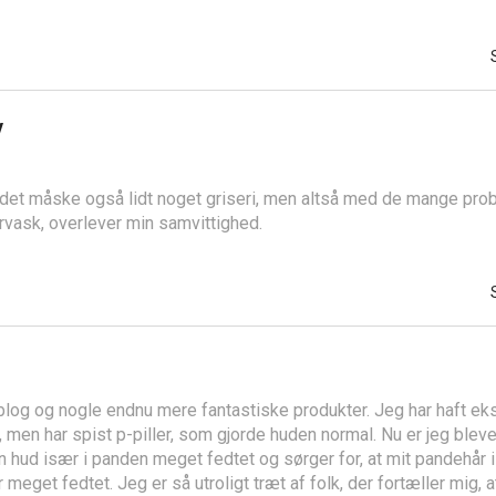
v
 det måske også lidt noget griseri, men altså med de mange prob
vask, overlever min samvittighed.
 blog og nogle endnu mere fantastiske produkter. Jeg har haft ek
 men har spist p-piller, som gjorde huden normal. Nu er jeg bleve
n hud især i panden meget fedtet og sørger for, at mit pandehår i
meget fedtet. Jeg er så utroligt træt af folk, der fortæller mig, a