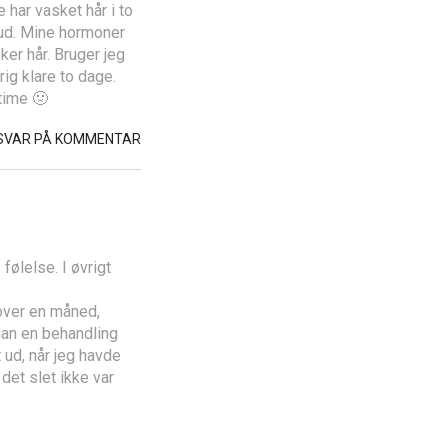
e har vasket hår i to
t ud. Mine hormoner
ker hår. Bruger jeg
ig klare to dage.
time 🤢
SVAR PÅ KOMMENTAR
følelse. I øvrigt
 over en måned,
dan en behandling
 ud, når jeg havde
det slet ikke var