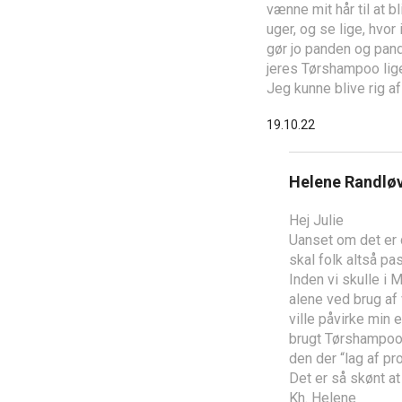
vænne mit hår til at b
uger, og se lige, hvo
gør jo panden og pande
jeres Tørshampoo lige
Jeg kunne blive rig 
19.10.22
Helene Randlø
Hej Julie
Uanset om det er de
skal folk altså pa
Inden vi skulle i 
alene ved brug af
ville påvirke min 
brugt Tørshampoo,
den der “lag af pro
Det er så skønt a
Kh. Helene