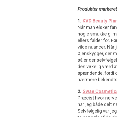
Produkter markere
1.
KVD Beauty Pla
Når man elsker farv
nogle smukke glimme
ellers falder for. 
vilde nuancer. Når 
øjenskygger, der mi
så er der selvfølge
den virkelig værd a
spændende, fordi de
nærmere bekendtska
2.
Swae Cosmetics
Præcist hvor nervep
har jeg både delt n
Selvfølgelig var je