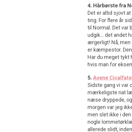
4. Hårbørste fra 
Det er altid sjovt a
ting. For flere år s
til Normal. Det var
udgik… det andet ha
ærgerligt! Nå, men 
er kæmpestor. Den 
Har du meget tykt h
hvis man for eksemp
5.
Avene Cicalfate
Sidste gang vi var
mærkeligste nat læn
næse dryppede, og s
morgen var jeg ikke
men slet ikke i den
nogle lommetørklæd
allerede slidt, in