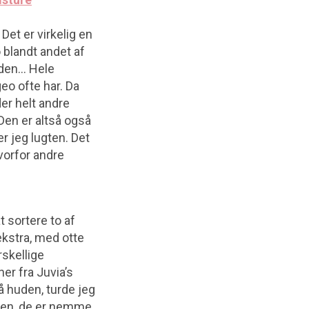
Det er virkelig en
o blandt andet af
anden… Hele
eo ofte har. Da
er helt andre
Den er altså også
r jeg lugten. Det
vorfor andre
t sortere to af
 ekstra, med otte
skellige
er fra Juvia’s
å huden, turde jeg
uden, de er nemme