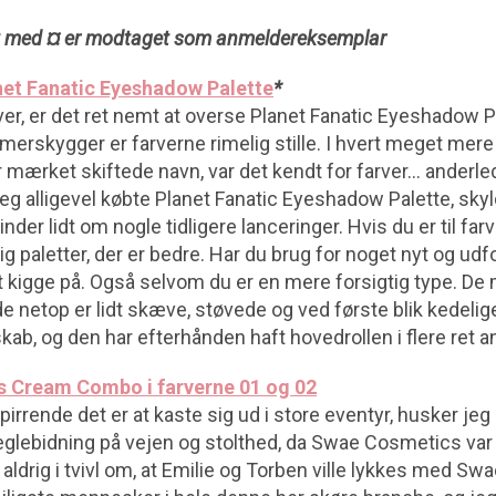
t med ¤ er modtaget som anmeldereksemplar
net Fanatic Eyeshadow Palette
*
er, er det ret nemt at overse Planet Fanatic Eyeshadow Pa
rskygger er farverne rimelig stille. I hvert meget mere s
Før mærket skiftede navn, var det kendt for farver… anderl
jeg alligevel købte Planet Fanatic Eyeshadow Palette, sky
nder lidt om nogle tidligere lanceringer. Hvis du er til far
lig paletter, der er bedre. Har du brug for noget nyt og udf
t kigge på. Også selvom du er en mere forsigtig type. De
 netop er lidt skæve, støvede og ved første blik kedelig
b, og den har efterhånden haft hovedrollen i flere ret a
 Cream Combo i farverne 01 og 02
irrende det er at kaste sig ud i store eventyr, husker jeg 
eglebidning på vejen og stolthed, da Swae Cosmetics var e
g aldrig i tvivl om, at Emilie og Torben ville lykkes med S