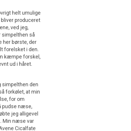
 øvrigt helt umulige
r bliver produceret
ene, ved jeg,
er simpelthen så
 her børste, der
 forelsket i den.
 en kæmpe forskel,
vnt ud i håret.
eg simpelthen den
å forkølet, at min
lse, for om
gså pudse næse,
øbte jeg alligevel
s. Min næse var
 Avene Cicalfate