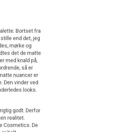
lette. Bortset fra
tille end det, jeg
edes, mørke og
ldtes det de matte
ver med knald på,
ordrende, så er
 matte nuancer er
e. Den vinder ved
nderledes looks.
rigtig godt. Derfor
n realitet.
wae Cosmetics. De