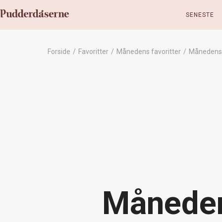
SENESTE
Forside
/
Favoritter
/
Månedens favoritter
/
Månedens 
Måneden