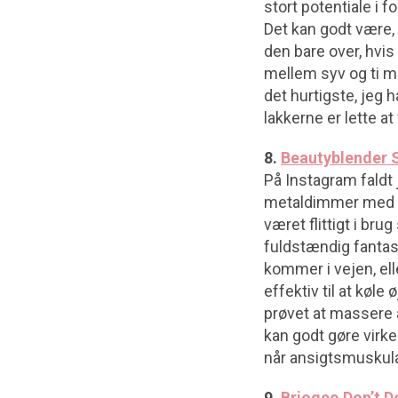
stort potentiale i f
Det kan godt være,
den bare over, hvis
mellem syv og ti mi
det hurtigste, jeg 
lakkerne er lette at
8.
Beautyblender 
På Instagram faldt
metaldimmer med k
været flittigt i br
fuldstændig fantas
kommer i vejen, ell
effektiv til at køl
prøvet at massere a
kan godt gøre virke
når ansigtsmuskula
9.
Briogeo Don’t D