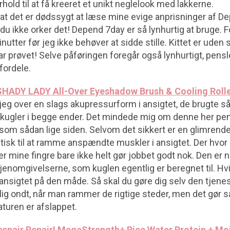
orhold til at få kreeret et unikt neglelook med lakkerne.
 at det er dødssygt at læse mine evige anprisninger af D
 du ikke orker det! Depend 7day er så lynhurtig at bruge. F
nutter før jeg ikke behøver at sidde stille. Kittet er ude
har prøvet! Selve påføringen foregår også lynhurtigt, pens
 fordele.
SHADY LADY All-Over Eyeshadow Brush & Cooling Roll
 jeg over en slags akupressurform i ansigtet, de brugte s
ugler i begge ender. Det mindede mig om denne her pens
ug som sådan lige siden. Selvom det sikkert er en glimrend
tisk til at ramme anspændte muskler i ansigtet. Der hvor
er mine fingre bare ikke helt gør jobbet godt nok. Den er 
e øjenomgivelserne, som kuglen egentlig er beregnet til. Hv
nsigtet på den måde. Så skal du gøre dig selv den tjenes
lig ondt, når man rammer de rigtige steder, men det gør så
turen er afslappet.
espair Repair! MegaStrength+ Rice Water Protein + Mo