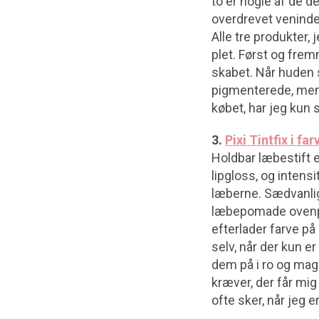
to er nogle af de d
overdrevet veninde
Alle tre produkter
plet. Først og frem
skabet. Når huden s
pigmenterede, men 
købet, har jeg kun 
3.
Pixi Tintfix i f
Holdbar læbestift er
lipgloss, og intens
læberne. Sædvanligv
læbepomade ovenpå. 
efterlader farve på 
selv, når der kun e
dem på i ro og mag…
kræver, der får mig 
ofte sker, når jeg e