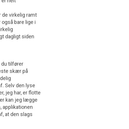
 er helt
 de virkelig ramt
også bare lige i
rkelig
t dagligt siden
du tilfører
neste skær på
ndelig
f. Selv den lyse
, jeg har, er flotte
nter kan jeg lægge
, applikationen
af, at den slags