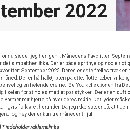
tember 2022
, for nu sidder jeg her igen… Månedens Favoritter: Septem
tter det simpelthen ikke. Der er både spritnye og nogle rigt
voritter: September 2022. Deres eneste fælles træk er, a
åned. Der er hårhalløj, pæn palette, flotte læber, virkelig
ensel og en helende creme. Be You kollektionen fra Depe
 i selen for at nøjes med et par stykker. Der er en duft o
e varmer mit hjerte på hver deres måde. Det lyder måske 
urligvis forklaret herunder. Da jeg ikke satser på, at tiden
igen… og hey der er kun tre måneder til jul.
 * indeholder reklamelinks