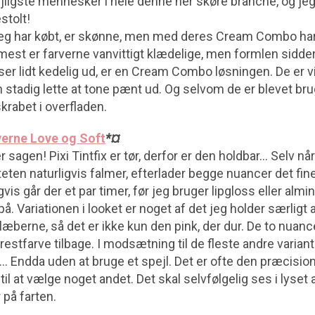
ejligste mennesker i hele denne her skøre branche, og jeg
stolt!
, jeg har købt, er skønne, men med deres Cream Combo har
mest er farverne vanvittigt klædelige, men formlen sidder 
er lidt kedelig ud, er en Cream Combo løsningen. De er vi
stadig lette at tone pænt ud. Og selvom de er blevet brug
skrabet i overfladen.
arverne Love og Soft
*¤
 sagen! Pixi Tintfix er tør, derfor er den holdbar… Selv når 
iteten naturligvis falmer, efterlader begge nuancer det fi
is går der et par timer, før jeg bruger lipgloss eller almi
Variationen i looket er noget af det jeg holder særligt a
læberne, så det er ikke kun den pink, der dur. De to nuancer
r restfarve tilbage. I modsætning til de fleste andre varia
 Endda uden at bruge et spejl. Det er ofte den præcision
til at vælge noget andet. Det skal selvfølgelig ses i lyset 
r på farten.