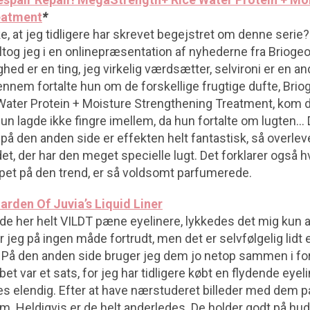
eatment
*
 at jeg tidligere har skrevet begejstret om denne serie? 
deltog jeg i en onlinepræsentation af nyhederne fra Brioge
ghed er en ting, jeg virkelig værdsætter, selvironi er en 
nem fortalte hun om de forskellige frugtige dufte, Briog
 Water Protein + Moisture Strengthening Treatment, kom d
un lagde ikke fingre imellem, da hun fortalte om lugten… 
å den anden side er effekten helt fantastisk, så overleve
et, der har den meget specielle lugt. Det forklarer også h
pet på den trend, er så voldsomt parfumerede.
arden Of Juvia’s Liquid Liner
le de her helt VILDT pæne eyelinere, lykkedes det mig kun a
ar jeg på ingen måde fortrudt, men det er selvfølgelig lidt
… På den anden side bruger jeg dem jo netop sammen i for
t var et sats, for jeg har tidligere købt en flydende eyelin
les elendig. Efter at have nærstuderet billeder med dem p
dem. Heldigvis er de helt anderledes. De holder godt på h