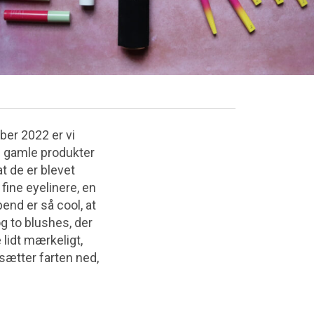
ber 2022 er vi
ig gamle produkter
t de er blevet
 fine eyelinere, en
nd er så cool, at
g to blushes, der
lidt mærkeligt,
 sætter farten ned,