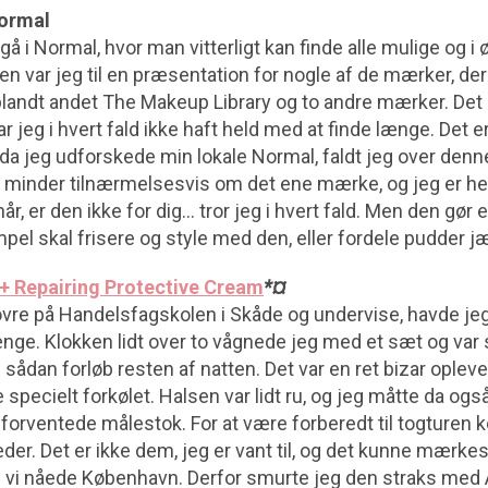
Normal
t gå i Normal, hvor man vitterligt kan finde alle mulige og i
iden var jeg til en præsentation for nogle af de mærker, de
 blandt andet The Makeup Library og to andre mærker. Det 
r jeg i hvert fald ikke haft held med at finde længe. Det 
da jeg udforskede min lokale Normal, faldt jeg over denne
minder tilnærmelsesvis om det ene mærke, og jeg er helt
år, er den ikke for dig… tror jeg i hvert fald. Men den gør
el skal frisere og style med den, eller fordele pudder jæ
+ Repairing Protective Cream
*¤
 ovre på Handelsfagskolen i Skåde og undervise, havde j
ge. Klokken lidt over to vågnede jeg med et sæt og var s
ådan forløb resten af natten. Det var en ret bizar opleve
 specielt forkølet. Halsen var lidt ru, og jeg måtte da o
 forventede målestok. For at være forberedt til togturen k
er. Det er ikke dem, jeg er vant til, og det kunne mærke
den vi nåede København. Derfor smurte jeg den straks med