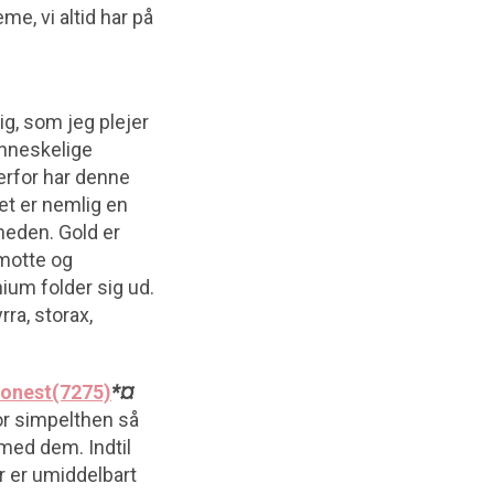
me, vi altid har på
ig, som jeg plejer
nneskelige
derfor har denne
et er nemlig en
heden. Gold er
motte og
nium folder sig ud.
ra, storax,
onest(7275)
*¤
r simpelthen så
t med dem. Indtil
er er umiddelbart