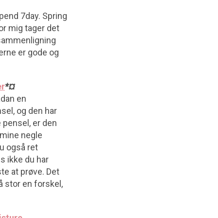
epend 7day. Spring
or mig tager det
n sammenligning
lerne er gode og
er
*¤
ådan en
el, og den har
e pensel, er den
 mine negle
nu også ret
is ikke du har
te at prøve. Det
 stor en forskel,
isture