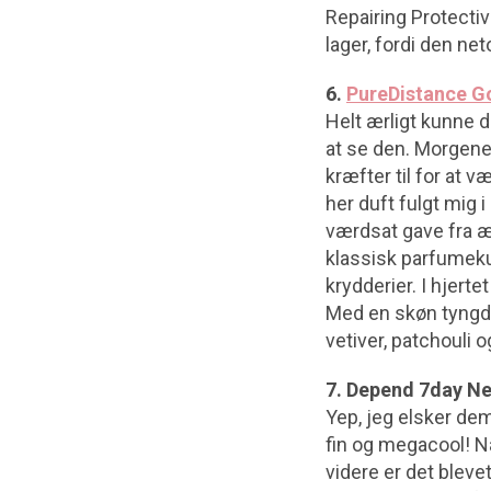
Repairing Protectiv
lager, fordi den net
6.
PureDistance Go
Helt ærligt kunne d
at se den. Morgen
kræfter til for at 
her duft fulgt mig 
værdsat gave fra æ
klassisk parfumeku
krydderier. I hjert
Med en skøn tyngde 
vetiver, patchouli 
7. Depend 7day Ne
Yep, jeg elsker de
fin og megacool! Når
videre er det blevet