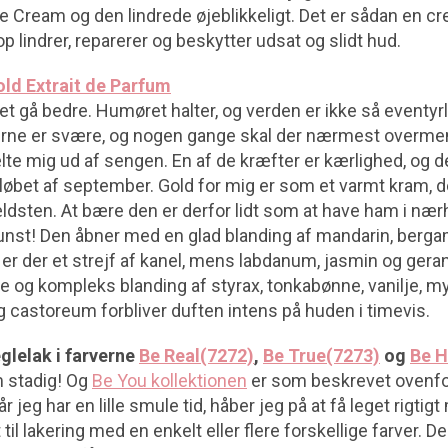
e Cream og den lindrede øjeblikkeligt. Det er sådan en cre
op lindrer, reparerer og beskytter udsat og slidt hud.
ld Extrait de Parfum
et gå bedre. Humøret halter, og verden er ikke så eventyrl
erne er svære, og nogen gange skal der nærmest overme
vælte mig ud af sengen. En af de kræfter er kærlighed, og 
i løbet af september. Gold for mig er som et varmt kram, d
ldsten. At bære den er derfor lidt som at have ham i nær
nst! Den åbner med en glad blanding af mandarin, berga
et er der et strejf af kanel, mens labdanum, jasmin og gera
og kompleks blanding af styrax, tonkabønne, vanilje, myr
og castoreum forbliver duften intens på huden i timevis.
glelak i farverne
Be Real(7272)
,
Be True(7273)
og
Be H
m stadig! Og
Be You kollektionen
er som beskrevet ovenfo
 jeg har en lille smule tid, håber jeg på at få leget rigtig
 til lakering med en enkelt eller flere forskellige farver. D