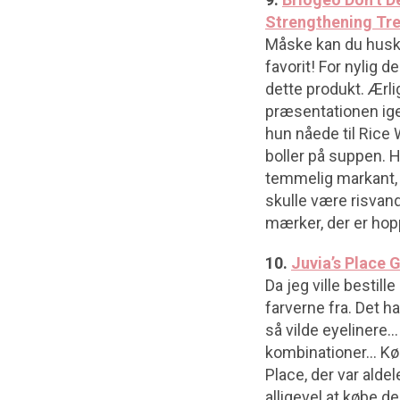
Strengthening Tr
Måske kan du huske,
favorit! For nylig 
dette produkt. Ærli
præsentationen igen
hun nåede til Rice
boller på suppen. H
temmelig markant, p
skulle være risvand
mærker, der er hop
10.
Juvia’s Place G
Da jeg ville bestil
farverne fra. Det h
så vilde eyelinere
kombinationer… Købe
Place, der var alde
alligevel at købe 