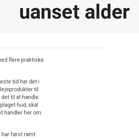
uanset alder
med flere praktiske
te tid har det i
ejeprodukter til
et til at handle
plaget hud, skal
et handler her om
har først ramt