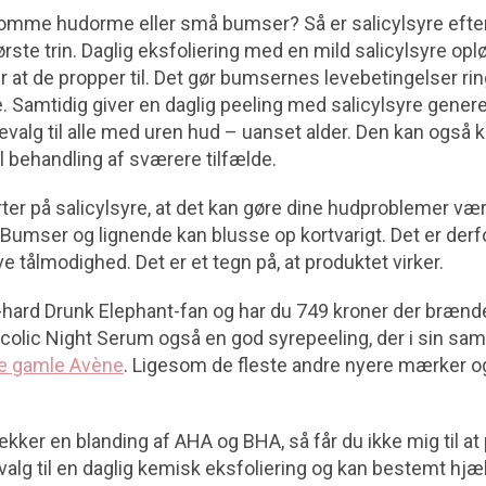
komme hudorme eller små bumser? Så er salicylsyre eft
rste trin. Daglig eksfoliering med en mild salicylsyre opl
r at de propper til. Det gør bumsernes levebetingelser ri
 Samtidig giver en daglig peeling med salicylsyre gener
stevalg til alle med uren hud – uanset alder. Den kan ogs
l behandling af sværere tilfælde.
ter på salicylsyre, at det kan gøre dine hudproblemer værre
Bumser og lignende kan blusse op kortvarigt. Det er derfor
 tålmodighed. Det er et tegn på, at produktet virker.
e-hard Drunk Elephant-fan og har du 749 kroner der brænd
colic Night Serum også en god syrepeeling, der i sin 
e gamle Avène
. Ligesom de fleste andre nyere mærker o
kker en blanding af AHA og BHA, så får du ikke mig til at 
 valg til en daglig kemisk eksfoliering og kan bestemt hjælp