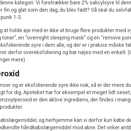
enne kategori. Vi foretrækker bare 2% salicylsyre til den
er fin og glat som den dag, du blev født? Så skal du selvføl
punk 1-3.
ng at holde øje med er ikke at bruge flere produkter med s
g toner”, en “overnight sleeping mask” og en “remove por
ksfolierende syre i dem alle, og der er i praksis måske 
erer derfor overeksfoliering og bør nøjes med en enkelt. 
inger mere)
roxid
ser og er eksfolierende syre ikke nok, så er der mere du
gtigt for dig. Apoteket har for eksempel et meget lidt sexet
enzoylperoxid er den aktive ingrediens, der findes i man
produkter.
dkøbslægemiddel, og herhjemme kan vi derfor kun købe de
godkendte håndkøbslægemiddel mod akne. Det virker antiba