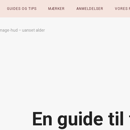
GUIDES OG TIPS
MÆRKER
ANMELDELSER
VORES 
eenage-hud – uanset alder
En guide ti