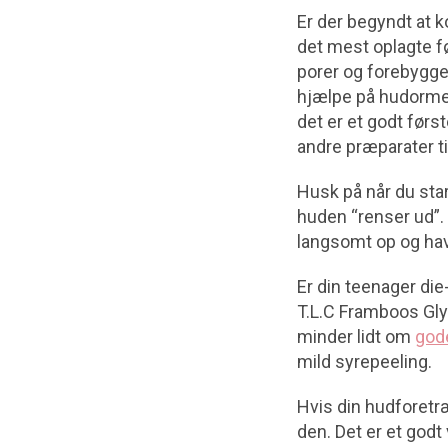
Er der begyndt at 
det mest oplagte fø
porer og forebygge
hjælpe på hudorme.
det er et godt før
andre præparater ti
Husk på når du star
huden “renser ud”. 
langsomt op og have
Er din teenager di
T.L.C Framboos Gly
minder lidt om
god
mild syrepeeling.
Hvis din hudforetræ
den. Det er et godt