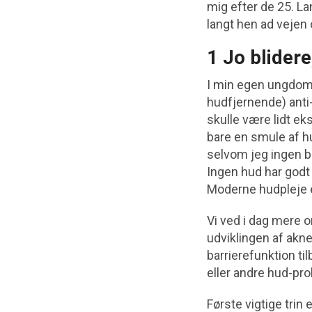
mig efter de 25. L
langt hen ad vejen
1 Jo blidere
I min egen ungdom 
hudfjernende) anti-
skulle være lidt ek
bare en smule af hu
selvom jeg ingen b
Ingen hud har godt
Moderne hudpleje er
Vi ved i dag mere o
udviklingen af akn
barrierefunktion til
eller andre hud-pr
Første vigtige trin