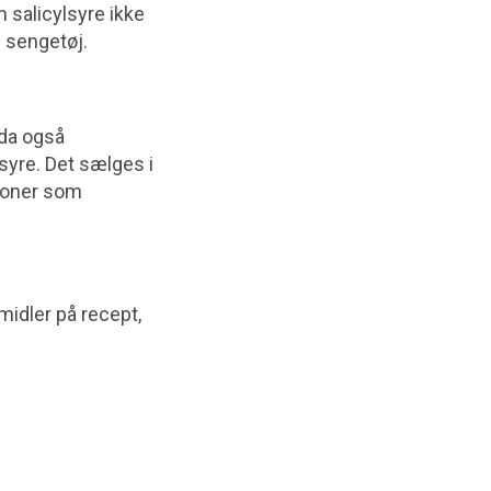
n salicylsyre ikke
g sengetøj.
dda også
syre. Det sælges i
tioner som
midler på recept,