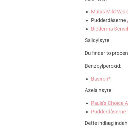
Matas Mild Vask
Pudderdåserne
Bioderma Sensi
Salicylsyre:
Du finder to procen
Benzoylperoxid:
Basiron*
Azelainsyre:
Paula’s Choice 
Pudderdåserne 
Dette indlæg indehol