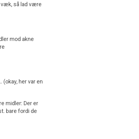
 væk, så lad være
idler mod akne
re
 (okay, her var en
re midler: Der er
. bare fordi de