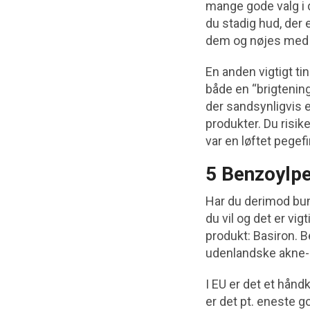
mange gode valg i d
du stadig hud, der 
dem og nøjes med 
En anden vigtigt ti
både en “brigtenin
der sandsynligvis e
produkter. Du risik
var en løftet pegef
5 Benzoylpe
Har du derimod bum
du vil og det er vi
produkt: Basiron. B
udenlandske akne-
I EU er det et hån
er det pt. eneste 