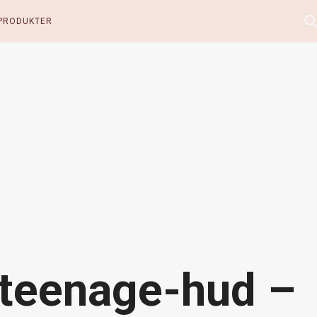
PRODUKTER
l teenage-hud –