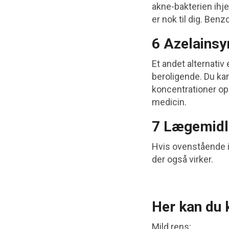
akne-bakterien ihje
er nok til dig. Ben
6 Azelainsy
Et andet alternativ
beroligende. Du kan
koncentrationer op 
medicin.
7 Lægemidl
Hvis ovenstående ik
der også virker.
Her kan du 
Mild rens: