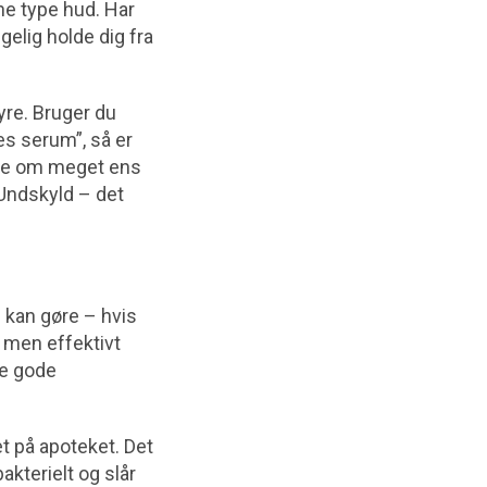
ne type hud. Har
gelig holde dig fra
yre. Bruger du
es serum”, så er
tale om meget ens
(Undskyld – det
 kan gøre – hvis
, men effektivt
ge gode
t på apoteket. Det
kterielt og slår