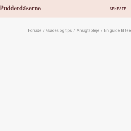
SENESTE
Forside
/
Guides og tips
/
Ansigtspleje
/
En guide til t