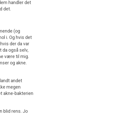
 dem handler det
d det.
mmende (og
l i. Og hvis det
hvis der da var
t da også selv,
e være til mig.
mser og akne.
blandt andet
 ikke megen
det akne-bakterien
 blid rens. Jo