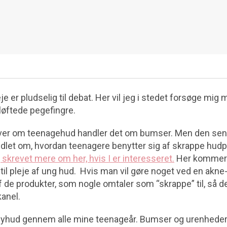
 er pludselig til debat. Her vil jeg i stedet forsøge mig 
 løftede pegefingre.
river om teenagehud handler det om bumser. Men den senes
let om, hvordan teenagere benytter sig af skrappe hudpl
 skrevet mere om her, hvis I er interesseret.
Her kommer d
il pleje af ung hud. Hvis man vil gøre noget ved en akne-
f de produkter, som nogle omtaler som “skrappe” til, så d
kanel.
yhud gennem alle mine teenageår. Bumser og urenheder 