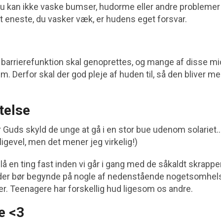
 Du kan ikke vaske bumser, hudorme eller andre problemer
t eneste, du vasker væk, er hudens eget forsvar.
barrierefunktion skal genoprettes, og mange af disse m
em. Derfor skal der god pleje af huden til, så den bliver me
telse
 Guds skyld de unge at gå i en stor bue udenom solariet….
ligevel, men det mener jeg virkelig!)
slå en ting fast inden vi går i gang med de såkaldt skrappe
er bør begynde på nogle af nedenstående nogetsomhelst
er. Teenagere har forskellig hud ligesom os andre.
e <3