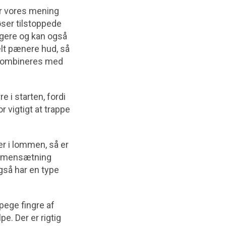
er vores mening
øser tilstoppede
ngere og kan også
elt pænere hud, så
å kombineres med
 i starten, fordi
 vigtigt at trappe
er i lommen, så er
sammensætning
gså har en type
pege fingre af
e. Der er rigtig