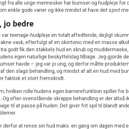
angt fra alle unge mennesker har bumser og hudpleje for
 om enkle gode vaner og ikke mindst at have det sjovt me
, jo bedre
var teenage-hudpleje en totalt affedtende, dejligt sku
akne vask, efterfulgt af en skintonic med en masse alkoho
stra godt fik den stakkels hud en skrub og muddermaske, 
dens egen naturlige beskyttelslag tilbage. Jeg gjorde de
umser havde – jeg var jo ung, og derfor måtte produktern
 af den slags behandling, og mindst af alt en hud med bu
 faktisk et stort fremskridt.
m, hvilken rolle hudens egen barrierefunktion spiller for 
e. Og efter ovenstående skrappe behandling er der altså
bage til at passe på huden. Det giver frit spil til blandt an
oblemer.
 er derfor at rense sin hud maks. en gang om dagen med en