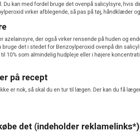
l. Du kan med fordel bruge det ovenpå salicylsyre, hvis di
zoylperoxid virker afblegende, så pas på tøj, håndklæder o
re
 er azelainsyre, der også virker rensende på huden og en
 bruge det i stedet for Benzoylperoxid ovenpå din salicyl
til 10% som almindelig hudpleje eller i højere koncentra
er på recept
ke er nok, så skal du en tur til lægen. Der kan du få læge
købe det (indeholder reklamelinks*)