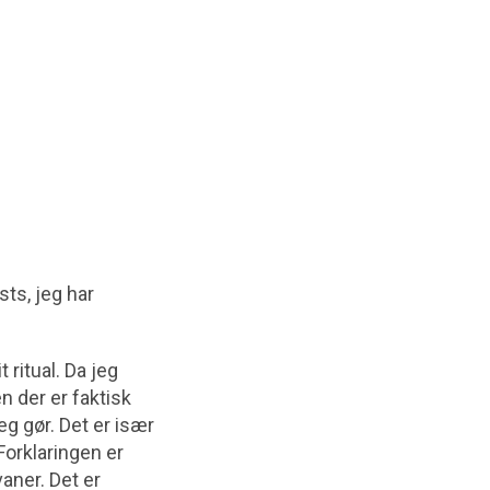
sts, jeg har
 ritual. Da jeg
n der er faktisk
eg gør. Det er især
Forklaringen er
vaner. Det er