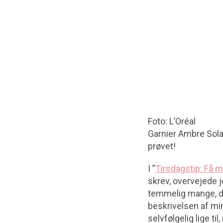
Foto: L’Oréal
Garnier Ambre Solai
prøvet!
I ”
Tirsdagstip: Få m
skrev, overvejede j
temmelig mange, der
beskrivelsen af min
selvfølgelig lige t