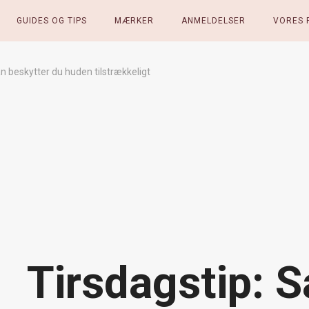
GUIDES OG TIPS
MÆRKER
ANMELDELSER
VORES 
n beskytter du huden tilstrækkeligt
Tirsdagstip: 