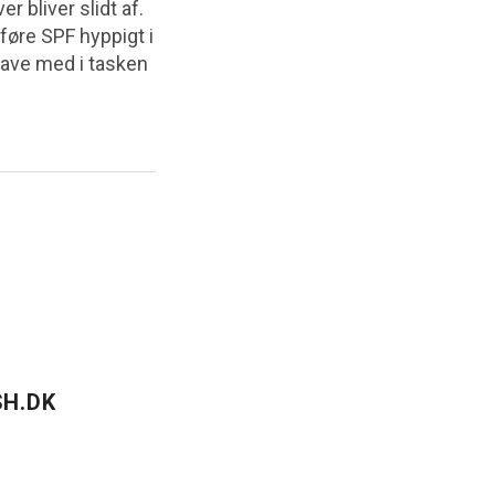
r bliver slidt af.
påføre SPF hyppigt i
 have med i tasken
H.DK