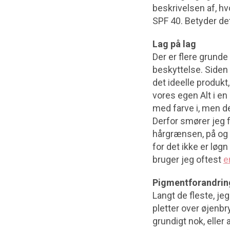
beskrivelsen af, hv
SPF 40. Betyder de
Lag på lag
Der er flere grunde t
beskyttelse. Siden
det ideelle produkt,
vores egen Alt i en
med farve i, men d
Derfor smører jeg 
hårgrænsen, på og 
for det ikke er løg
bruger jeg oftest
e
Pigmentforandrin
Langt de fleste, je
pletter over øjenbr
grundigt nok, eller 