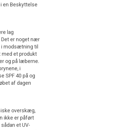
 i en Beskyttelse
ere lag
. Det er noget nær
t i modsætning til
lt med et produkt
er og på læberne.
rynene, i
se SPF 40 på og
løbet af dagen
ssiske overskæg,
n ikke er påført
d sådan et UV-