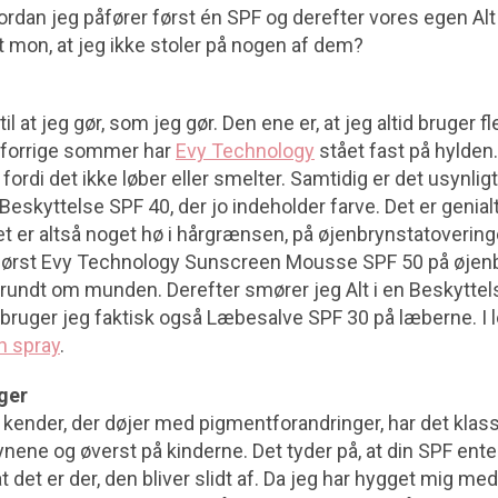
ordan jeg påfører først én SPF og derefter vores egen Alt
t mon, at jeg ikke stoler på nogen af dem?
il at jeg gør, som jeg gør. Den ene er, at jeg altid bruger fl
 forrige sommer har
Evy Technology
stået fast på hylden
 fordi det ikke løber eller smelter. Samtidig er det usynlig
 Beskyttelse SPF 40, der jo indeholder farve. Det er genia
et er altså noget hø i hårgrænsen, på øjenbrynstatovering
først Evy Technology Sunscreen Mousse SPF 50 på øjenb
rundt om munden. Derefter smører jeg Alt i en Beskyttel
n bruger jeg faktisk også Læbesalve SPF 30 på læberne. I 
n spray
.
ger
g kender, der døjer med pigmentforandringer, har det kla
ynene og øverst på kinderne. Det tyder på, at din SPF ente
at det er der, den bliver slidt af. Da jeg har hygget mig me