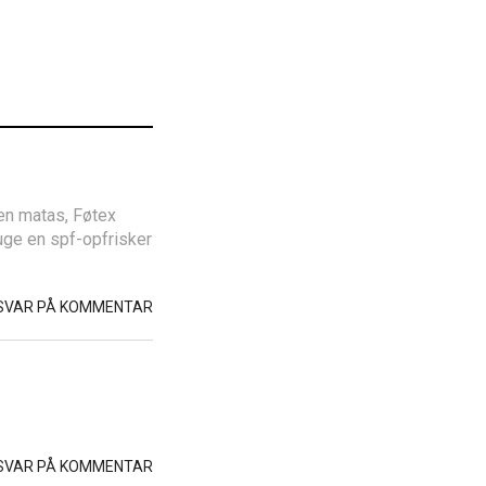
ken matas, Føtex
ruge en spf-opfrisker
SVAR PÅ KOMMENTAR
SVAR PÅ KOMMENTAR