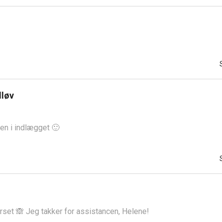
dløv
 den i indlægget 🙂
rset 🙈 Jeg takker for assistancen, Helene!