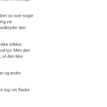
dret os over nogle
ing var
 nedbryder den
ikke stikker
od lys. Men den
 vil den ikke
ter og andre
e sig i en flaske