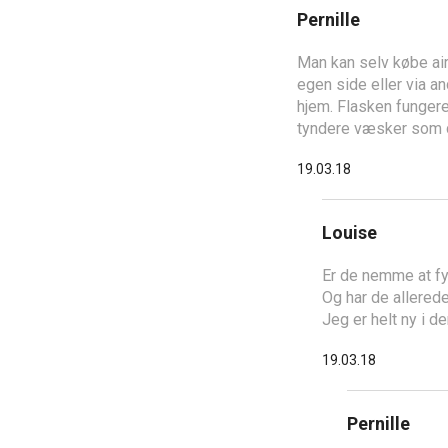
Pernille
Man kan selv købe air
egen side eller via an
hjem. Flasken fungere
tyndere væsker som d
19.03.18
Louise
Er de nemme at fy
Og har de allered
Jeg er helt ny i d
19.03.18
Pernille