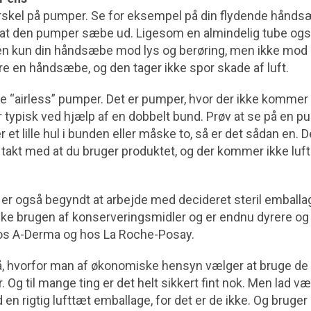
orskel på pumper. Se for eksempel på din flydende hånd
, at den pumper sæbe ud. Ligesom en almindelig tube også
en kun din håndsæbe mod lys og berøring, men ikke mod l
bare en håndsæbe, og den tager ikke spor skade af luft.
te “airless” pumper. Det er pumper, hvor der ikke kommer l
r typisk ved hjælp af en dobbelt bund. Prøv at se på en 
r et lille hul i bunden eller måske to, så er det sådan en.
i takt med at du bruger produktet, og der kommer ikke luft 
er også begyndt at arbejde med decideret steril emballag
ke brugen af konserveringsmidler og er endnu dyrere og
os A-Derma og hos La Roche-Posay.
å, hvorfor man af økonomiske hensyn vælger at bruge de
. Og til mange ting er det helt sikkert fint nok. Men lad v
n rigtig lufttæt emballage, for det er de ikke. Og bruge