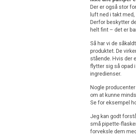
Der er også stor f
luft ned i takt med
Derfor beskytter d
helt fint – det er 
Så har vi de såkald
produktet. De virke
stående. Hvis der e
flytter sig så opad 
ingredienser.
Nogle producenter 
om at kunne minds
Se for eksempel h
Jeg kan godt forst
små pipette-flasker
forveksle dem med e