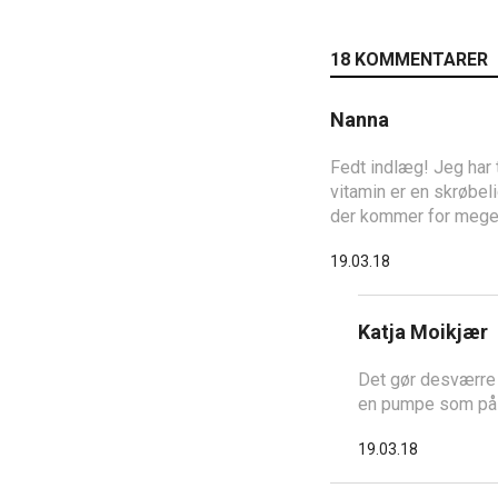
18 KOMMENTARER
Nanna
Fedt indlæg! Jeg har t
vitamin er en skrøbel
der kommer for meget 
19.03.18
Katja Moikjær
Det gør desværre i
en pumpe som på d
19.03.18