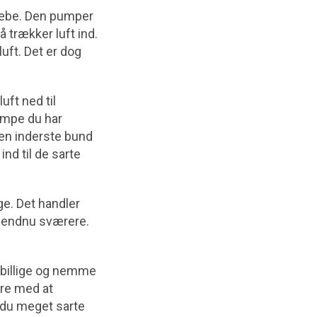
sæbe. Den pumper
 trækker luft ind.
uft. Det er dog
uft ned til
pumpe du har
 Den inderste bund
ind til de sarte
e. Det handler
 endnu sværere.
 billige og nemme
ære med at
r du meget sarte