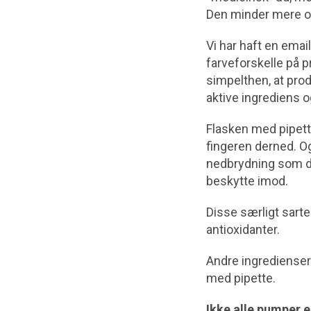
Den minder mere o
Vi har haft en emai
farveforskelle på p
simpelthen, at prod
aktive ingrediens 
Flasken med pipette
fingeren derned. 
nedbrydning som der
beskytte imod.
Disse særligt sarte
antioxidanter.
Andre ingredienser i
med pipette.
Ikke alle pumper e