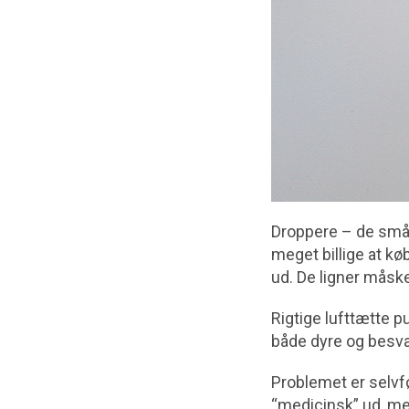
Droppere – de små 
meget billige at k
ud. De ligner måsk
Rigtige lufttætte p
både dyre og besvær
Problemet er selvfø
“medicinsk” ud, me