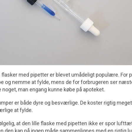
flasker med pipetter er blevet umådeligt populære. For 
øbe og nemme at fylde, mens de for forbrugeren ser næs
e noget, man engang kunne købe på apoteket.
umper er både dyre og besværlige. De koster rigtig meget 
lige at fylde.
lgelig, at den lille flaske med pipetten ikke er spor lufttæ
n den kan på ingen måde sammenlignes med en rigtig lu