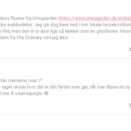
less flasker fra Urtegaarden (
https://www.urtegaarden.dk/embal
dre webbutikker. Jeg gik dog bare ned i min lokale helsekostbutik
r fint, men den er jo ikke lige så lækker som en glasflaske. Hvo
em fra The Ordinary ved jeg ikke.
lde cremerne over i?
e taget skade hvis det er det første man gør, når man åbner en n
en her A-vitaminjungle. 🙈