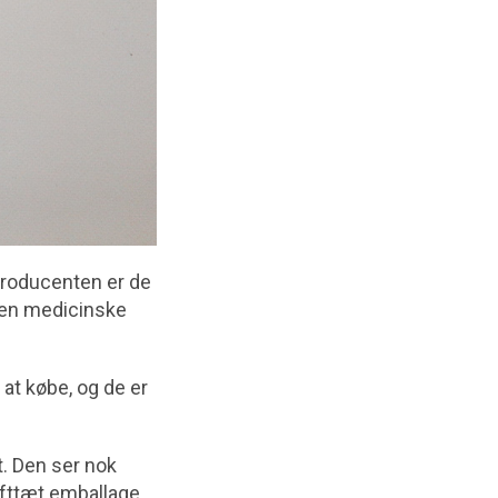
producenten er de
ten medicinske
at købe, og de er
t. Den ser nok
fttæt emballage.