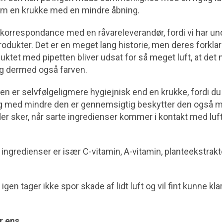
m en krukke med en mindre åbning.
lkorrespondance med en råvareleverandør, fordi vi har un
rodukter. Det er en meget lang historie, men deres forklar
uktet med pipetten bliver udsat for så meget luft, at det
og dermed også farven.
n er selvfølgeligmere hygiejnisk end en krukke, fordi du 
Og med mindre den er gennemsigtig beskytter den også m
 sker, når sarte ingredienser kommer i kontakt med luft,
 ingredienser er især C-vitamin, A-vitamin, planteekstrak
gen tager ikke spor skade af lidt luft og vil fint kunne klar
r ens