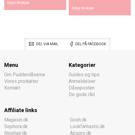
Katja Moikjær
Katja Moikjær
DEL VIA MAIL
DEL PÅ FACEBOOK
Menu
Kategorier
Om Pudderdåserne
Guides og tips
Vores produkter
Anmeldelser
Kontakt
Dåseposten
De gode råd
Affiliate links
Magasin.dk
Gosh.dk
Sephora.dk
Lookfantastic.dk
Nicehair.dk
Apopro.dk