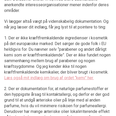
anerkendte interesseorganisationer mener indenfor deres
områder.
Vi lægger altså vægt på videnskabelig dokumentation. Og
når jeg læser dit indlæg, får jeg lyst til at pointere to ting:
1. Der er ikke kræftfremkaldende ingredienser i kosmetik
på det europæiske marked. Det sørger de gode folk i EU
heldigvis for. Du nævner selv “parabener og andet dårligt
kemi som er kræftfremkaldende”. Der er ikke fundet nogen
sammenhæng mellem brug af parabener og nogen
kræftsygdomme. Og jeg kender ikke til nogen
kræftfremkaldende kemikalier, der bliver brugt i kosmetik.
Læs også mit indlæg om brug af ordet “kemi” her.
2. Der er dokumentation for, at naturlige parfumestoffer er
den hyppigste årsag til kontaktallergi, og derfor er der god
grund til at undgå æteriske olier på linje med al anden
parfume, hvis du vil minimere risikoen for parfumeallergi.
Derudover har mange æteriske olier lokalirriterende effekt