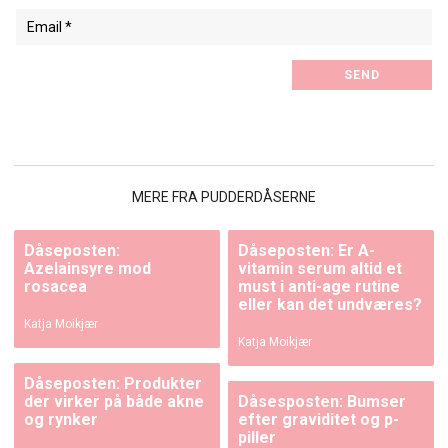
MERE FRA PUDDERDÅSERNE
Dåseposten:
Dåseposten: Er A-
Azelainsyre mod
vitamin serum altid et
rosacea
must i anti-age rutine
eller kan det undværes?
Katja Moikjær
Katja Moikjær
Dåseposten: Produkter
der virker på både akne
Dåsesposten: Bumser
og rynker
efter graviditet og p-
piller