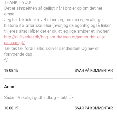
THANK – YOU!!
Det er simpelthen så dejligt, når I brøler op om det her
emne!
Jeg har faktisk skrevet et indlæg om min egen allergi-
historie ifb. æteriske olier (hvor jeg da egentlig også linker
til jeres site) Håber det er ok, at jeg lige smider et link her:
http://duftverket.dk/bag-om-duftverket/jamen-det-er-jo-
natuuurligt/
Tak tak tak fordi I altid skriver sandheden! Og hav en
forrygende dag
🙂
18.08.15
SVAR PÅ KOMMENTAR
Anne
Sådan! Virkeligt godt indlæg – tak! 🙂
18.08.15
SVAR PÅ KOMMENTAR