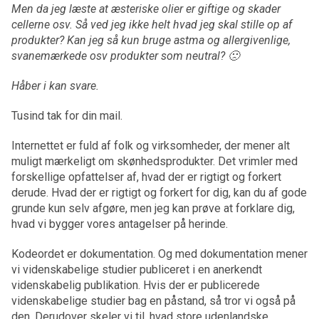
Men da jeg læste at æsteriske olier er giftige og skader
cellerne osv. Så ved jeg ikke helt hvad jeg skal stille op af
produkter? Kan jeg så kun bruge astma og allergivenlige,
svanemærkede osv produkter som neutral? 🙁
Håber i kan svare.
Tusind tak for din mail.
Internettet er fuld af folk og virksomheder, der mener alt
muligt mærkeligt om skønhedsprodukter. Det vrimler med
forskellige opfattelser af, hvad der er rigtigt og forkert
derude. Hvad der er rigtigt og forkert for dig, kan du af gode
grunde kun selv afgøre, men jeg kan prøve at forklare dig,
hvad vi bygger vores antagelser på herinde.
Kodeordet er dokumentation. Og med dokumentation mener
vi videnskabelige studier publiceret i en anerkendt
videnskabelig publikation. Hvis der er publicerede
videnskabelige studier bag en påstand, så tror vi også på
den. Derudover skeler vi til, hvad store udenlandske