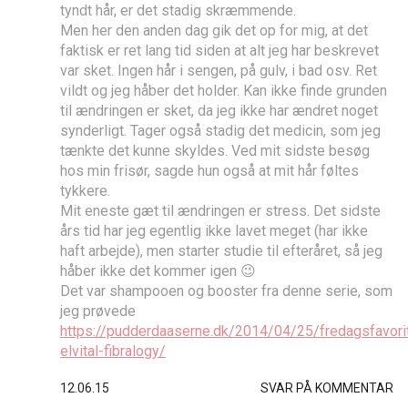
tyndt hår, er det stadig skræmmende.
Men her den anden dag gik det op for mig, at det
faktisk er ret lang tid siden at alt jeg har beskrevet
var sket. Ingen hår i sengen, på gulv, i bad osv. Ret
vildt og jeg håber det holder. Kan ikke finde grunden
til ændringen er sket, da jeg ikke har ændret noget
synderligt. Tager også stadig det medicin, som jeg
tænkte det kunne skyldes. Ved mit sidste besøg
hos min frisør, sagde hun også at mit hår føltes
tykkere.
Mit eneste gæt til ændringen er stress. Det sidste
års tid har jeg egentlig ikke lavet meget (har ikke
haft arbejde), men starter studie til efteråret, så jeg
håber ikke det kommer igen 😉
Det var shampooen og booster fra denne serie, som
jeg prøvede
https://pudderdaaserne.dk/2014/04/25/fredagsfavori
elvital-fibralogy/
12.06.15
SVAR PÅ KOMMENTAR