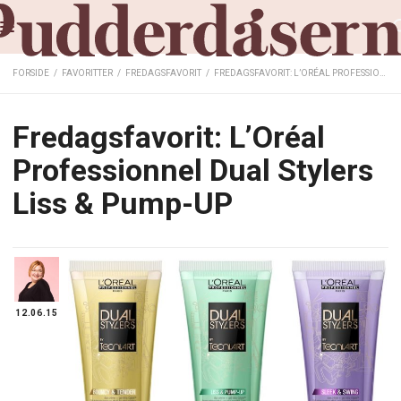
FORSIDE
/
FAVORITTER
/
FREDAGSFAVORIT
/
FREDAGSFAVORIT: L’ORÉAL PROFESSIONNEL DUAL STYLERS LISS & PUMP-UP
Fredagsfavorit: L’Oréal
Professionnel Dual Stylers
Liss & Pump-UP
12.06.15