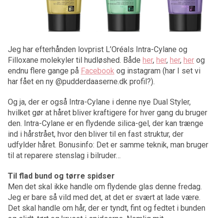
Jeg har efterhånden lovprist L’Oréals Intra-Cylane og
Filloxane molekyler til hudløshed. Både
her
,
her
,
her
,
her
og
endnu flere gange på
Facebook
og instagram (har I set vi
har fået en ny @pudderdaaserne.dk profil?).
Og ja, der er også Intra-Cylane i denne nye Dual Styler,
hvilket gør at håret bliver kraftigere for hver gang du bruger
den. Intra-Cylane er en flydende silica-gel, der kan trænge
ind i hårstrået, hvor den bliver til en fast struktur, der
udfylder håret. Bonusinfo: Det er samme teknik, man bruger
til at reparere stenslag i bilruder…
Til flad bund og tørre spidser
Men det skal ikke handle om flydende glas denne fredag.
Jeg er bare så vild med det, at det er svært at lade være.
Det skal handle om hår, der er tyndt, fint og fedtet i bunden