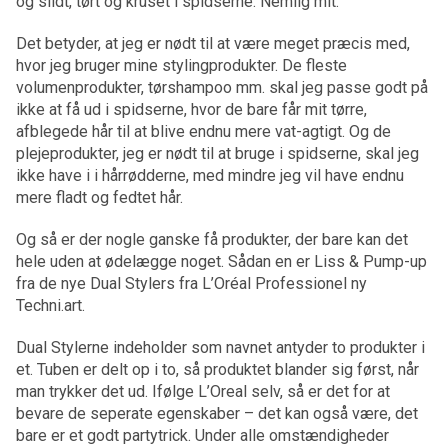
og slidt, tørt og kruset i spidserne. Nemlig mit.
Det betyder, at jeg er nødt til at være meget præcis med,
hvor jeg bruger mine stylingprodukter. De fleste
volumenprodukter, tørshampoo mm. skal jeg passe godt på
ikke at få ud i spidserne, hvor de bare får mit tørre,
afblegede hår til at blive endnu mere vat-agtigt. Og de
plejeprodukter, jeg er nødt til at bruge i spidserne, skal jeg
ikke have i i hårrødderne, med mindre jeg vil have endnu
mere fladt og fedtet hår.
Og så er der nogle ganske få produkter, der bare kan det
hele uden at ødelægge noget. Sådan en er Liss & Pump-up
fra de nye Dual Stylers fra L’Oréal Professionel ny
Techni.art.
Dual Stylerne indeholder som navnet antyder to produkter i
et. Tuben er delt op i to, så produktet blander sig først, når
man trykker det ud. Ifølge L’Oreal selv, så er det for at
bevare de seperate egenskaber – det kan også være, det
bare er et godt partytrick. Under alle omstændigheder