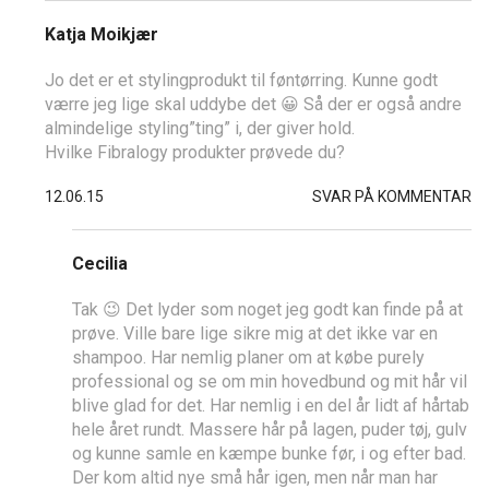
Katja Moikjær
Jo det er et stylingprodukt til føntørring. Kunne godt
værre jeg lige skal uddybe det 😀 Så der er også andre
almindelige styling”ting” i, der giver hold.
Hvilke Fibralogy produkter prøvede du?
12.06.15
SVAR PÅ KOMMENTAR
Cecilia
Tak 😉 Det lyder som noget jeg godt kan finde på at
prøve. Ville bare lige sikre mig at det ikke var en
shampoo. Har nemlig planer om at købe purely
professional og se om min hovedbund og mit hår vil
blive glad for det. Har nemlig i en del år lidt af hårtab
hele året rundt. Massere hår på lagen, puder tøj, gulv
og kunne samle en kæmpe bunke før, i og efter bad.
Der kom altid nye små hår igen, men når man har