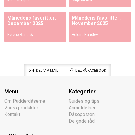
Katja Moikjær
Katja Moikjær
Månedens favoritter:
Månedens favoritter:
December 2025
November 2025
Helene Randløv
Helene Randløv
DEL VIA MAIL
DEL PÅ FACEBOOK
Menu
Kategorier
Om Pudderdåserne
Guides og tips
Vores produkter
Anmeldelser
Kontakt
Dåseposten
De gode råd