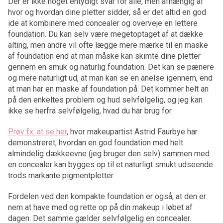
Der er ikke noget entydigt svar for alle, men afhængig af
hvor og hvordan dine pletter sidder, så er det altid en god
ide at kombinere med concealer og overveje en lettere
foundation. Du kan selv være megetoptaget af at dække
alting, men andre vil ofte lægge mere mærke til en maske
af foundation end at man måske kan skimte dine pletter
gennem en smuk og naturlig foundation. Det kan se pænere
og mere naturligt ud, at man kan se en anelse igennem, end
at man har en maske af foundation på. Det kommer helt an
på den enkeltes problem og hud selvfølgelig, og jeg kan
ikke se herfra selvfølgelig, hvad du har brug for.
Prøv fx. at se her
, hvor makeupartist Astrid Faurbye har
demonstreret, hvordan en god foundation med helt
almindelig dækkeevne (jeg bruger den selv) sammen med
en concealer kan bygges op til et naturligt smukt udseende
trods markante pigmentpletter.
Fordelen ved den kompakte foundation er også, at den er
nem at have med og rette op på din makeup i løbet af
dagen. Det samme gælder selvfølgelig en concealer.