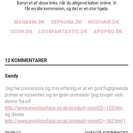
Benyt et af disse links, når du alligevel køber online. Vi
får en lille kommision, og det er en stor hjælp.
MAGASIN.DK
SEPHORA.DK
NICEHAIR.DK
GOSH.DK
LOOKFANTASTIC.DK
APOPRO.DK
12 KOMMENTARER
Sandy
Jeg har psorerasis og min erfaring er at en god fugtgivende
primer er essentiel, og en grøn concealer (jeg bruger selv
denne fra elf
http://www.eyeslipsface.co.uk/product~prodID~125.htm
og denne
http://www.eyeslipsface.co.uk/product~prodID~162.htm
)