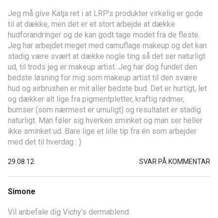
Jeg må give Katja ret i at LRP’s produkter virkelig er gode
til at dække, men det er et stort arbejde at dække
hudforandringer og de kan godt tage modet fra de fleste.
Jeg har arbejdet meget med camuflage makeup og det kan
stadig være svært at dække nogle ting så det ser naturligt
ud, til trods jeg er makeup artist. Jeg har dog fundet den
bedste løsning for mig som makeup artist til den svære
hud og airbrushen er mit aller bedste bud. Det er hurtigt, let
og dækker alt lige fra pigmentpletter, kraftig rødmer,
bumser (som nærmest er umuligt) og resultatet er stadig
naturligt. Man føler sig hverken sminket og man ser heller
ikke sminket ud. Bare lige et lille tip fra én som arbejder
med det til hverdag : )
29.08.12
SVAR PÅ KOMMENTAR
Simone
Vil anbefale dig Vichy’s dermablend.