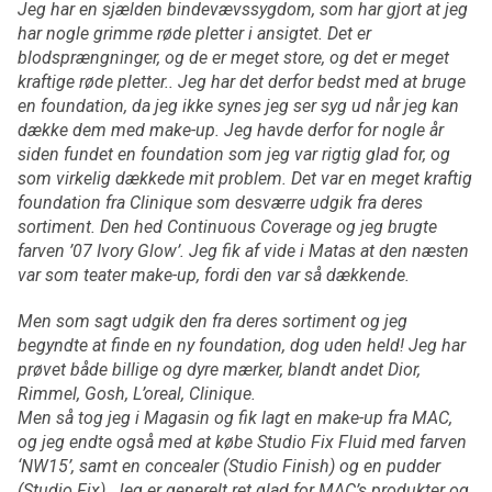
Jeg har en sjælden bindevævssygdom, som har gjort at jeg
har nogle grimme røde pletter i ansigtet. Det er
blodsprængninger, og de er meget store, og det er meget
kraftige røde pletter.. Jeg har det derfor bedst med at bruge
en foundation, da jeg ikke synes jeg ser syg ud når jeg kan
dække dem med make-up. Jeg havde derfor for nogle år
siden fundet en foundation som jeg var rigtig glad for, og
som virkelig dækkede mit problem. Det var en meget kraftig
foundation fra Clinique som desværre udgik fra deres
sortiment. Den hed Continuous Coverage og jeg brugte
farven ’07 Ivory Glow’. Jeg fik af vide i Matas at den næsten
var som teater make-up, fordi den var så dækkende.
Men som sagt udgik den fra deres sortiment og jeg
begyndte at finde en ny foundation, dog uden held! Jeg har
prøvet både billige og dyre mærker, blandt andet Dior,
Rimmel, Gosh, L’oreal, Clinique.
Men så tog jeg i Magasin og fik lagt en make-up fra MAC,
og jeg endte også med at købe Studio Fix Fluid med farven
‘NW15’, samt en concealer (Studio Finish) og en pudder
(Studio Fix). Jeg er generelt ret glad for MAC’s produkter og