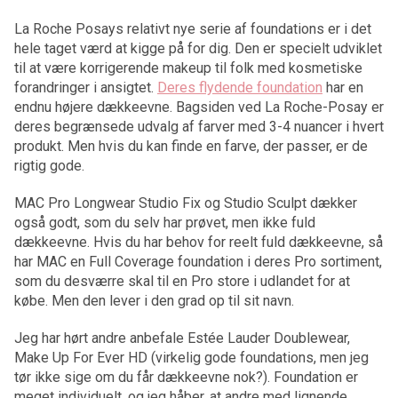
La Roche Posays relativt nye serie af foundations er i det
hele taget værd at kigge på for dig. Den er specielt udviklet
til at være korrigerende makeup til folk med kosmetiske
forandringer i ansigtet.
Deres flydende foundation
har en
endnu højere dækkeevne. Bagsiden ved La Roche-Posay er
deres begrænsede udvalg af farver med 3-4 nuancer i hvert
produkt. Men hvis du kan finde en farve, der passer, er de
rigtig gode.
MAC Pro Longwear Studio Fix og Studio Sculpt dækker
også godt, som du selv har prøvet, men ikke fuld
dækkeevne. Hvis du har behov for reelt fuld dækkeevne, så
har MAC en Full Coverage foundation i deres Pro sortiment,
som du desværre skal til en Pro store i udlandet for at
købe. Men den lever i den grad op til sit navn.
Jeg har hørt andre anbefale Estée Lauder Doublewear,
Make Up For Ever HD (virkelig gode foundations, men jeg
tør ikke sige om du får dækkeevne nok?). Foundation er
meget individuelt, og jeg håber, at andre med lignende