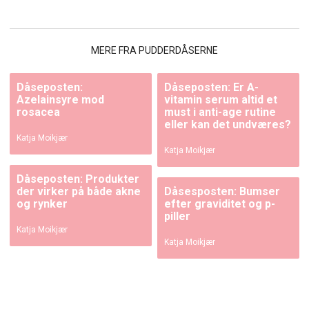
MERE FRA PUDDERDÅSERNE
Dåseposten:
Dåseposten: Er A-
Azelainsyre mod
vitamin serum altid et
rosacea
must i anti-age rutine
eller kan det undværes?
Katja Moikjær
Katja Moikjær
Dåseposten: Produkter
der virker på både akne
Dåsesposten: Bumser
og rynker
efter graviditet og p-
piller
Katja Moikjær
Katja Moikjær