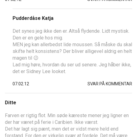
Pudderdåse Katja
Det synes jeg ikke den er. Altså flydende. Lidt mystisk.
Den er en gele hos mig.
MEN jeg kan allerbedst lide moussen. Så måske du skal
skifte helt konsistens? Der bliver alligevel aldrig en helt
magen til 😉
Lad mig høre, hvordan du ser ud senere. Jeg håber ikke,
det er Sidney Lee looket.
07.02.12
SVAR PÅ KOMMENTAR
Ditte
Farven er rigtig flot. Min søde kæreste mener jeg ligner en
der har været på ferie i Caribien. Ikke værst.
Det har lagt sig pænt, men det er vidst mere held end
forstand. For den er virkelig svær at fordele. Det må være