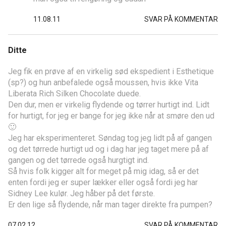
11.08.11
SVAR PÅ KOMMENTAR
Ditte
Jeg fik en prøve af en virkelig sød ekspedient i Esthetique
(sp?) og hun anbefalede også moussen, hvis ikke Vita
Liberata Rich Silken Chocolate duede.
Den dur, men er virkelig flydende og tørrer hurtigt ind. Lidt
for hurtigt, for jeg er bange for jeg ikke når at smøre den ud
🙂
Jeg har eksperimenteret. Søndag tog jeg lidt på af gangen
og det tørrede hurtigt ud og i dag har jeg taget mere på af
gangen og det tørrede også hurgtigt ind.
Så hvis folk kigger alt for meget på mig idag, så er det
enten fordi jeg er super lækker eller også fordi jeg har
Sidney Lee kulør. Jeg håber på det første.
Er den lige så flydende, når man tager direkte fra pumpen?
07.02.12
SVAR PÅ KOMMENTAR