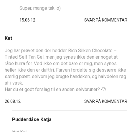
Super, mange tak :o)
15.06.12
SVAR PÅ KOMMENTAR
Kat
Jeg har prøvet den der hedder Rich Silken Chocolate –
Tinted Self Tan Gel, men jeg synes ikke den er noget at
råbe hurra for. Ved ikke om det bare er mig, men synes
heller ikke den er duftfri. Farven fordelte sig desværre ikke
særlig pænt, selvom jeg brugte handsken, og halvdelen røg
af i vask.
Har du et godt forslag til en anden selvbruner? 🙂
26.08.12
SVAR PÅ KOMMENTAR
Pudderdåse Katja
Hej Kat