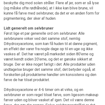
beskytte dig mod solen stråler. Flere af jer, som er så lyse
(og måske ofte rødhårede), at I ikke kan blive brune, vil
kunne få farve med selvbruner, da det er en anden form for
pigmentering, der sker af huden.
Lidt generelt om selvbruner
Først lige et par generelle ord om selvbruner. Alle
selvbrunere virker ved det samme stof, nemlig
Dihydroxyacetone, som kan få huden til at danne pigment,
en effekt der varer fra nogle dage op til en uge og ikke
vaskes af. Det har været på markedet siden 80’erne og
været kendt siden 20’erne, og det er ganske sikkert at
bruge. Der er ikke noget farligt i det. Alle produkter uden
undtagelse bruger det samme stof, det betyder også, at
forskellen på produkterne handler om konsistens og den
farve de har tilsat produktet.
Dihydroxyacetone er 4-6 timer om at virke, og en
selvbruner er som regel tilsat farve, som ligesom makeup
farver uden og bliver vasket af igen. Det vil være denne