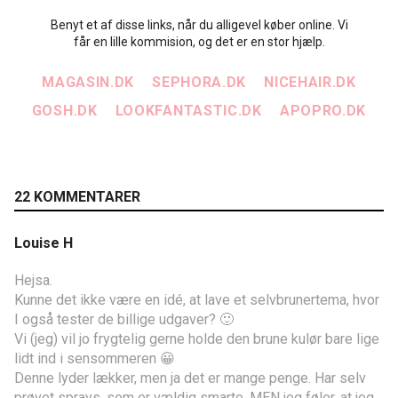
Benyt et af disse links, når du alligevel køber online. Vi
får en lille kommision, og det er en stor hjælp.
MAGASIN.DK
SEPHORA.DK
NICEHAIR.DK
GOSH.DK
LOOKFANTASTIC.DK
APOPRO.DK
22 KOMMENTARER
Louise H
Hejsa.
Kunne det ikke være en idé, at lave et selvbrunertema, hvor
I også tester de billige udgaver? 🙂
Vi (jeg) vil jo frygtelig gerne holde den brune kulør bare lige
lidt ind i sensommeren 😀
Denne lyder lækker, men ja det er mange penge. Har selv
prøvet sprays, som er vældig smarte, MEN jeg føler, at jeg