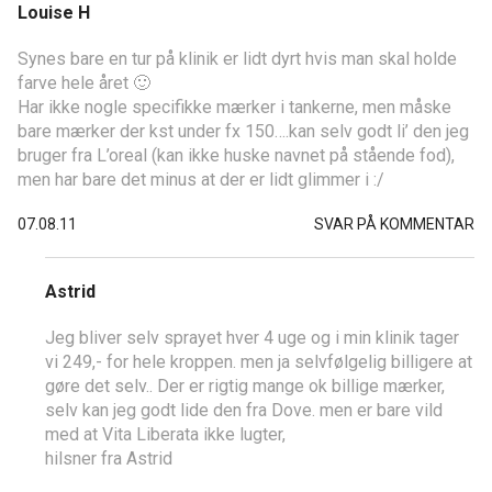
Louise H
Synes bare en tur på klinik er lidt dyrt hvis man skal holde
farve hele året 🙂
Har ikke nogle specifikke mærker i tankerne, men måske
bare mærker der kst under fx 150….kan selv godt li’ den jeg
bruger fra L’oreal (kan ikke huske navnet på stående fod),
men har bare det minus at der er lidt glimmer i :/
07.08.11
SVAR PÅ KOMMENTAR
Astrid
Jeg bliver selv sprayet hver 4 uge og i min klinik tager
vi 249,- for hele kroppen. men ja selvfølgelig billigere at
gøre det selv.. Der er rigtig mange ok billige mærker,
selv kan jeg godt lide den fra Dove. men er bare vild
med at Vita Liberata ikke lugter,
hilsner fra Astrid