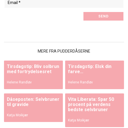
MERE FRA PUDDERDÅSERNE
Tirsdagstip: Bliv solbrun
Tirsdagstip: Elsk din
med fortrydelsesret
farve…
Helene Randløv
Helene Randløv
Dåseposten: Selvbruner
Vita Liberata: Spar 50
til gravide
procent på verdens
bedste selvbruner
Katja Moikjær
Katja Moikjær