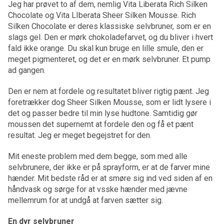
Jeg har prøvet to af dem, nemlig Vita Liberata Rich Silken
Chocolate og Vita LIberata Sheer Silken Mousse. Rich
Silken Chocolate er deres klassiske selvbruner, som er en
slags gel. Den er mørk chokoladefarvet, og du bliver i hvert
fald ikke orange. Du skal kun bruge en lille smule, den er
meget pigmenteret, og det er en mørk selvbruner. Et pump
ad gangen.
Den er nem at fordele og resultatet bliver rigtig pænt. Jeg
foretrækker dog Sheer Silken Mousse, som er lidt lysere i
det og passer bedre til min lyse hudtone. Samtidig gør
moussen det supernemt at fordele den og få et pænt
resultat. Jeg er meget begejstret for den.
Mit eneste problem med dem begge, som med alle
selvbrunere, der ikke er på sprayform, er at de farver mine
hænder. Mit bedste råd er at smøre sig ind ved siden af en
håndvask og sørge for at vsske hænder med jævne
mellemrum for at undgå at farven sætter sig.
En dyr selvbruner