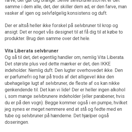
farve, der gør dig orange. Selve selvbrunerstoffet er det
samme i dem alle, det, der skiller dem ad, er den farve, man
vasker af igen og selvfølgelig konsistens og duft.
Der er altså heller ikke forskel på selvbruner til krop og
ansigt. Det er noget vås designet til at få dig til at købe to
produkter. Brug den samme over det hele.
Vita Liberata selvbruner
Og så til det, det egentlig handler om, nemlig Vita Liberata.
Det største plus ved dette mærker er det, den IKKE
indeholder. Nemlig duft. Den lugter overhovedet ikke. Den
er parfumefri og har på trods af det alligevel ikke den
ubehagelige lugt af selvbruner, de fleste af os kan nikke
genkendende til. Det kan vi lide! Der er heller ingen alkohol
i, som mange selvbrunere indeholder (eller parabener, hvis
du er på den vogn). Begge kommer også i en pumpe, hvilket
jeg synes er meget nemmere end at stå og fedte med en
tube og selvbruner på hænderne. Det hjælper også
doseringen.