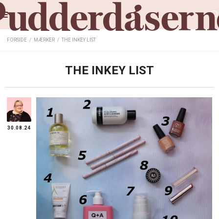
FORSIDE
/
MÆRKER
/
THE INKEY LIST
THE INKEY LIST
30.08.24