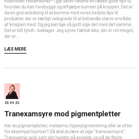
Indeholder reklamelinks* I går skrev Helene en række gode tips til,
hvordan du kan forebygge og afhjælpe bumser på kroppen. Det er
da en god anledning til at komme med vores bedste tips til
produkter, der er særligt velegnede til at behandle større områder
af kroppen med. Og jeg kan lige så godt sige det med det samme.
Det er lidt tyndt - beklager. Jeg synes faktisk ikke, der er ret meget,
der er ...
LÆS MERE
20.09.23
Tranexamsyre mod pigmentpletter
Har du pigmentpletter, melasma, hyperpigmentering eller ar efter
for eksempel bumser? Så skal du lære at sige "tranexamsyre".
Tranexamic acid, som det hedder på engelsk, og på de fleste