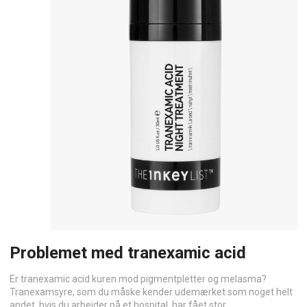
Problemet med tranexamic acid
Er tranexamic acid kuren mod pigmentpletter og melasma?
Tranexamsyre, som du måske kender udemærket som noget helt
andet, hvis du arbejder på et hospital, har fået stor