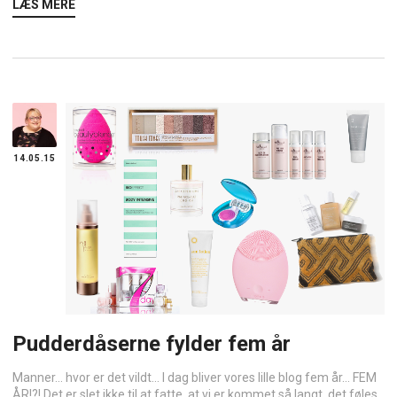
LÆS MERE
14.05.15
Pudderdåserne fylder fem år
Manner… hvor er det vildt… I dag bliver vores lille blog fem år… FEM
ÅR!?! Det er slet ikke til at fatte, at vi er kommet så langt, det føles