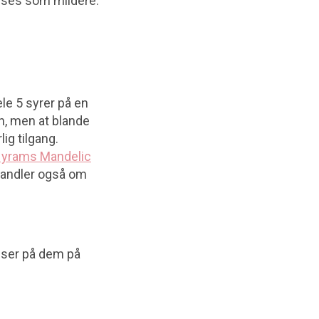
nses som mildere.
le 5 syrer på en
n, men at blande
ig tilgang.
yrams Mandelic
 handler også om
u ser på dem på