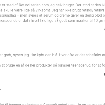
et sted af Retinolserien som jeg selv bruger. Der stod at den ikk
e skulle være lige så virksomt. Jeg har ikke brugt retinol/retinyl 
grundlag – men synes at serum og creme giver en dejlig blød 
enseende er det i hvert fald lige så godt som mærker til 10 gan
er godt, synes jeg. Har købt den blå. Hvor ofte er det anbefalet 
 at bruge en af de her produkter på bumser teenagehud, for at 
v
st til bumser og hudorme. Generelt anbefaler vi jo en-to gange d