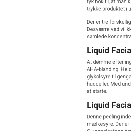
tyk nok til, at man 
trykke produktet i 
Der er tre forskelli
Desværre ved vi ik
samlede koncentra
Liquid Facia
At dømme efter ing
AHA-blanding. Heldi
glykolsyre til geng
hudceller. Med unde
at starte.
Liquid Faci
Denne peeling indeh
mælkesyre. Der er m