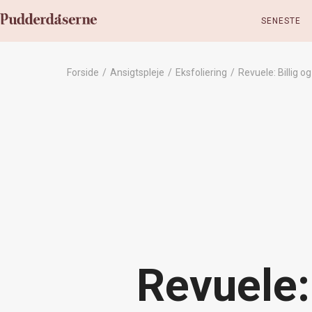
SENESTE
Forside
/
Ansigtspleje
/
Eksfoliering
/
Revuele: Billig o
Revuele: