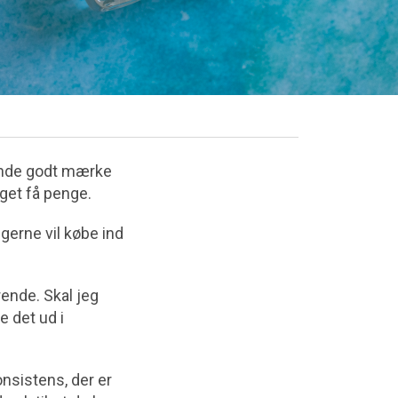
kende godt mærke
eget få penge.
gerne vil købe ind
rende. Skal jeg
e det ud i
nsistens, der er