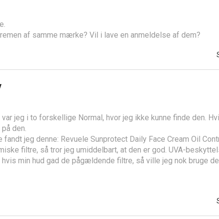
e.
cremen af samme mærke? Vil i lave en anmeldelse af dem?
v
var jeg i to forskellige Normal, hvor jeg ikke kunne finde den. Hvi
 på den.
e fandt jeg denne: Revuele Sunprotect Daily Face Cream Oil Cont
miske filtre, så tror jeg umiddelbart, at den er god. UVA-beskyttels
hvis min hud gad de pågældende filtre, så ville jeg nok bruge de