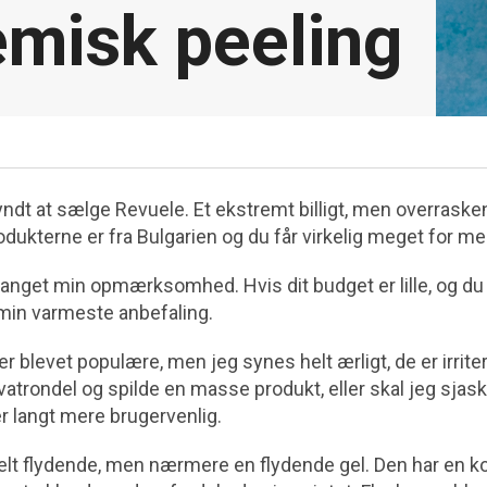
emisk peeling
ndt at sælge Revuele. Et ekstremt billigt, men overras
odukterne er fra Bulgarien og du får virkelig meget for m
fanget min opmærksomhed. Hvis dit budget er lille, og du 
 min varmeste anbefaling.
er blevet populære, men jeg synes helt ærligt, de er irrite
atrondel og spilde en masse produkt, eller skal jeg sjask
r langt mere brugervenlig.
helt flydende, men nærmere en flydende gel. Den har en ko