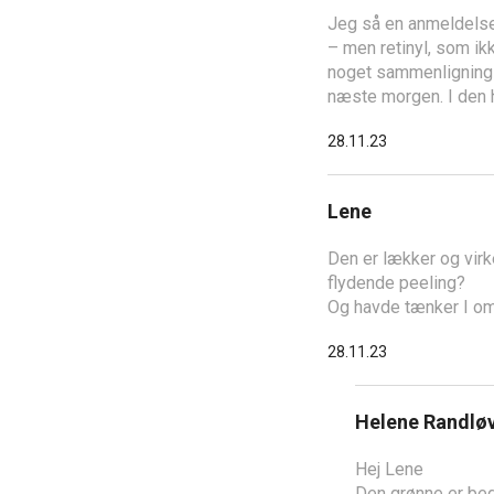
Jeg så en anmeldelse 
– men retinyl, som ikk
noget sammenlignings
næste morgen. I den h
28.11.23
Lene
Den er lækker og virk
flydende peeling?
Og havde tænker I om
28.11.23
Helene Randlø
Hej Lene
Den grønne er bed