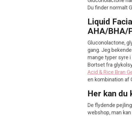
Gluconolactone ha
Du finder normalt 
Liquid Facia
AHA/BHA/P
Gluconolactone, gly
gang. Jeg bekender
mange typer syre i 
Bortset fra glykol
Acid & Rice Bran G
en kombination af 
Her kan du 
De flydende pejling
webshop, man kan s