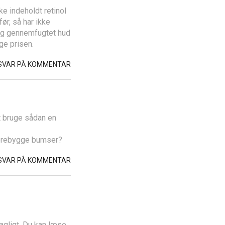
e indeholdt retinol
før, så har ikke
og gennemfugtet hud
ge prisen.
SVAR PÅ KOMMENTAR
at bruge sådan en
forebygge bumser?
SVAR PÅ KOMMENTAR
agligt. Du kan læse