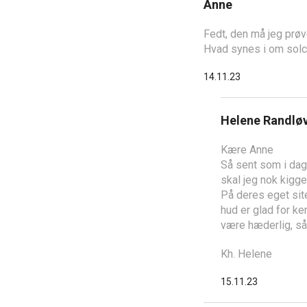
Anne
Fedt, den må jeg prøv
Hvad synes i om sol
14.11.23
Helene Randlø
Kære Anne
Så sent som i dag 
skal jeg nok kigge
På deres eget sit
hud er glad for ke
være hæderlig, så 
Kh. Helene
15.11.23