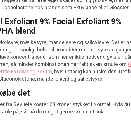
r nogle af de samme egenskaber som glykolsyre, men a
Gluconolactone hos brands som Exuviance eller Glossier.
l Exfoliant 9% Facial Exfoliant 9%
HA blend
kolsyre, mælkesyre, mandelsyre og salicylsyre. Det er he
 mig personligt helst til produkter med en syre ad gange
lave koncentrationer som her er ikke nødvendigvis en dårl
syren, så minder kombinationen her faktisk en smule om
H
entle Exfoliating Serum
, hvis I stadig kan huske den. Det
Gluconolactone, mandelic acid og salicylsyre.
købe det
er fra Revuele koster 28 kroner stykket i Normal. Hvis d
tole på, så må du meget gerne smide et link.