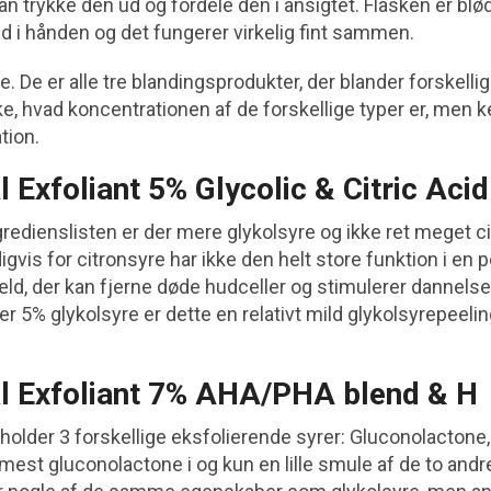
kan trykke den ud og fordele den i ansigtet. Flasken er blød 
ud i hånden og det fungerer virkelig fint sammen.
ge. De er alle tre blandingsprodukter, der blander forskelli
ke, hvad koncentrationen af de forskellige typer er, men 
tion.
l Exfoliant 5% Glycolic & Citric Aci
redienslisten er der mere glykolsyre og ikke ret meget c
gvis for citronsyre har ikke den helt store funktion i en p
æld, der kan fjerne døde hudceller og stimulerer dannelsen
r 5% glykolsyre er dette en relativt mild glykolsyrepeelin
al Exfoliant 7% AHA/PHA blend & H
older 3 forskellige eksfolierende syrer: Gluconolactone,
est gluconolactone i og kun en lille smule af de to andre, 