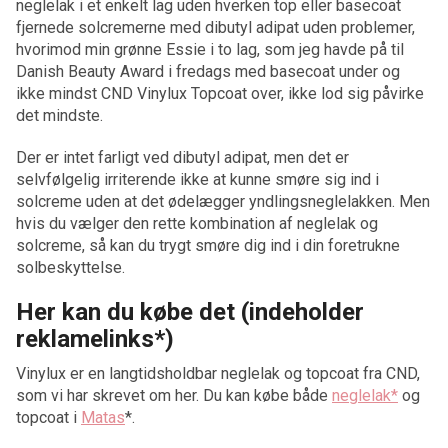
neglelak i et enkelt lag uden hverken top eller basecoat
fjernede solcremerne med dibutyl adipat uden problemer,
hvorimod min grønne Essie i to lag, som jeg havde på til
Danish Beauty Award i fredags med basecoat under og
ikke mindst CND Vinylux Topcoat over, ikke lod sig påvirke
det mindste.
Der er intet farligt ved dibutyl adipat, men det er
selvfølgelig irriterende ikke at kunne smøre sig ind i
solcreme uden at det ødelægger yndlingsneglelakken. Men
hvis du vælger den rette kombination af neglelak og
solcreme, så kan du trygt smøre dig ind i din foretrukne
solbeskyttelse.
Her kan du købe det (indeholder
reklamelinks*)
Vinylux er en langtidsholdbar neglelak og topcoat fra CND,
som vi har skrevet om her. Du kan købe både
neglelak*
og
topcoat i
Matas
*.