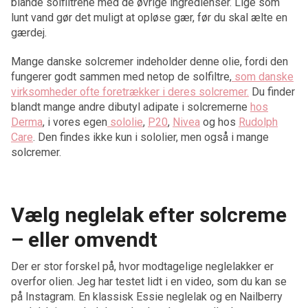
blande solfiltrene med de øvrige ingredienser. Lige som
lunt vand gør det muligt at opløse gær, før du skal ælte en
gærdej.
Mange danske solcremer indeholder denne olie, fordi den
fungerer godt sammen med netop de solfiltre,
som danske
virksomheder ofte foretrækker i deres solcremer.
Du finder
blandt mange andre dibutyl adipate i solcremerne
hos
Derma
, i vores egen
sololie
,
P20
,
Nivea
og hos
Rudolph
Care
. Den findes ikke kun i sololier, men også i mange
solcremer.
Vælg neglelak efter solcreme
– eller omvendt
Der er stor forskel på, hvor modtagelige neglelakker er
overfor olien. Jeg har testet lidt i en video, som du kan se
på Instagram. En klassisk Essie neglelak og en Nailberry