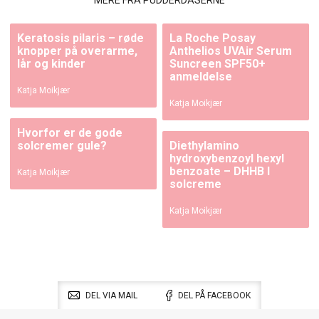
MERE FRA PUDDERDÅSERNE
Keratosis pilaris – røde
La Roche Posay
knopper på overarme,
Anthelios UVAir Serum
lår og kinder
Suncreen SPF50+
anmeldelse
Katja Moikjær
Katja Moikjær
Hvorfor er de gode
solcremer gule?
Diethylamino
hydroxybenzoyl hexyl
benzoate – DHHB I
Katja Moikjær
solcreme
Katja Moikjær
DEL VIA MAIL
DEL PÅ FACEBOOK