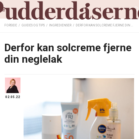
FORSIDE
/
GUIDES OG TIPS
/
INGREDIENSER
/
DERFOR KAN SOLCREME FJERNE DIN NEGLELAK
Derfor kan solcreme fjerne
din neglelak
02.05.22