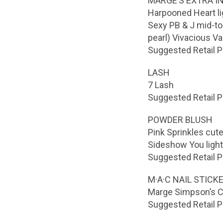
MARGE’S EXTRA I
Harpooned Heart lig
Sexy PB & J mid-ton
pearl) Vivacious V
Suggested Retail P
LASH
7 Lash
Suggested Retail P
POWDER BLUSH
Pink Sprinkles cute
Sideshow You light
Suggested Retail P
M·A·C NAIL STICK
Marge Simpson’s C
Suggested Retail P