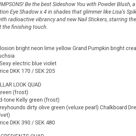
 SIMPSONS! Be the best Sideshow You with Powder Blush, a
tion Eye Shadow x 4 in shades that glimmer like Lisa’s Spik
ith radioactive vibrancy and new Nail Stickers, starring th
 the finishing touch.
osion bright neon lime yellow Grand Pumpkin bright cr
fuchsia
Sexy electric blue violet
rice DKK 170 / SEK 205
OLLAR LOOK QUAD
green (frost)
-tone Kelly green (frost)
eyhounds dirty olive green (veluxe pearl) Chalkboard D
lvet)
rice DKK 390 / SEK 480