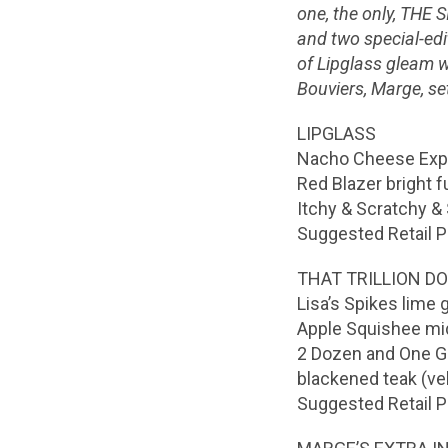
one, the only, THE
and two special-edi
of Lipglass gleam w
Bouviers, Marge, set
LIPGLASS
Nacho Cheese Expl
Red Blazer bright 
Itchy & Scratchy & 
Suggested Retail P
THAT TRILLION D
Lisa’s Spikes lime 
Apple Squishee mid
2 Dozen and One Gr
blackened teak (ve
Suggested Retail P