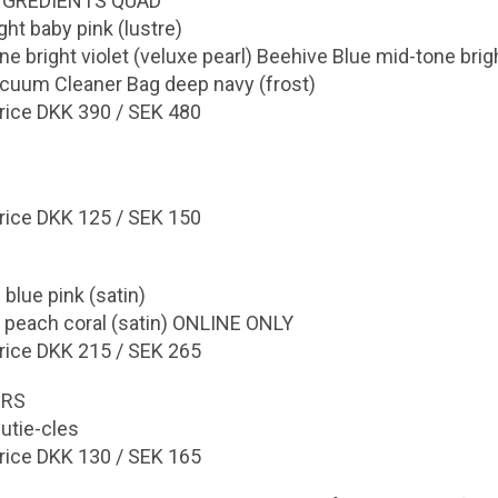
NGREDIENTS QUAD
ht baby pink (lustre)
e bright violet (veluxe pearl) Beehive Blue mid-tone brig
acuum Cleaner Bag deep navy (frost)
rice DKK 390 / SEK 480
rice DKK 125 / SEK 150
 blue pink (satin)
 peach coral (satin) ONLINE ONLY
rice DKK 215 / SEK 265
ERS
utie-cles
rice DKK 130 / SEK 165