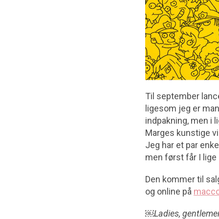
Til september lanc
ligesom jeg er mang
indpakning, men i l
Marges kunstige vi
Jeg har et par enkel
men først får I lig
Den kommer til sa
og online på
macco
￼Ladies, gentlemen 