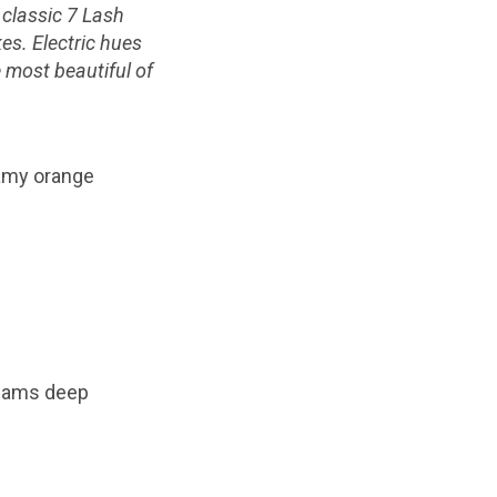
 classic 7 Lash
es. Electric hues
e most beautiful of
eamy orange
reams deep