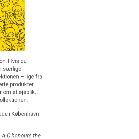
on. Hvis du
n særlige
ktionen – lige fra
rte produkter.
r om et øjeblik,
ollektionen.
ade i København
M·A·C honours the