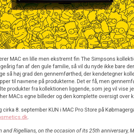
erer MAC en lille men ekstremt fin The Simpsons kollekti
eårig fan af den gule familie, så vil du nyde ikke bare de
ige så høj grad den gennemførthed, der kendetegner kolle
pper til navnene på produkterne. Det er få, men gennemfø
te produkter fra kollektionen liggende, som jeg vil vise je
e her MACs egne billeder og den komplette oversigt over k
lg cirka 8. september KUN i MAC Pro Store på Købmagerg
smetics.dk
.
and Rigellians, on the occasion of its 25th anniversary, 