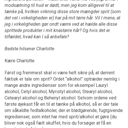
modsætning til hud er dødt, men jeg kom alligevel til at
tænke på, hvilken virkning disse store mængder sprit (som
det vel i virkeligheden er) har på mit tørre hår. Vil I mene, at
jeg i virkeligheden gør ondt værre ved at hælde alle disse
sprittede produkter i mit knastørre hår? Og hvis det er
tilfældet, hvad kan I så anbefale?
Bedste hilsener Charlotte
Kære Charlotte
Først og fremmest skal vi være helt sikre på, at derrent
faktisk er tale om sprit? Ordet “alkohol” optræder nemlig i
mange andre ingredienser som for eksempel Lauryl
alcohol, Cetyl alcohol, Myristyl alcohol, Stearyl alcohol,
Cetearyl alcohol og Behenyl alcohol. Selvom ordene ved
første øjekast får en til at tænke på alkohol, så er der tale
om såkaldte fedtalkoholer, der er blødgørende, fugtgivende
ingredienser, som intet har med sprit/alkohol at gøre (du
bliver nok også fælt skuffet, hvis du forsøger at få en