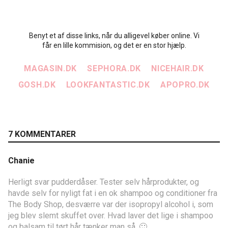
Benyt et af disse links, når du alligevel køber online. Vi
får en lille kommision, og det er en stor hjælp.
MAGASIN.DK
SEPHORA.DK
NICEHAIR.DK
GOSH.DK
LOOKFANTASTIC.DK
APOPRO.DK
7 KOMMENTARER
Chanie
Herligt svar pudderdåser. Tester selv hårprodukter, og
havde selv for nyligt fat i en ok shampoo og conditioner fra
The Body Shop, desværre var der isopropyl alcohol i, som
jeg blev slemt skuffet over. Hvad laver det lige i shampoo
og balsam til tørt hår tænker man så. 🙂