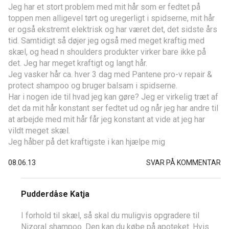
Jeg har et stort problem med mit hår som er fedtet på
toppen men alligevel tørt og uregerligt i spidserne, mit hår
er også ekstremt elektrisk og har været det, det sidste års
tid. Samtidigt så døjer jeg også med meget kraftig med
skæl, og head n shoulders produkter virker bare ikke på
det. Jeg har meget kraftigt og langt hår.
Jeg vasker hår ca. hver 3 dag med Pantene pro-v repair &
protect shampoo og bruger balsam i spidserne.
Har i nogen ide til hvad jeg kan gøre? Jeg er virkelig træt af
det da mit hår konstant ser fedtet ud og når jeg har andre til
at arbejde med mit hår får jeg konstant at vide at jeg har
vildt meget skæl.
Jeg håber på det kraftigste i kan hjælpe mig
08.06.13
SVAR PÅ KOMMENTAR
Pudderdåse Katja
I forhold til skæl, så skal du muligvis opgradere til
Nizoral shampoo. Den kan du købe på apoteket. Hvis