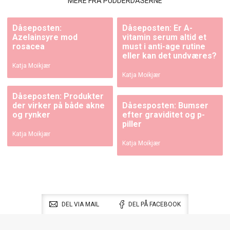
MERE FRA PUDDERDÅSERNE
Dåseposten:
Dåseposten: Er A-
Azelainsyre mod
vitamin serum altid et
rosacea
must i anti-age rutine
eller kan det undværes?
Katja Moikjær
Katja Moikjær
Dåseposten: Produkter
der virker på både akne
Dåsesposten: Bumser
og rynker
efter graviditet og p-
piller
Katja Moikjær
Katja Moikjær
DEL VIA MAIL
DEL PÅ FACEBOOK