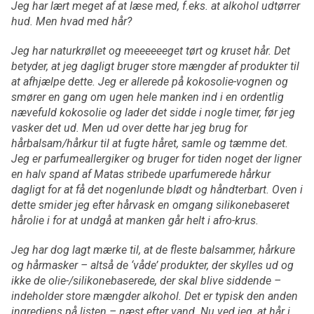
Jeg har lært meget af at læse med, f.eks. at alkohol udtørrer
hud. Men hvad med hår?
Jeg har naturkrøllet og meeeeeeget tørt og kruset hår. Det
betyder, at jeg dagligt bruger store mængder af produkter til
at afhjælpe dette. Jeg er allerede på kokosolie-vognen og
smører en gang om ugen hele manken ind i en ordentlig
nævefuld kokosolie og lader det sidde i nogle timer, før jeg
vasker det ud. Men ud over dette har jeg brug for
hårbalsam/hårkur til at fugte håret, samle og tæmme det.
Jeg er parfumeallergiker og bruger for tiden noget der ligner
en halv spand af Matas stribede uparfumerede hårkur
dagligt for at få det nogenlunde blødt og håndterbart. Oven i
dette smider jeg efter hårvask en omgang silikonebaseret
hårolie i for at undgå at manken går helt i afro-krus.
Jeg har dog lagt mærke til, at de fleste balsammer, hårkure
og hårmasker – altså de ‘våde’ produkter, der skylles ud og
ikke de olie-/silikonebaserede, der skal blive siddende –
indeholder store mængder alkohol. Det er typisk den anden
ingrediens på listen – næst efter vand. Nu ved jeg, at hår i