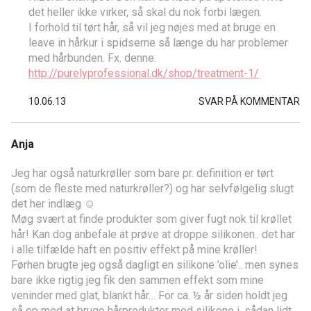
det heller ikke virker, så skal du nok forbi lægen.
I forhold til tørt hår, så vil jeg nøjes med at bruge en
leave in hårkur i spidserne så længe du har problemer
med hårbunden. Fx. denne:
http://purelyprofessional.dk/shop/treatment-1/
10.06.13
SVAR PÅ KOMMENTAR
Anja
Jeg har også naturkrøller som bare pr. definition er tørt
(som de fleste med naturkrøller?) og har selvfølgelig slugt
det her indlæg ☺
Møg svært at finde produkter som giver fugt nok til krøllet
hår! Kan dog anbefale at prøve at droppe silikonen.. det har
i alle tilfælde haft en positiv effekt på mine krøller!
Førhen brugte jeg også dagligt en silikone ’olie’.. men synes
bare ikke rigtig jeg fik den sammen effekt som mine
veninder med glat, blankt hår… For ca. ½ år siden holdt jeg
så op med at bruge hårprodukter med silikone i, sådan lidt