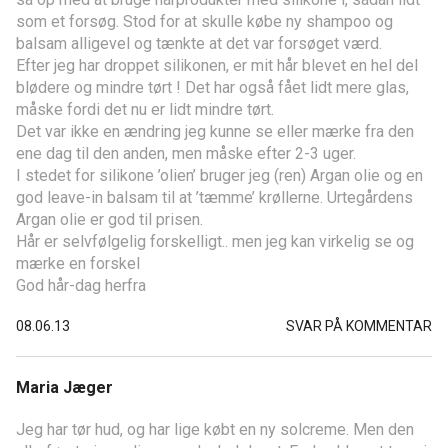
som et forsøg. Stod for at skulle købe ny shampoo og
balsam alligevel og tænkte at det var forsøget værd.
Efter jeg har droppet silikonen, er mit hår blevet en hel del
blødere og mindre tørt ! Det har også fået lidt mere glas,
måske fordi det nu er lidt mindre tørt.
Det var ikke en ændring jeg kunne se eller mærke fra den
ene dag til den anden, men måske efter 2-3 uger.
I stedet for silikone ’olien’ bruger jeg (ren) Argan olie og en
god leave-in balsam til at ’tæmme’ krøllerne. Urtegårdens
Argan olie er god til prisen.
Hår er selvfølgelig forskelligt.. men jeg kan virkelig se og
mærke en forskel
God hår-dag herfra
08.06.13
SVAR PÅ KOMMENTAR
Maria Jæger
Jeg har tør hud, og har lige købt en ny solcreme. Men den