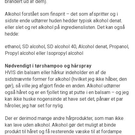
brandert ud af dem).
Alkohol forstået som finsprit – det som afspritter og i
sidste ende udtørrer huden hedder typisk alkohol denat.
eller slet og ret alkohol på ingredienslisten. Det kan også
hedde:
ethanol, SD alcohol, SD alcohol 40, Alcohol denat, Propanol,
Propyl alcohol eller Isopropyl alcohol
Nødvendigt i tørshampoo og hårspray
HVIS din balsam eller hårkur indeholder en af de
sidstnævnte former for alkohol (hvilket jeg ikke håber, den
gør), så ville jeg afgjort finde en anden. Alkohol udtørrer
også håret og er en fjollet ting at putte i en balsam – og jeg
kan ikke huske nogensinde at have set det, pånær et par
hårolier, jeg har set for nylig.
Der er derimod mange andre hårprodukter, som man ikke
kan lave uden alkohol. Alkohol gør det muligt at binde
produkt til håret og få resterende væske til at fordampe