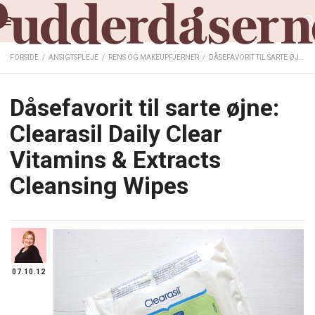
FORSIDE
/
ANSIGTSPLEJE
/
RENS OG MAKEUPFJERNER
/
DÅSEFAVORIT TIL SARTE ØJNE: CLEARASIL DAILY CLEAR VITAMINS & EXTRACTS CLEANSING WIPES
Dåsefavorit til sarte øjne:
Clearasil Daily Clear
Vitamins & Extracts
Cleansing Wipes
07.10.12