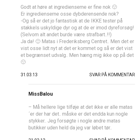
Godt at høre at ingredienserne er fine nok 🙂
Er ingredienserne osse dybderensende nok?
-Og så er det jo fantastisk at de IKKE tester på
stakkels uskyldige dyr og at de er imod dyreforsøg!
(Selvom alt andet burde være strafbart..!!)
Ja da! 🙂 Matas i Frederiksberg Centret.. Men det er
vist osse lidt nyt at det er kommet og så er det vist
et begrænset udvalg.. Men hæng mig ikke op på det
🙂
31.03.13
SVAR PÅ KOMMENTAR
MissBalou
– Må hellere lige tilføje at det ikke er alle matas
´er der har det.. måske er det endda kun nogle
stykker.. Jeg forsøgte i nogle andre matas
butikker uden held da jeg var løbet tør..