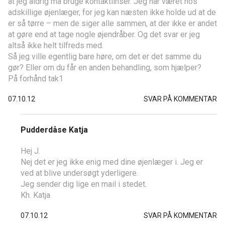
at jeg aldrig må bruge kontaktlinser. Jeg har været hos
adskillige øjenlæger, for jeg kan næsten ikke holde ud at de
er så tørre – men de siger alle sammen, at der ikke er andet
at gøre end at tage nogle øjendråber. Og det svar er jeg
altså ikke helt tilfreds med.
Så jeg ville egentlig bare høre, om det er det samme du
gør? Eller om du får en anden behandling, som hjælper?
På forhånd tak1
07.10.12
SVAR PÅ KOMMENTAR
Pudderdåse Katja
Hej J.
Nej det er jeg ikke enig med dine øjenlæger i. Jeg er
ved at blive undersøgt yderligere.
Jeg sender dig lige en mail i stedet.
Kh. Katja
07.10.12
SVAR PÅ KOMMENTAR