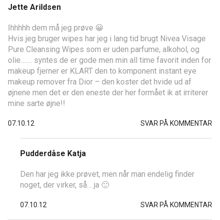
Jette Arildsen
Ihhhhh dem må jeg prøve 😀
Hvis jeg bruger wipes har jeg i lang tid brugt Nivea Visage
Pure Cleansing Wipes som er uden parfume, alkohol, og
olie……. syntes de er gode men min all time favorit inden for
makeup fjerner er KLART den to komponent instant eye
makeup remover fra Dior – den koster det hvide ud af
øjnene men det er den eneste der her formået ik at irriterer
mine sarte øjne!!
07.10.12
SVAR PÅ KOMMENTAR
Pudderdåse Katja
Den har jeg ikke prøvet, men når man endelig finder
noget, der virker, så… ja 🙂
07.10.12
SVAR PÅ KOMMENTAR