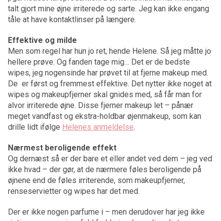
talt gjort mine øjne irriterede og sarte. Jeg kan ikke engang
tåle at have kontaktlinser på længere.
Effektive og milde
Men som regel har hun jo ret, hende Helene. Så jeg måtte jo
hellere prøve. Og fanden tage mig… Det er de bedste
wipes, jeg nogensinde har prøvet til at fjerne makeup med.
De er først og fremmest effektive. Det nytter ikke noget at
wipes og makeupfjerner skal gnides med, så får man for
alvor irriterede øjne. Disse fjerner makeup let – pånær
meget vandfast og ekstra-holdbar øjenmakeup, som kan
drille lidt ifølge
Helenes anmeldelse
.
Nærmest beroligende effekt
Og dernæst så er der bare et eller andet ved dem – jeg ved
ikke hvad – der gør, at de nærmere føles beroligende på
øjnene end de føles irriterende, som makeupfjerner,
renseservietter og wipes har det med.
Der er ikke nogen parfume i – men derudover har jeg ikke