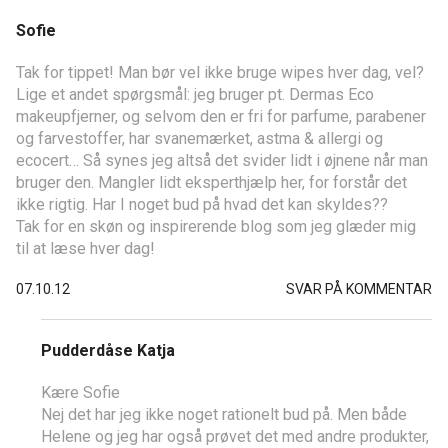
Sofie
Tak for tippet! Man bør vel ikke bruge wipes hver dag, vel?
Lige et andet spørgsmål: jeg bruger pt. Dermas Eco
makeupfjerner, og selvom den er fri for parfume, parabener
og farvestoffer, har svanemærket, astma & allergi og
ecocert… Så synes jeg altså det svider lidt i øjnene når man
bruger den. Mangler lidt eksperthjælp her, for forstår det
ikke rigtig. Har I noget bud på hvad det kan skyldes??
Tak for en skøn og inspirerende blog som jeg glæder mig
til at læse hver dag!
07.10.12
SVAR PÅ KOMMENTAR
Pudderdåse Katja
Kære Sofie
Nej det har jeg ikke noget rationelt bud på. Men både
Helene og jeg har også prøvet det med andre produkter,