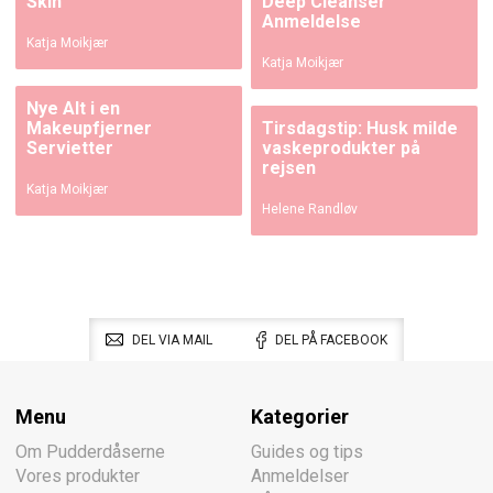
Skin
Deep Cleanser
Anmeldelse
Katja Moikjær
Katja Moikjær
Nye Alt i en
Makeupfjerner
Tirsdagstip: Husk milde
Servietter
vaskeprodukter på
rejsen
Katja Moikjær
Helene Randløv
DEL VIA MAIL
DEL PÅ FACEBOOK
Menu
Kategorier
Om Pudderdåserne
Guides og tips
Vores produkter
Anmeldelser