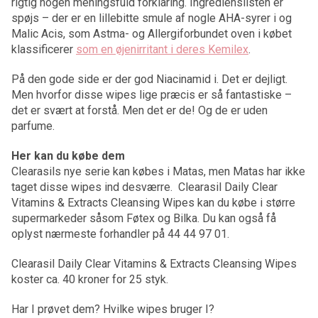
rigtig nogen meningsfuld forklaring. Ingredienslisten er
spøjs – der er en lillebitte smule af nogle AHA-syrer i og
Malic Acis, som Astma- og Allergiforbundet oven i købet
klassificerer
som en øjenirritant i deres Kemilex
.
På den gode side er der god Niacinamid i. Det er dejligt.
Men hvorfor disse wipes lige præcis er så fantastiske –
det er svært at forstå. Men det er de! Og de er uden
parfume.
Her kan du købe dem
Clearasils nye serie kan købes i Matas, men Matas har ikke
taget disse wipes ind desværre. Clearasil Daily Clear
Vitamins & Extracts Cleansing Wipes kan du købe i større
supermarkeder såsom Føtex og Bilka. Du kan også få
oplyst nærmeste forhandler på 44 44 97 01.
Clearasil Daily Clear Vitamins & Extracts Cleansing Wipes
koster ca. 40 kroner for 25 styk.
Har I prøvet dem? Hvilke wipes bruger I?