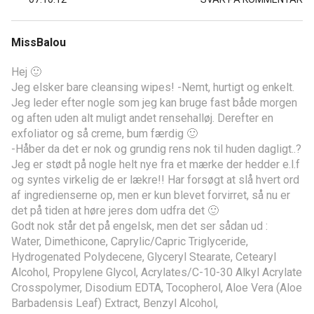
MissBalou
Hej 🙂
Jeg elsker bare cleansing wipes! -Nemt, hurtigt og enkelt.
Jeg leder efter nogle som jeg kan bruge fast både morgen
og aften uden alt muligt andet rensehalløj. Derefter en
exfoliator og så creme, bum færdig 🙂
-Håber da det er nok og grundig rens nok til huden dagligt..?
Jeg er stødt på nogle helt nye fra et mærke der hedder e.l.f
og syntes virkelig de er lækre!! Har forsøgt at slå hvert ord
af ingredienserne op, men er kun blevet forvirret, så nu er
det på tiden at høre jeres dom udfra det 🙂
Godt nok står det på engelsk, men det ser sådan ud :
Water, Dimethicone, Caprylic/Capric Triglyceride,
Hydrogenated Polydecene, Glyceryl Stearate, Cetearyl
Alcohol, Propylene Glycol, Acrylates/C-10-30 Alkyl Acrylate
Crosspolymer, Disodium EDTA, Tocopherol, Aloe Vera (Aloe
Barbadensis Leaf) Extract, Benzyl Alcohol,