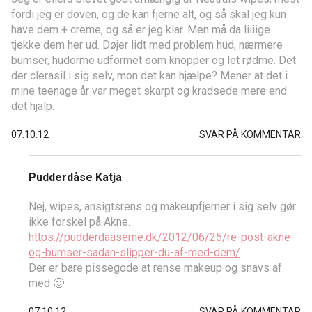
fordi jeg er doven, og de kan fjerne alt, og så skal jeg kun
have dem + creme, og så er jeg klar. Men må da liiiige
tjekke dem her ud. Døjer lidt med problem hud, nærmere
bumser, hudorme udformet som knopper og let rødme. Det
der clerasil i sig selv, mon det kan hjælpe? Mener at det i
mine teenage år var meget skarpt og kradsede mere end
det hjalp.
07.10.12
SVAR PÅ KOMMENTAR
Pudderdåse Katja
Nej, wipes, ansigtsrens og makeupfjerner i sig selv gør
ikke forskel på Akne.
https://pudderdaaserne.dk/2012/06/25/re-post-akne-
og-bumser-sadan-slipper-du-af-med-dem/
Der er bare pissegode at rense makeup og snavs af
med 🙂
07.10.12
SVAR PÅ KOMMENTAR