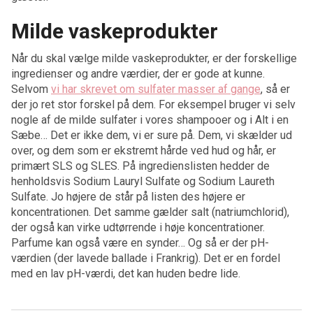
Milde vaskeprodukter
Når du skal vælge milde vaskeprodukter, er der forskellige
ingredienser og andre værdier, der er gode at kunne.
Selvom
vi har skrevet om sulfater masser af gange
, så er
der jo ret stor forskel på dem. For eksempel bruger vi selv
nogle af de milde sulfater i vores shampooer og i Alt i en
Sæbe… Det er ikke dem, vi er sure på. Dem, vi skælder ud
over, og dem som er ekstremt hårde ved hud og hår, er
primært SLS og SLES. På ingredienslisten hedder de
henholdsvis Sodium Lauryl Sulfate og Sodium Laureth
Sulfate. Jo højere de står på listen des højere er
koncentrationen. Det samme gælder salt (natriumchlorid),
der også kan virke udtørrende i høje koncentrationer.
Parfume kan også være en synder… Og så er der pH-
værdien (der lavede ballade i Frankrig). Det er en fordel
med en lav pH-værdi, det kan huden bedre lide.