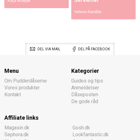
Servietter
Katja Moikjær
Helene Randløv
DEL VIA MAIL
DEL PÅ FACEBOOK
Menu
Kategorier
Om Pudderdåserne
Guides og tips
Vores produkter
Anmeldelser
Kontakt
Dåseposten
De gode råd
Affiliate links
Magasin.dk
Gosh.dk
Sephora.dk
Lookfantastic.dk