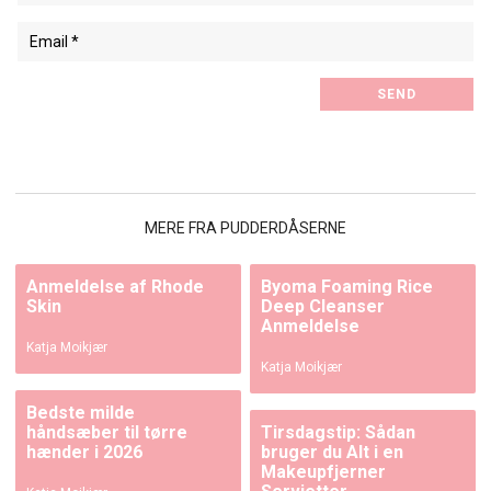
MERE FRA PUDDERDÅSERNE
Anmeldelse af Rhode
Byoma Foaming Rice
Skin
Deep Cleanser
Anmeldelse
Katja Moikjær
Katja Moikjær
Bedste milde
håndsæber til tørre
Tirsdagstip: Sådan
hænder i 2026
bruger du Alt i en
Makeupfjerner