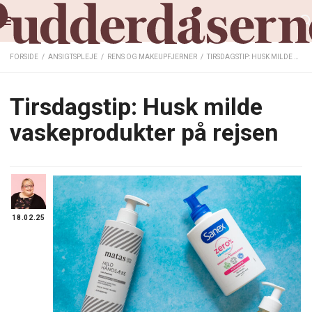
FORSIDE
/
ANSIGTSPLEJE
/
RENS OG MAKEUPFJERNER
/
TIRSDAGSTIP: HUSK MILDE VASKEPRODUKTER PÅ REJSEN
Tirsdagstip: Husk milde
vaskeprodukter på rejsen
18.02.25