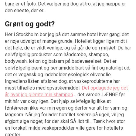
bare er et fjols. Det vælger jeg dog at tro, at jeg næppe er
den eneste, der er…
Grønt og godt?
Her i Stockholm bor jeg på det samme hotel hver gang, det
er nøje udvalgt af mange grunde. Hotellet ligger lige midt i
det hele, de er vildt venlige, og så går de op i miljøet. De har
selvfølgelig produkter som håndsæbe, shampoo,
bodywash, lotion og balsam på badeværelset. Det er
selvfølgelig pænt og ser umiddelbart så fint og naturligt ud,
det er vegansk og indeholder økologisk olivenolie.
Ingredienslisten afslører dog, at vaskeprodukterne har
mest tilfælles med opvaskemiddel.
Det opdagede jeg det
år, hvor jeg glemte min shampoo
… det varede LÆNGE før
mit hår var okay igen. Det hjalp selvfølgelig ikke at
føntørreren ikke var min egen og derfor var alt for varm og
langsom. Når jeg forlader hotellet senere på ugen, vil jeg
afgjort sige noget, for der skal SÅ lidt til… Tænk hvor stor
en forskel, milde vaskeprodukter ville gøre for hotellets
gæster.