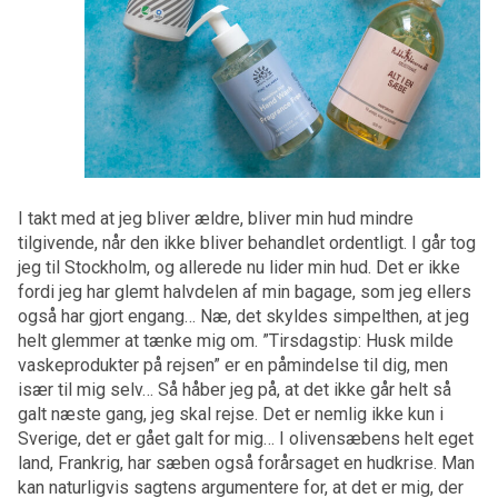
I takt med at jeg bliver ældre, bliver min hud mindre
tilgivende, når den ikke bliver behandlet ordentligt. I går tog
jeg til Stockholm, og allerede nu lider min hud. Det er ikke
fordi jeg har glemt halvdelen af min bagage, som jeg ellers
også har gjort engang… Næ, det skyldes simpelthen, at jeg
helt glemmer at tænke mig om. ”Tirsdagstip: Husk milde
vaskeprodukter på rejsen” er en påmindelse til dig, men
især til mig selv… Så håber jeg på, at det ikke går helt så
galt næste gang, jeg skal rejse. Det er nemlig ikke kun i
Sverige, det er gået galt for mig… I olivensæbens helt eget
land, Frankrig, har sæben også forårsaget en hudkrise. Man
kan naturligvis sagtens argumentere for, at det er mig, der