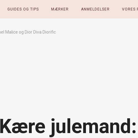
GUIDES OG TIPS
MÆRKER
ANMELDELSER
VORES 
l Malice og Dior Diva Diorific
Kære julemand: