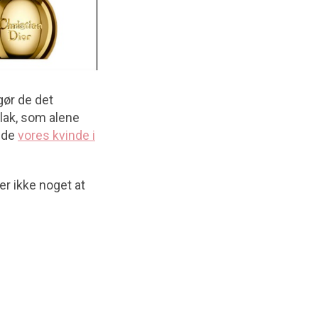
 gør de det
elak, som alene
bede
vores kvinde i
 er ikke noget at