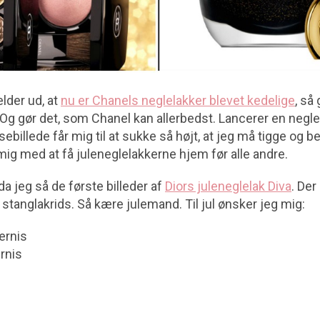
der ud, at
nu er Chanels neglelakker blevet kedelige
, så
. Og gør det, som Chanel kan allerbedst. Lancerer en negl
ebillede får mig til at sukke så højt, at jeg må tigge og 
ig med at få juleneglelakkerne hjem før alle andre.
a jeg så de første billeder af
Diors juleneglelak Diva
. Der
il stanglakrids. Så kære julemand. Til jul ønsker jeg mig:
ernis
ernis