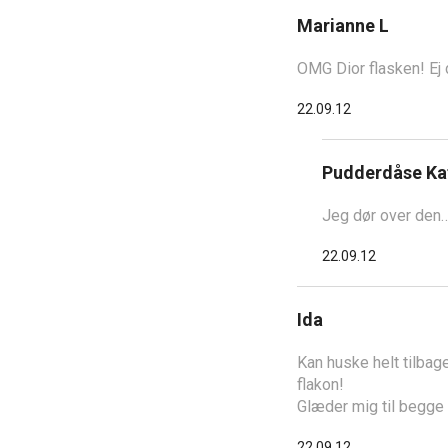
Marianne L
OMG Dior flasken! Ej d
22.09.12
Pudderdåse Ka
Jeg dør over den
22.09.12
Ida
Kan huske helt tilbage
flakon!
Glæder mig til begge 
22.09.12