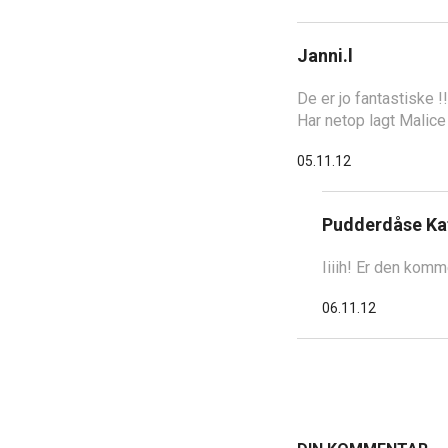
Janni.l
De er jo fantastiske !!
Har netop lagt Malice
05.11.12
Pudderdåse Ka
Iiiih! Er den komm
06.11.12