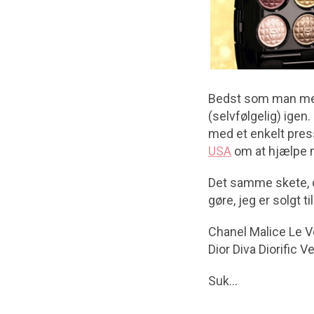
Bedst som man mel
(selvfølgelig) igen
med et enkelt press
USA
om at hjælpe m
Det samme skete, d
gøre, jeg er solgt t
Chanel Malice Le V
Dior Diva Diorific V
Suk…