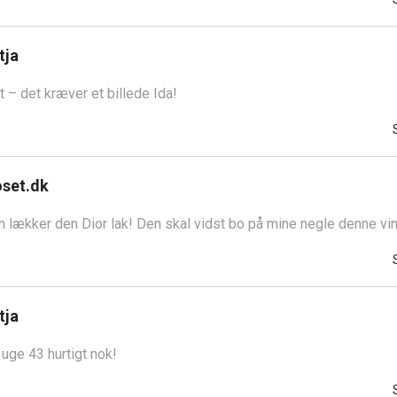
tja
kt – det kræver et billede Ida!
oset.dk
n lækker den Dior lak! Den skal vidst bo på mine negle denne vin
tja
 uge 43 hurtigt nok!