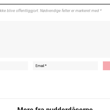
ikke blive offentliggjort. Nødvendige felter er markeret med *
Mere fra pudderdåserne