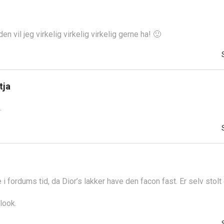
en vil jeg virkelig virkelig virkelig gerne ha! 🙂
tja
…
 i fordums tid, da Dior’s lakker have den facon fast. Er selv stolt 
look.