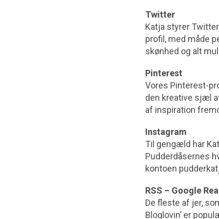
Twitter
Katja styrer Twitte
profil, med måde p
skønhed og alt mul
Pinterest
Vores Pinterest-prof
den kreative sjæl a
af inspiration fre
Instagram
Til gengæld har Katj
Pudderdåsernes hver
kontoen pudderkatj
RSS – Google Read
De fleste af jer, 
Bloglovin’ er popu