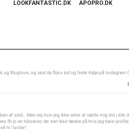
LOOKFANTASTIC.DK
APOPRO.DK
k og Bloglovin, og skal da fluks ind og finde Katja på Instagram 
åben af sind… Men nej hvor jeg ikke orker at sætte mig ind i alle 
re fb jo en tidsrøver, tør slet ikke tænke på hvis jeg have profiler
gå til “spilde”…