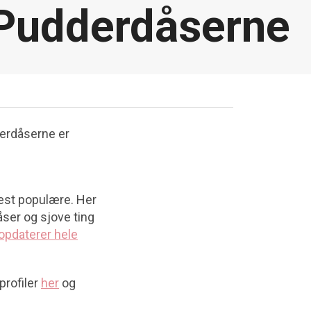
Pudderdåserne
derdåserne er
 mest populære. Her
åser og sjove ting
opdaterer hele
profiler
her
og