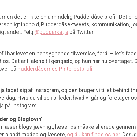
r, men det er ikke en almindelig Pudderdåse profil. Det er
ersonligt indhold, Pudderdåse-tweets, kommunikation, jour
igt andet. Følg
@pudderkatja
på Twitter.
il har levet en hensygnende tilværelse, fordi – let’s face 
f os. Det er Helene til gengæld, og hun har nu overtaget.
mover på
Pudderdåsernes Pinterestprofil
.
a taget sig af Instagram, og den bruger vi til et behind th
dag. Hvis du vil se i billeder, hvad vi går og foretager os
a på Instagram.
er og Bloglovin’
som læser blogs jævnligt, læser os måske allerede gennem
lær blandt modeblog-læsere,
og du kan finde os her
. Derud