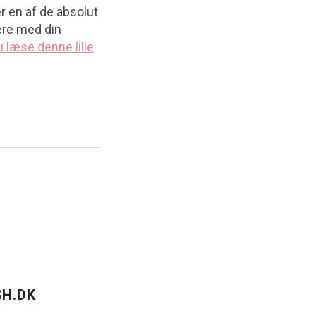
er en af de absolut
ere med din
 læse denne lille
H.DK