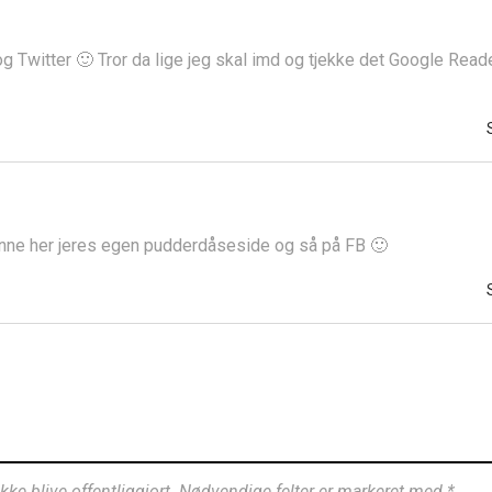
g Twitter 🙂 Tror da lige jeg skal imd og tjekke det Google Reade
enne her jeres egen pudderdåseside og så på FB 🙂
ikke blive offentliggjort. Nødvendige felter er markeret med *