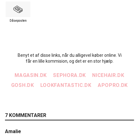
Dåseposten
Benyt et af disse links, når du alligevel køber online. Vi
får en lille kommision, og det er en stor hjælp.
MAGASIN.DK
SEPHORA.DK
NICEHAIR.DK
GOSH.DK
LOOKFANTASTIC.DK
APOPRO.DK
7 KOMMENTARER
Amalie