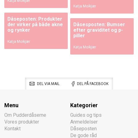
Katja Moikjær
Katja Moikjær
Dåseposten: Produkter
der virker på både akne
Dåsesposten: Bumser
og rynker
efter graviditet og p-
piller
Katja Moikjær
Katja Moikjær
DEL VIA MAIL
DEL PÅ FACEBOOK
Menu
Kategorier
Om Pudderdåserne
Guides og tips
Vores produkter
Anmeldelser
Kontakt
Dåseposten
De gode råd