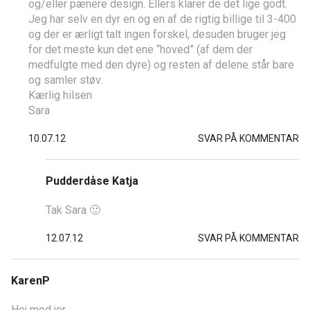
og/eller pænere design. Ellers klarer de det lige godt.
Jeg har selv en dyr en og en af de rigtig billige til 3-400
og der er ærligt talt ingen forskel, desuden bruger jeg
for det meste kun det ene “hoved” (af dem der
medfulgte med den dyre) og resten af delene står bare
og samler støv.
Kærlig hilsen
Sara
10.07.12
SVAR PÅ KOMMENTAR
Pudderdåse Katja
Tak Sara 🙂
12.07.12
SVAR PÅ KOMMENTAR
KarenP
Hej med jer.