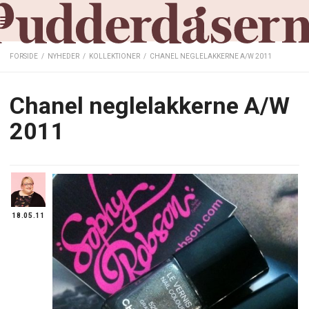
FORSIDE
/
NYHEDER
/
KOLLEKTIONER
/
CHANEL NEGLELAKKERNE A/W 2011
Chanel neglelakkerne A/W
2011
18.05.11