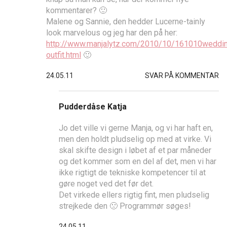
kommentarer? 🙂
Malene og Sannie, den hedder Lucerne-tainly
look marvelous og jeg har den på her:
http://www.manjalytz.com/2010/10/161010weddi
outfit.html
🙂
24.05.11
SVAR PÅ KOMMENTAR
Pudderdåse Katja
Jo det ville vi gerne Manja, og vi har haft en,
men den holdt pludselig op med at virke. Vi
skal skifte design i løbet af et par måneder
og det kommer som en del af det, men vi har
ikke rigtigt de tekniske kompetencer til at
gøre noget ved det før det.
Det virkede ellers rigtig fint, men pludselig
strejkede den 🙁 Programmør søges!
24.05.11