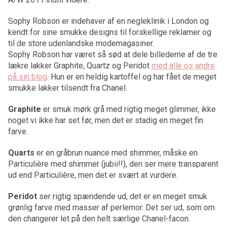
Sophy Robson er indehaver af en negleklinik i London og
kendt for sine smukke designs til forskellige reklamer og
til de store udenlandske modemagasiner.
Sophy Robson har været så sød at dele billederne af de tre
lækre lakker Graphite, Quartz og Peridot
med alle os andre
på sin blog
. Hun er en heldig kartoffel og har fået de meget
smukke lakker tilsendt fra Chanel.
Graphite
er smuk mørk grå med rigtig meget glimmer, ikke
noget vi ikke har set før, men det er stadig en meget fin
farve.
Quarts
er en gråbrun nuance med shimmer, måske en
Particulière med shimmer (jubii!!), den ser mere transparent
ud end Particulière, men det er svært at vurdere.
Peridot
ser rigtig spændende ud, det er en meget smuk
grønlig farve med masser af perlemor. Det ser ud, som om
den changerer let på den helt særlige Chanel-facon.