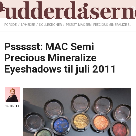
FORSIDE
/
NYHEDER
/
KOLLEKTIONER
/
PSSSSST: MAC SEMI PRECIOUS MINERALIZE EYESHADOWS TIL JULI 2011
Pssssst: MAC Semi
Precious Mineralize
Eyeshadows til juli 2011
16.05.11