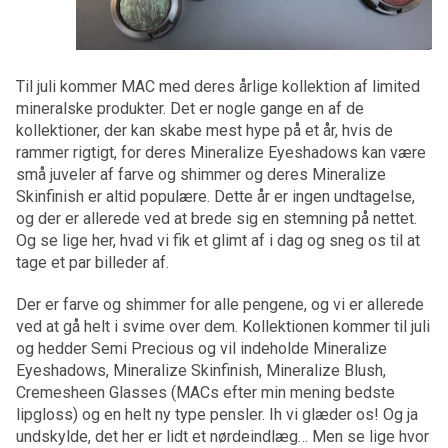
Til juli kommer MAC med deres årlige kollektion af limited
mineralske produkter. Det er nogle gange en af de
kollektioner, der kan skabe mest hype på et år, hvis de
rammer rigtigt, for deres Mineralize Eyeshadows kan være
små juveler af farve og shimmer og deres Mineralize
Skinfinish er altid populære. Dette år er ingen undtagelse,
og der er allerede ved at brede sig en stemning på nettet.
Og se lige her, hvad vi fik et glimt af i dag og sneg os til at
tage et par billeder af.
Der er farve og shimmer for alle pengene, og vi er allerede
ved at gå helt i svime over dem. Kollektionen kommer til juli
og hedder Semi Precious og vil indeholde Mineralize
Eyeshadows, Mineralize Skinfinish, Mineralize Blush,
Cremesheen Glasses (MACs efter min mening bedste
lipgloss) og en helt ny type pensler. Ih vi glæder os! Og ja
undskylde, det her er lidt et nørdeindlæg… Men se lige hvor