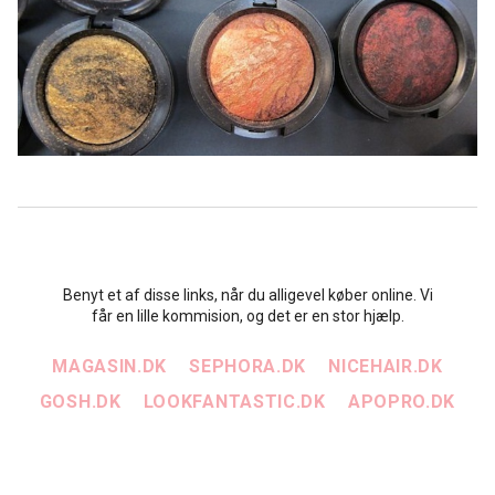
Benyt et af disse links, når du alligevel køber online. Vi
får en lille kommision, og det er en stor hjælp.
MAGASIN.DK
SEPHORA.DK
NICEHAIR.DK
GOSH.DK
LOOKFANTASTIC.DK
APOPRO.DK