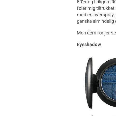
80’er og tidligere 
føler mig tiltrukke
med en overspray, d
ganske almindelig 
Men døm for jer se
Eyeshadow