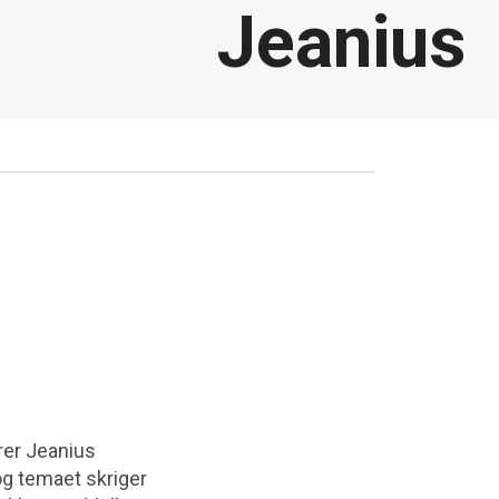
Jeanius
rer Jeanius
og temaet skriger