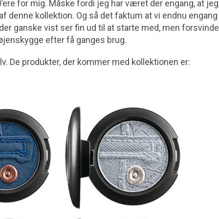
90’ere for mig. Måske fordi jeg har været der engang, at je
t af denne kollektion. Og så det faktum at vi endnu engan
er ganske vist ser fin ud til at starte med, men forsvinder 
øjenskygge efter få ganges brug.
lv. De produkter, der kommer med kollektionen er: