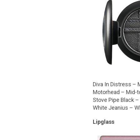
Diva In Distress – 
Motorhead – Mid-to
Stove Pipe Black –
White Jeanius – Whi
Lipglass