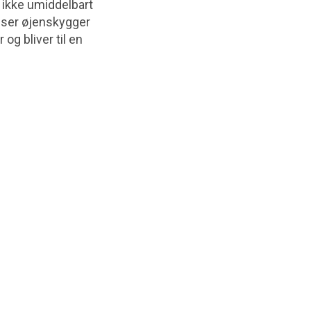
g ikke umiddelbart
g ser øjenskygger
og bliver til en