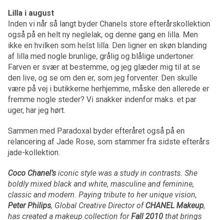
Lilla i august
Inden vi når så langt byder Chanels store efterårskollektion
også på en helt ny neglelak, og denne gang en lilla. Men
ikke en hvilken som helst lilla. Den ligner en skøn blanding
af lilla med nogle brunlige, grålig og blålige undertoner.
Farven er svær at bestemme, og jeg glæder mig til at se
den live, og se om den er, som jeg forventer. Den skulle
være på vej i butikkerne herhjemme, måske den allerede er
fremme nogle steder? Vi snakker indenfor maks. et par
uger, har jeg hørt.
Sammen med Paradoxal byder efteråret også på en
relancering af Jade Rose, som stammer fra sidste efterårs
jade-kollektion.
Coco Chanel’s
iconic style was a study in contrasts. She
boldly mixed black and white, masculine and feminine,
classic and modern. Paying tribute to her unique vision,
Peter Philips
, Global Creative Director of
CHANEL Makeup
,
has created a makeup collection for
Fall 2010
that brings