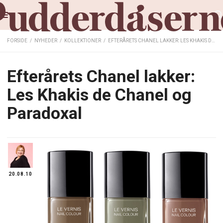
FORSIDE
/
NYHEDER
/
KOLLEKTIONER
/
EFTERÅRETS CHANEL LAKKER: LES KHAKIS DE CHANEL OG PARADOXAL
Efterårets Chanel lakker:
Les Khakis de Chanel og
Paradoxal
20.08.10