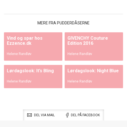
MERE FRA PUDDERDÅSERNE
Vind og spar hos
GIVENCHY Couture
Ezzence.dk
Edition 2016
Helene Randløv
Helene Randløv
Lørdagslook: It’s Bling
Lørdagslook: Night Blue
Helene Randløv
Helene Randløv
DEL VIA MAIL
DEL PÅ FACEBOOK