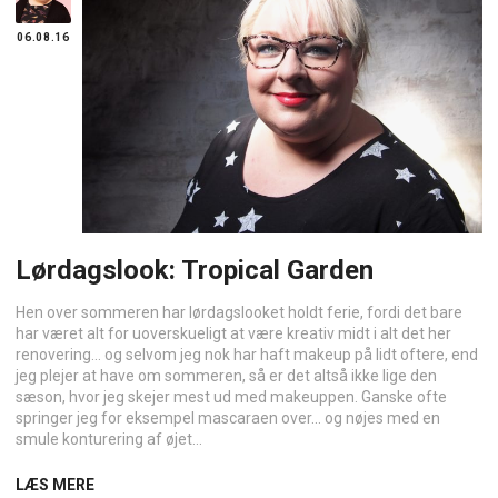
06.08.16
Lørdagslook: Tropical Garden
Hen over sommeren har lørdagslooket holdt ferie, fordi det bare
har været alt for uoverskueligt at være kreativ midt i alt det her
renovering… og selvom jeg nok har haft makeup på lidt oftere, end
jeg plejer at have om sommeren, så er det altså ikke lige den
sæson, hvor jeg skejer mest ud med makeuppen. Ganske ofte
springer jeg for eksempel mascaraen over… og nøjes med en
smule konturering af øjet...
LÆS MERE