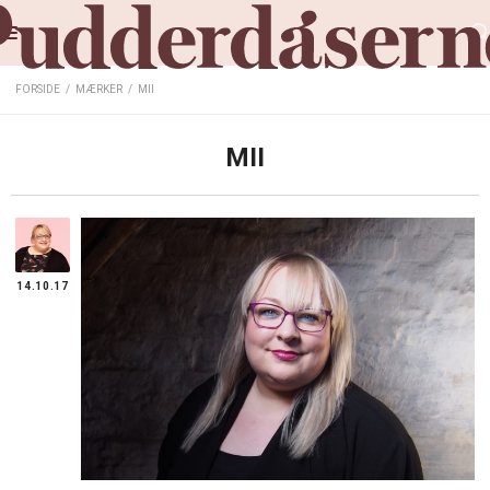
FORSIDE
/
MÆRKER
/
MII
MII
14.10.17