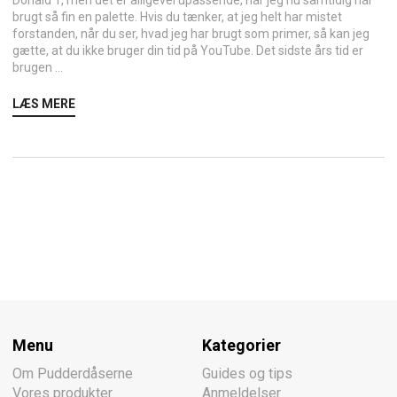
Donald T, men det er alligevel upassende, når jeg nu samtidig har
brugt så fin en palette. Hvis du tænker, at jeg helt har mistet
forstanden, når du ser, hvad jeg har brugt som primer, så kan jeg
gætte, at du ikke bruger din tid på YouTube. Det sidste års tid er
brugen ...
LÆS MERE
Menu
Kategorier
Om Pudderdåserne
Guides og tips
Vores produkter
Anmeldelser