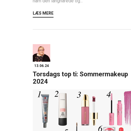
ham den langhårede og...
LÆS MERE
13.06.24
Torsdags top ti: Sommermakeup
2024