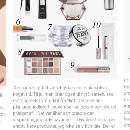
Et 
for
Der har ærligt talt været tørke i mit makeupliv i
om 
noget tid. Til jul men især også til nytårsaften, skal
it
til
det dog helst være lidt festligt. Det blev de
me
planlagte indlæg til november og december nok ret
ed,
nær
præget af… Det var åbenbart præcis den
tor
høj
inspiration, jeg selv savnede. Til Nytårsaften er der
r
om 
endda flere produkter, jeg ikke selv kan tåle. Der er