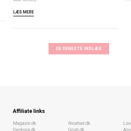
LÆS MERE
SE SENESTE INDLÆG
Affiliate links
Magasin.dk
Nicehair.dk
Loo
Sephora.dk
Gosh.dk
Apo