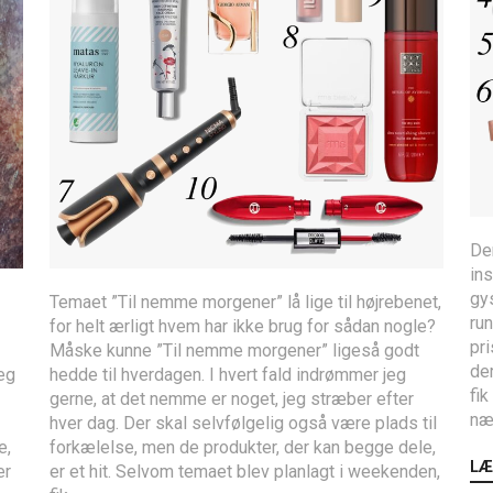
Der
ins
gys
Temaet ”Til nemme morgener” lå lige til højrebenet,
run
for helt ærligt hvem har ikke brug for sådan nogle?
pri
Måske kunne ”Til nemme morgener” ligeså godt
der
eg
hedde til hverdagen. I hvert fald indrømmer jeg
fik
gerne, at det nemme er noget, jeg stræber efter
næs
hver dag. Der skal selvfølgelig også være plads til
e,
forkælelse, men de produkter, der kan begge dele,
LÆ
er
er et hit. Selvom temaet blev planlagt i weekenden,