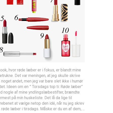
look, hvor røde læber er i fokus, er blandt mine
etrukne. Det var meningen, at jeg skulle skrive
noget andet, men jeg var bare slet ikke i humør
 det. Ideen om en ” Torsdags top ti: Røde læber”
d nogle af mine yndlingslæbestifter, brændte
mest på min huskeliste. Det lå da lige til
rebenet at vælge netop den idé, når nu jeg skrev
røde læber i tirsdags. Måske er du en af dem, ...