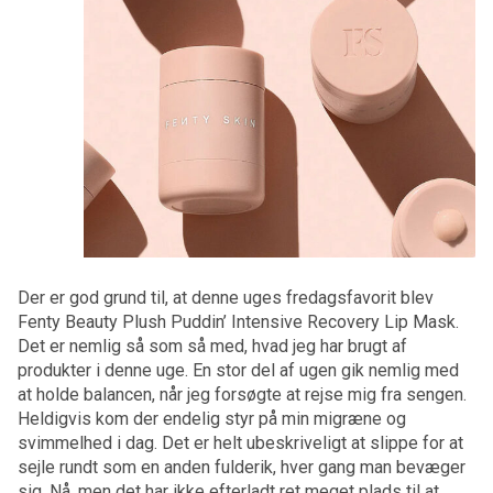
Der er god grund til, at denne uges fredagsfavorit blev
Fenty Beauty Plush Puddin’ Intensive Recovery Lip Mask.
Det er nemlig så som så med, hvad jeg har brugt af
produkter i denne uge. En stor del af ugen gik nemlig med
at holde balancen, når jeg forsøgte at rejse mig fra sengen.
Heldigvis kom der endelig styr på min migræne og
svimmelhed i dag. Det er helt ubeskriveligt at slippe for at
sejle rundt som en anden fulderik, hver gang man bevæger
sig. Nå, men det har ikke efterladt ret meget plads til at