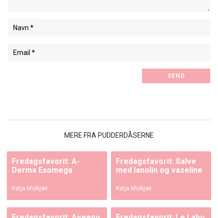
MERE FRA PUDDERDÅSERNE
Fredagsfavorit: A-
Fredagsfavorit: Salve
Derma Exomega
med lanolin og vaseline
Katja Moikjær
Katja Moikjær
Fredagsfavorit: Aveeno
Fredagsfavorit: Le Labo