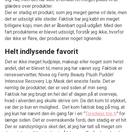
glædes over produkter.
Der er stadig et produkt, som jeg meget gerne vil dele, men
det er udsolgt alle steder. Faktisk har jeg købt en meget
billigere kopi, men det er åbenbart også udgået. Med den
fart produkterne er blevet udsolgt, forstår jeg ikke, hvorfor
der ikke er flere, der producerer noget lignende.
Helt indlysende favorit
Det er ikke meget hudpleje, makeup eller noget som helst
andet, det er blevet til, mens jeg har været syg. Faktisk er
renseservietter, Nivea og Fenty Beauty Plush Puddin’
Intensive Recovery Lip Mask det eneste faste. Det er
nemlig de produkter, der er ved siden af min seng.
Faktisk har jeg brugt en hel del af dagen på at overveje,
hvad i alverden jeg skulle skrive om. Da det kom til stykket,
var der jo kun en mulighed… Det kom faktisk bag på mig, at
jeg kun har nævnt den én gang før i en ”
Torsdags top ti
” for
længe siden. Det er overraskende fordi, den stadig er et hit.
Der er sandsynligvis sket det, at jeg har talt så meget om