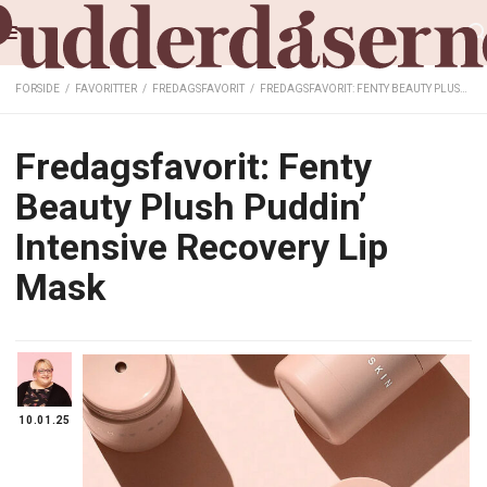
FORSIDE
/
FAVORITTER
/
FREDAGSFAVORIT
/
FREDAGSFAVORIT: FENTY BEAUTY PLUSH PUDDIN’ INTENSIVE RECOVERY LIP MASK
Fredagsfavorit: Fenty
Beauty Plush Puddin’
Intensive Recovery Lip
Mask
10.01.25