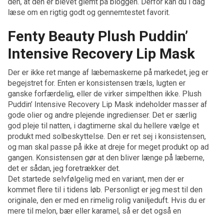
den, at den er blevet glemt på bloggen. Derfor kan du i dag
læse om en rigtig godt og gennemtestet favorit.
Fenty Beauty Plush Puddin’
Intensive Recovery Lip Mask
Der er ikke ret mange af læbemaskerne på markedet, jeg er
begejstret for. Enten er konsistensen træls, lugten er
ganske forfærdelig, eller de virker simpelthen ikke. Plush
Puddin’ Intensive Recovery Lip Mask indeholder masser af
gode olier og andre plejende ingredienser. Det er særlig
god pleje til natten, i dagtimerne skal du hellere vælge et
produkt med solbeskyttelse. Den er ret sej i konsistensen,
og man skal passe på ikke at dreje for meget produkt op ad
gangen. Konsistensen gør at den bliver længe på læberne,
det er sådan, jeg foretrækker det.
Det startede selvfølgelig med en variant, men der er
kommet flere til i tidens løb. Personligt er jeg mest til den
originale, den er med en rimelig rolig vaniljeduft. Hvis du er
mere til melon, bær eller karamel, så er det også en