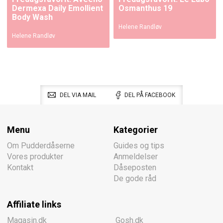
Dermexa Daily Emollient
Osmanthus 19
Body Wash
Helene Randløv
Helene Randløv
DEL VIA MAIL
DEL PÅ FACEBOOK
Menu
Kategorier
Om Pudderdåserne
Guides og tips
Vores produkter
Anmeldelser
Kontakt
Dåseposten
De gode råd
Affiliate links
Magasin.dk
Gosh.dk