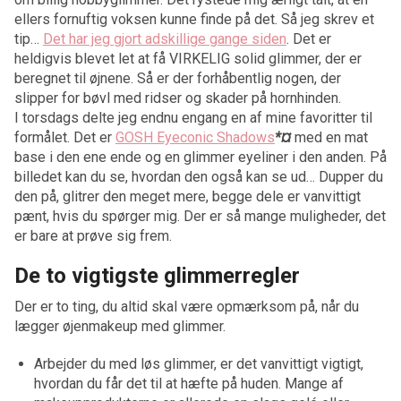
ellers fornuftig voksen kunne finde på det. Så jeg skrev et
tip…
Det har jeg gjort adskillige gange siden
. Det er
heldigvis blevet let at få VIRKELIG solid glimmer, der er
beregnet til øjnene. Så er der forhåbentlig nogen, der
slipper for bøvl med ridser og skader på hornhinden.
I torsdags delte jeg endnu engang en af mine favoritter til
formålet. Det er
GOSH Eyeconic Shadows
*¤
med en mat
base i den ene ende og en glimmer eyeliner i den anden. På
billedet kan du se, hvordan den også kan se ud… Dupper du
den på, glitrer den meget mere, begge dele er vanvittigt
pænt, hvis du spørger mig. Der er så mange muligheder, det
er bare at prøve sig frem.
De to vigtigste glimmerregler
Der er to ting, du altid skal være opmærksom på, når du
lægger øjenmakeup med glimmer.
Arbejder du med løs glimmer, er det vanvittigt vigtigt,
hvordan du får det til at hæfte på huden. Mange af