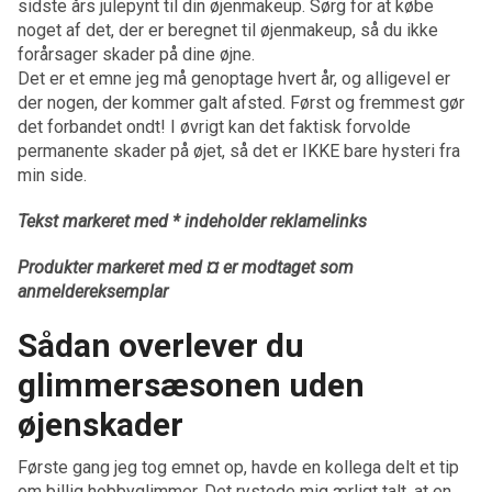
sidste års julepynt til din øjenmakeup. Sørg for at købe
noget af det, der er beregnet til øjenmakeup, så du ikke
forårsager skader på dine øjne.
Det er et emne jeg må genoptage hvert år, og alligevel er
der nogen, der kommer galt afsted. Først og fremmest gør
det forbandet ondt! I øvrigt kan det faktisk forvolde
permanente skader på øjet, så det er IKKE bare hysteri fra
min side.
Tekst markeret med * indeholder reklamelinks
Produkter markeret med ¤ er modtaget som
anmeldereksemplar
Sådan overlever du
glimmersæsonen uden
øjenskader
Første gang jeg tog emnet op, havde en kollega delt et tip
om billig hobbyglimmer. Det rystede mig ærligt talt, at en