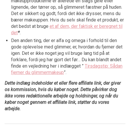
makeupprodukterne er allerede en slags gelé eller
lignende, der tørrer op, så glimmeret fæstner på huden.
Det er sikkert og godt, fordi det ikke drysser, mens du
bærer makeuppen. Hvis du selv skal finde et produkt, er
det bedst at bruge
et af dem, der faktisk er beregnet til
det
*
.
Den anden ting, der er alfa og omega i forhold til den
gode oplevelse med glimmer, er, hvordan du fjerner det
igen. Det er ikke noget jeg vil bruge lang tid på at
forklare, fordi jeg har gjort det før… Du kan blandt andet
finde en vejledning her i indlægget ”
Tirsdagstip: Sådan
fjerner du glimmermakeup
”.
Dette indlæg indeholder et eller flere affiliate link, der giver
os kommission, hvis du køber noget. Dette påvirker dog
ikke vores redaktionelle arbejde og holdninger, og når du
køber noget gennem et affiliate link, støtter du vores
arbejde.