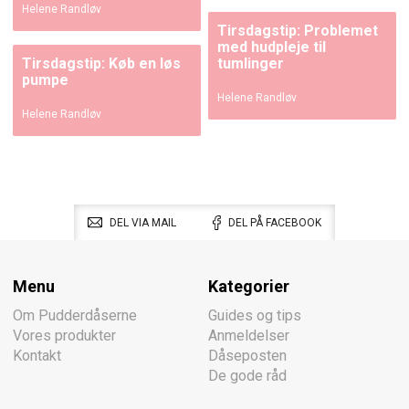
Helene Randløv
Tirsdagstip: Problemet
med hudpleje til
Tirsdagstip: Køb en løs
tumlinger
pumpe
Helene Randløv
Helene Randløv
DEL VIA MAIL
DEL PÅ FACEBOOK
Menu
Kategorier
Om Pudderdåserne
Guides og tips
Vores produkter
Anmeldelser
Kontakt
Dåseposten
De gode råd