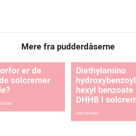
Mere fra pudderdåserne
orfor er de
Diethylamino
de solcremer
hydroxybenzoyl
le?
hexyl benzoate
DHHB I solcre
Moikjær
Katja Moikjær