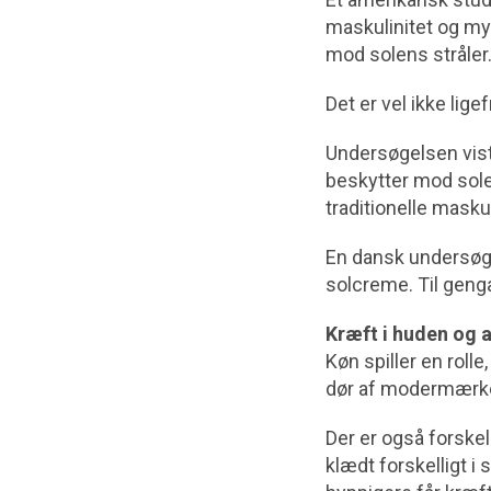
maskulinitet og my
mod solens stråler
Det er vel ikke li
Undersøgelsen vist
beskytter mod solen
traditionelle masku
En dansk undersøgel
solcreme. Til gengæl
Kræft i huden og 
Køn spiller en rol
dør af modermærke
Der er også forske
klædt forskelligt