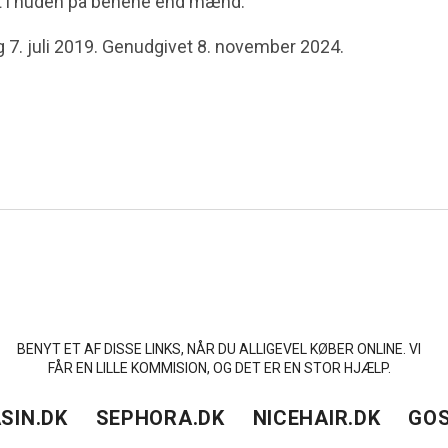
ft i huden på benene end mænd.
g 7. juli 2019. Genudgivet 8. november 2024.
BENYT ET AF DISSE LINKS, NÅR DU ALLIGEVEL KØBER ONLINE. VI
FÅR EN LILLE KOMMISION, OG DET ER EN STOR HJÆLP.
SIN.DK
SEPHORA.DK
NICEHAIR.DK
GOS