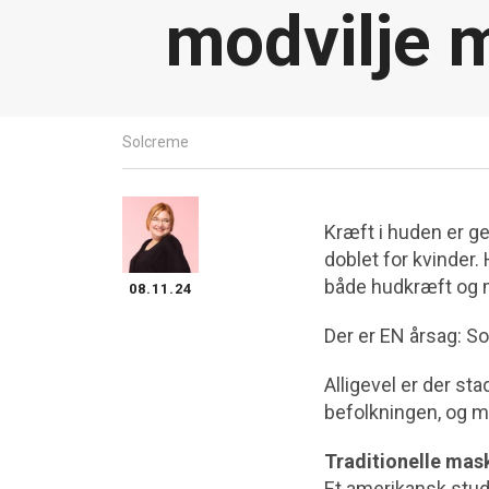
modvilje 
Solcreme
Kræft i huden er g
doblet for kvinder.
både hudkræft og
08.11.24
Der er EN årsag: So
Alligevel er der st
befolkningen, og m
Traditionelle mas
Et amerikansk stu