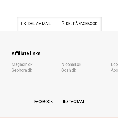
DEL VIA MAIL
DEL PÅ FACEBOOK
Affiliate links
Magasin.dk
Nicehair.dk
Loo
Sephora.dk
Gosh.dk
Apo
FACEBOOK
INSTAGRAM