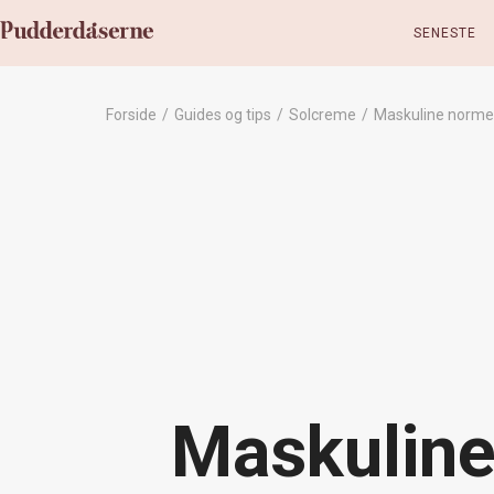
SENESTE
Forside
/
Guides og tips
/
Solcreme
/
Maskuline norme
Maskuline