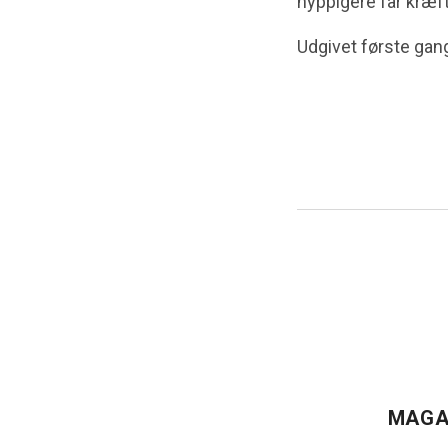
hyppigere får kræ
Udgivet første gan
MAGA