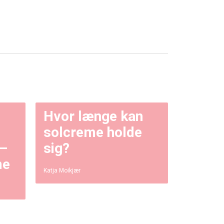
Hvor længe kan
solcreme holde
 –
sig?
me
Katja Moikjær