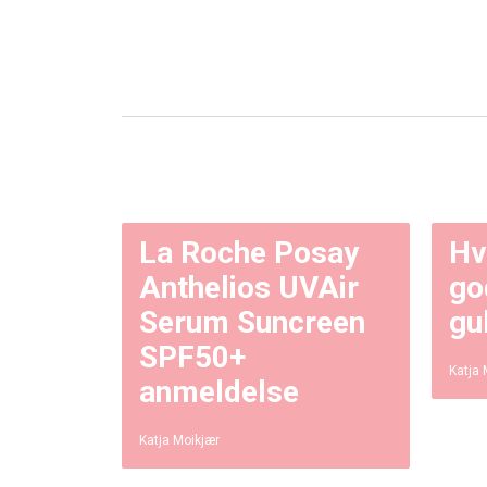
La Roche Posay
Hv
Anthelios UVAir
go
Serum Suncreen
gu
SPF50+
Katja 
anmeldelse
Katja Moikjær