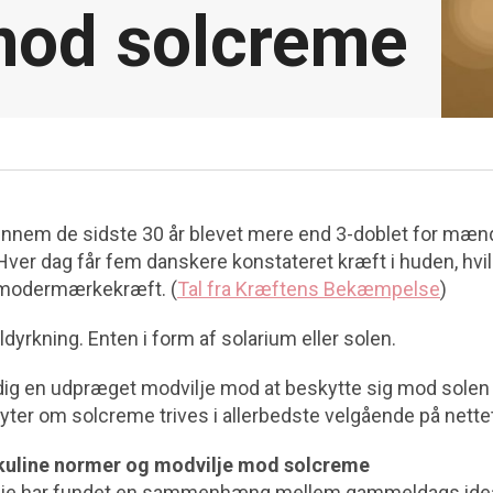
mod solcreme
ennem de sidste 30 år blevet mere end 3-doblet for mæn
 Hver dag får fem danskere konstateret kræft i huden, hv
 modermærkekræft. (
Tal fra Kræftens Bekæmpelse
)
ldyrkning. Enten i form af solarium eller solen.
adig en udpræget modvilje mod at beskytte sig mod solen i
yter om solcreme trives i allerbedste velgående på nette
kuline normer og modvilje mod solcreme
die har fundet en sammenhæng mellem gammeldags ide