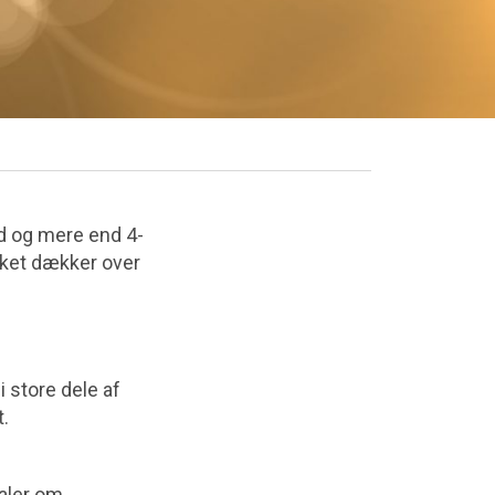
d og mere end 4-
ilket dækker over
 store dele af
t.
aler om