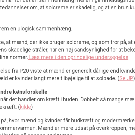
tedannelser om, at solcreme er skadelig, og at en brun ku
.
gefrem en ulogisk sammenhæng.
e, at mænd, der ikke bruger solcreme, og som tror på, at
s skadelige stråler, har en høj sandsynlighed for at beke
line normer.
Læs mere i den oprindelige undersøgelse
.
se fra P20 viste at mænd er generelt dårlige end kvinder
d er kvinder langt mere tilbøjelige til at solbade. (
Se JP
)
andre kønsforskelle
le, når det handler om kræft i huden. Dobbelt så mange m
kræft. (
kilde
)
l på, hvor mænd og kvinder får hudkræft og modermærkekr
 i sommervarmen. Mænd er mere udsat på overkroppen, m