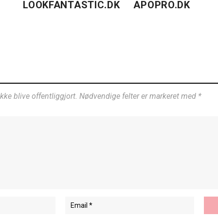
LOOKFANTASTIC.DK
APOPRO.DK
ikke blive offentliggjort. Nødvendige felter er markeret med *