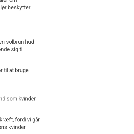
lør beskytter
 en solbrun hud
nde sig til
 til at bruge
ænd som kvinder
æft, fordi vi går
ens kvinder